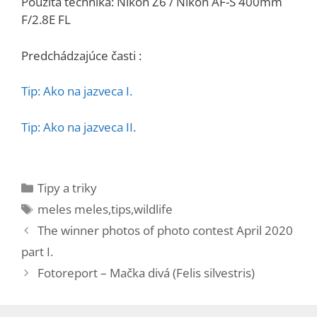
Použitá technika: Nikon Z6 / Nikon AF-S 400mm
F/2.8E FL
Predchádzajúce časti :
Tip: Ako na jazveca I.
Tip: Ako na jazveca II.
Kategórie
Tipy a triky
Značky
meles meles
,
tips
,
wildlife
The winner photos of photo contest April 2020
part I.
Fotoreport – Mačka divá (Felis silvestris)