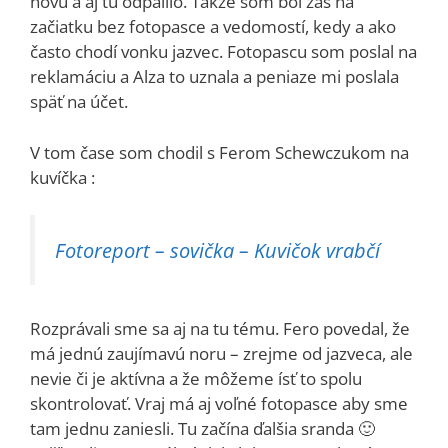
novú a aj tu odpálilo. Takže som bol zas na
začiatku bez fotopasce a vedomostí, kedy a ako
často chodí vonku jazvec. Fotopascu som poslal na
reklamáciu a Alza to uznala a peniaze mi poslala
späť na účet.
V tom čase som chodil s Ferom Schewczukom na
kuvíčka :
Fotoreport – sovička – Kuvičok vrabčí
Rozprávali sme sa aj na tu tému. Fero povedal, že
má jednú zaujímavú noru – zrejme od jazveca, ale
nevie či je aktívna a že môžeme ísť to spolu
skontrolovať. Vraj má aj voľné fotopasce aby sme
tam jednu zaniesli. Tu začína ďalšia sranda 🙂