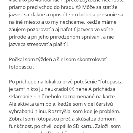
priamo pred vchod do hradu 😉 Môže sa stať že
jazvec sa zľakne a opustí tento brloh a presunie sa
na iné miesto a to my nechceme, keďže máme
záujem pozorovať a aj nafotiť jazveca vo voľnej
prírode a pri jeho prirodzenom správaní, a nie
jazveca stresovať a plašiť !
Počkal som týždeň a šiel som skontrolovať
fotopascu .
Po príchode na lokalitu prvé potešenie “fotopasca
je tam” nikto ju neukradol 🙂 hehe A prichádza
sklamanie – nič nebolo zaznamenané na karte ..
Ale aktivita tam bola, kedže som videl čerstvú
vyhrabanú hlinu. Rozmýšľal som kde je problém.
Zobral som fotopascu preč a skúšal za domom
funkčnosť, po chvíli odpálilo SD kartu. Založil som