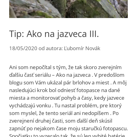
Tip: Ako na jazveca III.
18/05/2020
od autora:
Ľubomír Novák
Ani som nepočítal s tým, že tak skoro zverejním
ďalšiu časť seriálu – Ako na jazveca . V predošlom
blogu som Vám ukázal pár brlohov a miest . A môj
nasledujúci krok bol odniesť fotopasce na dané
miesta a monitorovať pohyb a časy, kedy jazvece
vychádzajú vonku . Tu nastal problém, pre ktorý
som myslel, že tento seriál ani nedopíšem . Po
zverejnení druhej časti, som ďalší deň skúsil
zapnúť po nejakom čase moju staručkú fotopascu.
Spočiatku to vyzeralo tak, že sú len vybité batérie.