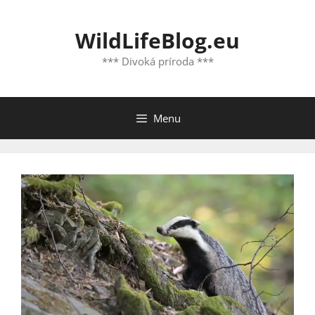
Preskočiť
na
WildLifeBlog.eu
obsah
*** Divoká príroda ***
Menu