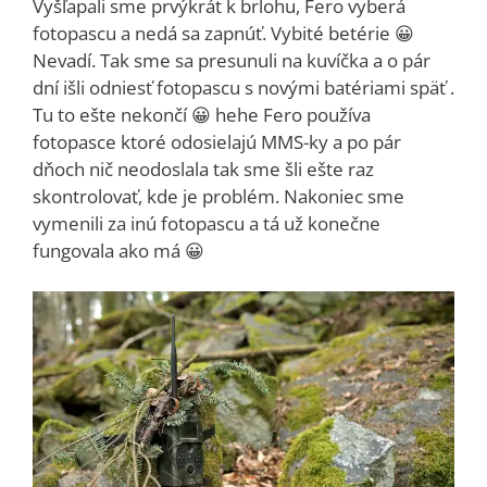
Vyšľapali sme prvýkrát k brlohu, Fero vyberá
fotopascu a nedá sa zapnúť. Vybité betérie 😀
Nevadí. Tak sme sa presunuli na kuvíčka a o pár
dní išli odniesť fotopascu s novými batériami späť .
Tu to ešte nekončí 😀 hehe Fero používa
fotopasce ktoré odosielajú MMS-ky a po pár
dňoch nič neodoslala tak sme šli ešte raz
skontrolovať, kde je problém. Nakoniec sme
vymenili za inú fotopascu a tá už konečne
fungovala ako má 😀