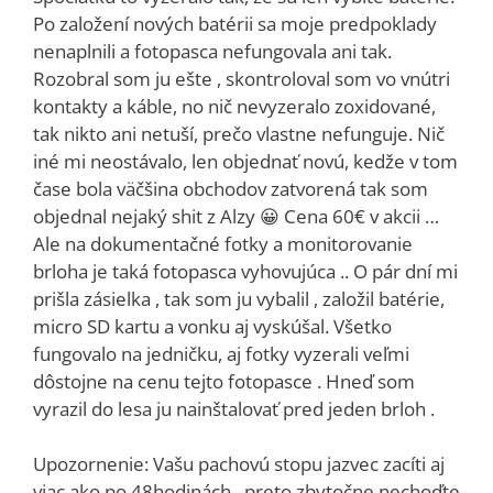
Po založení nových batérii sa moje predpoklady
nenaplnili a fotopasca nefungovala ani tak.
Rozobral som ju ešte , skontroloval som vo vnútri
kontakty a káble, no nič nevyzeralo zoxidované,
tak nikto ani netuší, prečo vlastne nefunguje. Nič
iné mi neostávalo, len objednať novú, kedže v tom
čase bola väčšina obchodov zatvorená tak som
objednal nejaký shit z Alzy 😀 Cena 60€ v akcii …
Ale na dokumentačné fotky a monitorovanie
brloha je taká fotopasca vyhovujúca .. O pár dní mi
prišla zásielka , tak som ju vybalil , založil batérie,
micro SD kartu a vonku aj vyskúšal. Všetko
fungovalo na jedničku, aj fotky vyzerali veľmi
dôstojne na cenu tejto fotopasce . Hneď som
vyrazil do lesa ju nainštalovať pred jeden brloh .
Upozornenie: Vašu pachovú stopu jazvec zacíti aj
viac ako po 48hodinách , preto zbytočne nechoďte