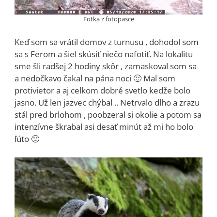
Fotka z fotopasce
Keď som sa vrátil domov z turnusu , dohodol som
sa s Ferom a šiel skúsiť niečo nafotiť. Na lokalitu
sme šli radšej 2 hodiny skôr , zamaskoval som sa
a nedočkavo čakal na pána noci 🙂 Mal som
protivietor a aj celkom dobré svetlo kedže bolo
jasno. Už len jazvec chýbal .. Netrvalo dlho a zrazu
stál pred brlohom , poobzeral si okolie a potom sa
intenzívne škrabal asi desať minút až mi ho bolo
ľúto 🙂