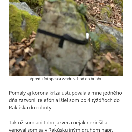
Vpredu fotopasca vzadu vchod do brlohu
Pomaly aj korona kríza ustupovala a mne jedného
dňa zazvonil telefón a išiel som po 4 týždňoch do
Rakúska do roboty ..
Tak už som ani toho jazveca nejak neriešil a
venoval som sa v Rakúsku iným druhom napr.