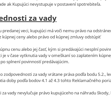
ade ak Kupujúci nevystupuje v postavení spotrebiteľa.
ednosti za vady
u predanej veci, kupujúci má voči nemu právo na odstráne
z kúpnej ceny alebo právo od kúpnej zmluvy odstúpiť
úpnu cenu alebo jej časť, kým si predávajúci nesplní povin
 je v čase vytknutia vady v omeškaní so zaplatením kúpnej c
po splnení povinností predávajúcim.
o zodpovednosti za vady vrátane práva podľa bodu 5.2., l
utia doby podľa bodov 4.1 až 4.3 tohto Reklamačného pori
i za vady nevylučuje právo kupujúceho na náhradu škody, k