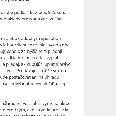
osobe podľa § 622 ods. 5 Zákona č.
. Náklady prevzatia veci znáša
nakým alebo obdobným spôsobom,
 lehote šiestich mesiacov odo dňa,
kupujúceho o zamýšľanom predaji
ezodkladne po predaji vyplatí
 a predaj, ak kupujúci uplatní právo
ji veci. Predávajúci môže vec na
ebude postačovať ani na úhradu
musel nevyhnutne vynaložiť na jej
o náhradnej veci, ak si výmena alebo
om pred tým, ako sa vada prejavila.