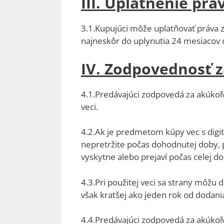
III. Uplatnenie pr
3.1.Kupujúci môže uplatňovať práva 
najneskôr do uplynutia 24 mesiacov o
IV. Zodpovednosť z
4.1.Predávajúci zodpovedá za akúkoľv
veci.
4.2.Ak je predmetom kúpy vec s digit
nepretržite počas dohodnutej doby, p
vyskytne alebo prejaví počas celej d
4.3.Pri použitej veci sa strany môžu
však kratšej ako jeden rok od dodania
4.4.Predávajúci zodpovedá za akúkoľv