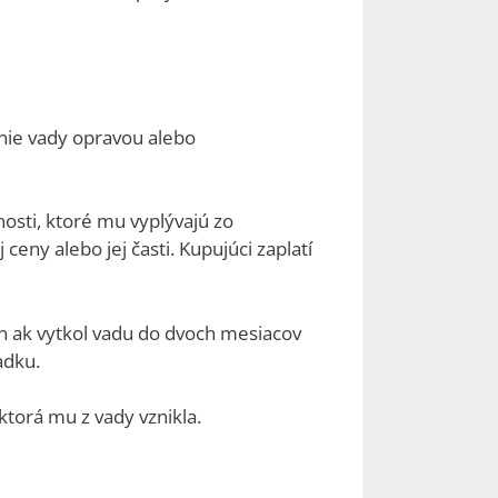
nie vady opravou alebo
nosti, ktoré mu vyplývajú zo
eny alebo jej časti. Kupujúci zaplatí
en ak vytkol vadu do dvoch mesiacov
adku.
torá mu z vady vznikla.