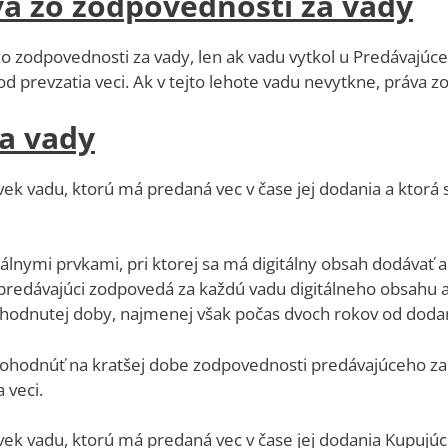
áva zo zodpovednosti za vady
zo zodpovednosti za vady, len ak vadu vytkol u Predávajú
d prevzatia veci. Ak v tejto lehote vadu nevytkne, práva z
a vady
ek vadu, ktorú má predaná vec v čase jej dodania a ktorá 
álnymi prvkami, pri ktorej sa má digitálny obsah dodávať a
redávajúci zodpovedá za každú vadu digitálneho obsahu ale
ohodnutej doby, najmenej však počas dvoch rokov od dodani
 dohodnúť na kratšej dobe zodpovednosti predávajúceho za 
 veci.
ek vadu, ktorú má predaná vec v čase jej dodania Kupujúce