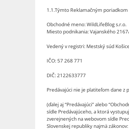
1.1.Týmto Reklamačným poriadkom (ďa
Obchodné meno: WildLifeBlog s.r.o.
Miesto podnikania: Vajanského 2167/
Vedený v registri: Mestský súd Košic
IČO: 57 268 771
DIČ: 2122633777
Predávajúci nie je platiteľom dane z
(ďalej aj “Predávajúci” alebo “Obch
sídle Predávajúceho, a ktorá vystup
zverejnených na webovom sídle Predáv
Slovenskej republiky najmä zákonov: 