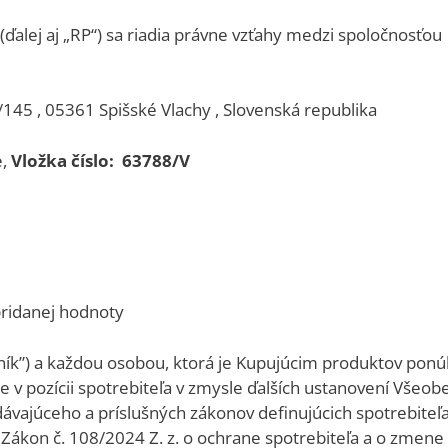
lej aj „RP“) sa riadia právne vzťahy medzi spoločnosťou
145 , 05361 Spišské Vlachy , Slovenská republika
e,
Vložka číslo:
63788/V
 pridanej hodnoty
odník”) a každou osobou, ktorá je Kupujúcim produktov p
uje v pozícii spotrebiteľa v zmysle ďalších ustanovení V
ajúceho a príslušných zákonov definujúcich spotrebiteľa, v
Zákon č. 108/2024 Z. z. o ochrane spotrebiteľa a o zmene