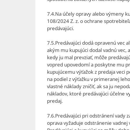
7.4.Na účely opravy alebo výmeny ku
108/2024 Z. z. o ochrane spotrebiteľ
predávajúci.
7.5.Predávajúci dodá opravenú vec
akým mu kupujúci dodal vadnú vec, a
kedy ju mal prevziať, môže predávajú
vopred upovedomí a poskytne mu prim
kupujúcemu výťažok z predaja veci po 
na podiel z výťažku v primeranej le
vlastné náklady zničiť, ak sa ju nep
nákladov, ktoré predávajúci účelne vy
predaj.
7.6.Predávajúci pri odstránení vady z
oprava vyžaduje odstránenie vadnej ve