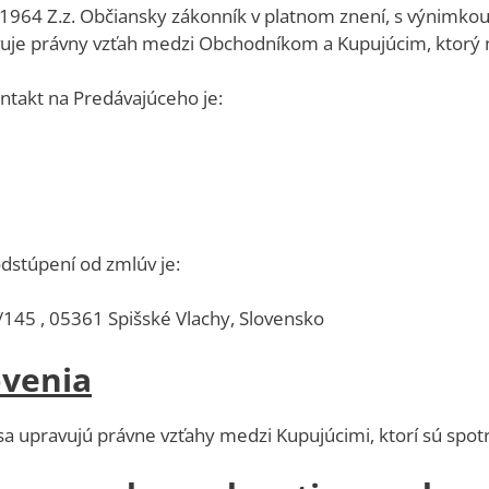
/1964 Z.z. Občiansky zákonník v platnom znení, s výnimko
je právny vzťah medzi Obchodníkom a Kupujúcim, ktorý ne
ontakt na Predávajúceho je:
odstúpení od zmlúv je:
7/145 , 05361 Spišské Vlachy, Slovensko
ovenia
 upravujú právne vzťahy medzi Kupujúcimi, ktorí sú spot