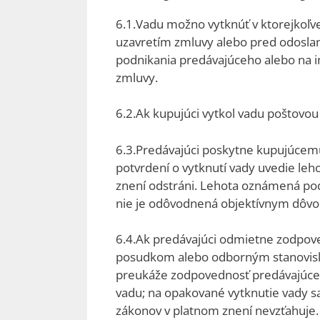
6.1.Vadu možno vytknúť v ktorejkoľv
uzavretím zmluvy alebo pred odoslan
podnikania predávajúceho alebo na in
zmluvy.
6.2.Ak kupujúci vytkol vadu poštovou 
6.3.Predávajúci poskytne kupujúcemu
potvrdení o vytknutí vady uvedie leh
znení odstráni. Lehota oznámená podľ
nie je odôvodnená objektívnym dôvo
6.4.Ak predávajúci odmietne zodpov
posudkom alebo odborným stanovisk
preukáže zodpovednosť predávajúce
vadu; na opakované vytknutie vady sa
zákonov v platnom znení nevzťahuje