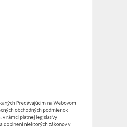
onúkaných Predávajúcim na Webovom
šeobecných obchodných podmienok
 rámci platnej legislatívy
 a doplnení niektorých zákonov v