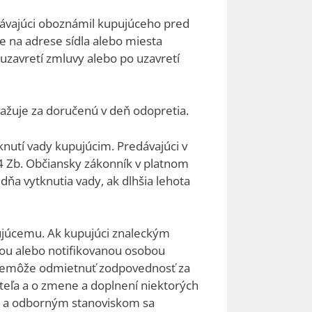
edávajúci oboznámil kupujúceho pred
 na adrese sídla alebo miesta
uzavretí zmluvy alebo po uzavretí
ovažuje za doručenú v deň odopretia.
nutí vady kupujúcim. Predávajúci v
964 Zb. Občiansky zákonník v platnom
ňa vytknutia vady, ak dlhšia lehota
ujúcemu. Ak kupujúci znaleckým
u alebo notifikovanou osobou
 nemôže odmietnuť zodpovednosť za
iteľa a o zmene a doplnení niektorých
m a odborným stanoviskom sa