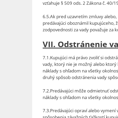
vzťahuje § 509 ods. 2 Zákona č. 40/1
6.5.Ak pred uzavretím zmluvy alebo,
predávajúci oboznámil kupujúceho, ž
zodpovednosti za vady považuje za 
VII. Odstránenie v
7.1.Kupujúci má právo zvoliť si odst
vady, ktorý nie je možný alebo kto
náklady s ohľadom na všetky okolnost
druhý spôsob odstránenia vady spôso
7.2.Predávajúci môže odmietnuť odst
náklady s ohľadom na všetky okolnost
7.3.Predávajúci opraví alebo vymení 
spôsobenia závažných ťažkostí kupuj