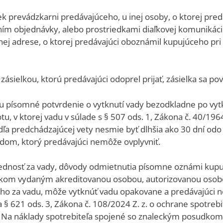
ek prevádzkarni predávajúceho, u inej osoby, o ktorej pr
ím objednávky, alebo prostriedkami diaľkovej komunikácie
ej adrese, o ktorej predávajúci oboznámil kupujúceho pri 
zásielkou, ktorú predávajúci odoprel prijať, zásielka sa p
 písomné potvrdenie o vytknutí vady bezodkladne po vytk
otu, v ktorej vadu v súlade s § 507 ods. 1, Zákona č. 40/1
a predchádzajúcej vety nesmie byť dlhšia ako 30 dní odo d
dom, ktorý predávajúci nemôže ovplyvniť.
ednosť za vady, dôvody odmietnutia písomne oznámi kup
om vydaným akreditovanou osobou, autorizovanou osobo
ho za vadu, môže vytknúť vadu opakovane a predávajúci
 § 621 ods. 3, Zákona č. 108/2024 Z. z. o ochrane spotreb
. Na náklady spotrebiteľa spojené so znaleckým posudko