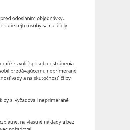
, pred odoslaním objednávky,
enutie tejto osoby sa na účely
 nemôže zvoliť spôsob odstránenia
pôsobil predávajúcemu neprimerané
nosť vady a na skutočnosť, či by
k by si vyžadovali neprimerané
ezplatne, na vlastné náklady a bez
 vec požadoval.