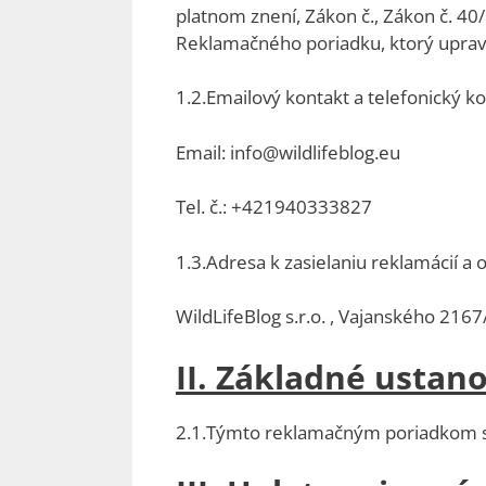
platnom znení, Zákon č., Zákon č. 40
Reklamačného poriadku, ktorý upravu
1.2.Emailový kontakt a telefonický k
Email: info@wildlifeblog.eu
Tel. č.: +421940333827
1.3.Adresa k zasielaniu reklamácií a 
WildLifeBlog s.r.o. , Vajanského 216
II. Základné ustan
2.1.Týmto reklamačným poriadkom sa