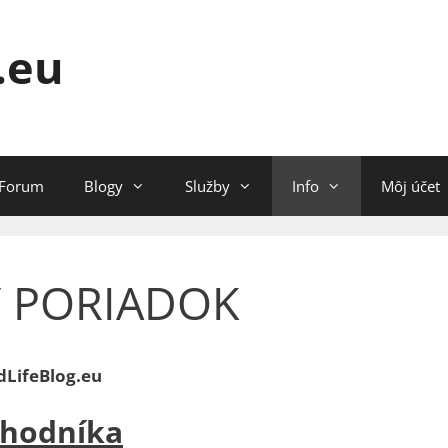
.eu
Forum
Blogy
Služby
Info
Môj účet
 PORIADOK
LifeBlog.eu
chodníka