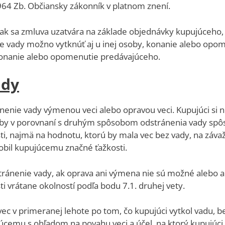
964 Zb. Občiansky zákonník v platnom znení.
 ak sa zmluva uzatvára na základe objednávky kupujúceho
e vady možno vytknúť aj u inej osoby, konanie alebo opom
konanie alebo opomenutie predávajúceho.
ady
ránenie vady výmenou veci alebo opravou veci. Kupujúci si
rý by v porovnaní s druhým spôsobom odstránenia vady s
i, najmä na hodnotu, ktorú by mala vec bez vady, na závaž
bil kupujúcemu značné ťažkosti.
ránenie vady, ak oprava ani výmena nie sú možné alebo a
i vrátane okolností podľa bodu 7.1. druhej vety.
vec v primeranej lehote po tom, čo kupujúci vytkol vadu, b
úcemu s ohľadom na povahu veci a účel, na ktorý kupujúci