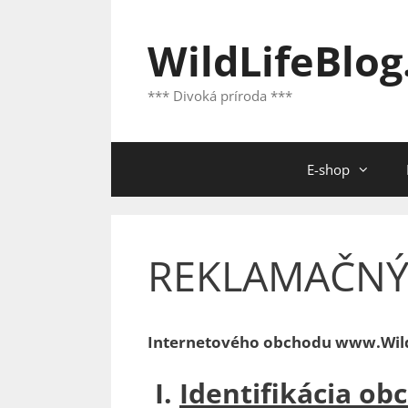
Preskočiť
na
WildLifeBlog
obsah
*** Divoká príroda ***
E-shop
REKLAMAČNÝ
Internetového obchodu
www.Wild
I.
Identifikácia ob