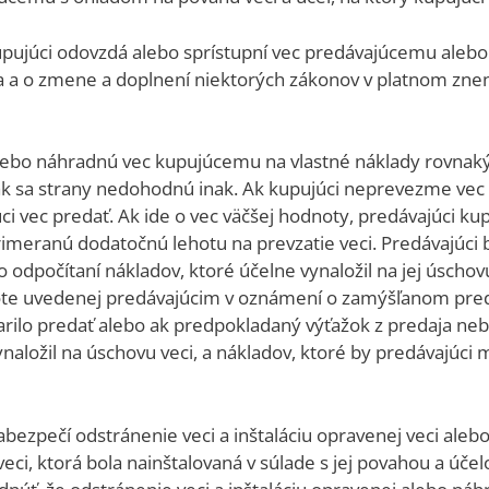
pujúci odovzdá alebo sprístupní vec predávajúcemu alebo 
a a o zmene a doplnení niektorých zákonov v platnom znení
 alebo náhradnú vec kupujúcemu na vlastné náklady rov
k sa strany nedohodnú inak. Ak kupujúci neprevezme vec v
ci vec predať. Ak ide o vec väčšej hodnoty, predávajúci 
eranú dodatočnú lehotu na prevzatie veci. Predávajúci b
odpočítaní nákladov, ktoré účelne vynaložil na jej úschovu
hote uvedenej predávajúcim v oznámení o zamýšľanom preda
odarilo predať alebo ak predpokladaný výťažok z predaja n
naložil na úschovu veci, a nákladov, ktoré by predávajúci 
abezpečí odstránenie veci a inštaláciu opravenej veci aleb
ci, ktorá bola nainštalovaná v súlade s jej povahou a účel