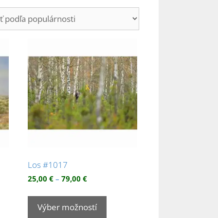
Los #1017
Price
25,00
€
–
79,00
€
range:
Tento
25,00 €
kt
produkt
Výber možností
through
má