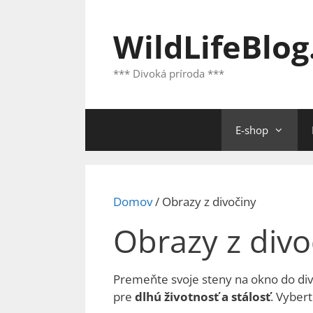
Preskočiť
na
WildLifeBlog
obsah
*** Divoká príroda ***
E-shop
Domov
/ Obrazy z divočiny
Obrazy z divo
Premeňte svoje steny na okno do div
pre
dlhú životnosť a stálosť
. Vybert