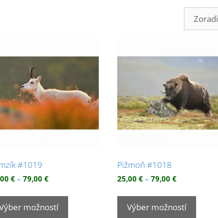
radené
ľa
ularity
mzík #1019
Pižmoň #1018
Price
Price
,00
€
–
79,00
€
25,00
€
–
79,00
€
range:
range:
Tento
Tento
25,00 €
25,00 €
produkt
produ
Výber možností
Výber možností
through
through
má
má