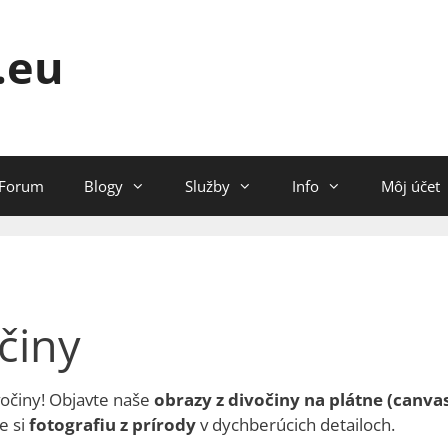
.eu
Forum
Blogy
Služby
Info
Môj účet
činy
očiny! Objavte naše
obrazy z divočiny na plátne (canva
e si
fotografiu z prírody
v dychberúcich detailoch.