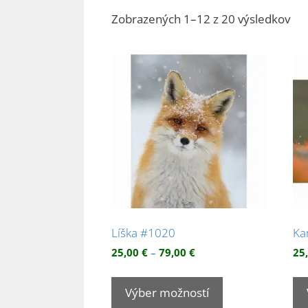
Zo
Zobrazených 1–12 z 20 výsledkov
pod
pop
Líška #1020
Ka
Price
25,00
€
–
79,00
€
25
range:
Tento
25,00 €
produkt
Výber možností
through
má