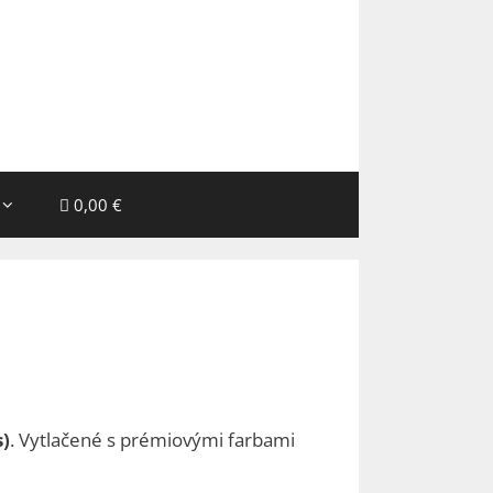
0,00 €
s)
. Vytlačené s prémiovými farbami