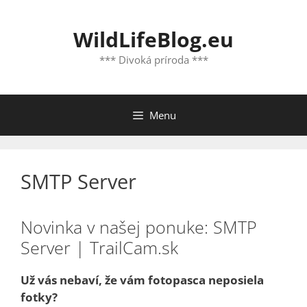
Preskočiť
na
WildLifeBlog.eu
obsah
*** Divoká príroda ***
Menu
SMTP Server
Novinka v našej ponuke: SMTP
Server | TrailCam.sk
Už vás nebaví, že vám fotopasca neposiela
fotky?