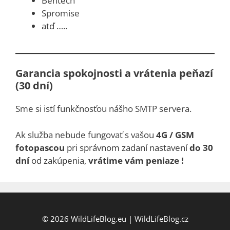
Bentech
Spromise
atď …..
Garancia spokojnosti a vrátenia peňazí
(30 dní)
Sme si istí funkčnosťou nášho SMTP servera.
Ak služba nebude fungovať s vašou
4G / GSM
fotopascou
pri správnom zadaní nastavení
do 30
dní
od zakúpenia,
vrátime vám peniaze !
© 2026
WildLifeBlog.eu
|
WildLifeBlog.cz