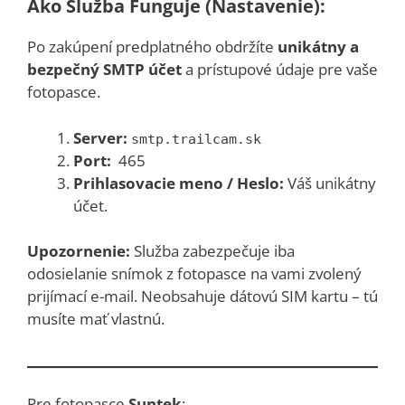
Ako Služba Funguje (Nastavenie):
Po zakúpení predplatného obdržíte
unikátny a
bezpečný SMTP účet
a prístupové údaje pre vaše
fotopasce.
Server:
smtp.trailcam.sk
Port:
465
Prihlasovacie meno / Heslo:
Váš unikátny
účet.
Upozornenie:
Služba zabezpečuje iba
odosielanie snímok z fotopasce na vami zvolený
prijímací e-mail. Neobsahuje dátovú SIM kartu – tú
musíte mať vlastnú.
Pre fotopasce
Suntek
: