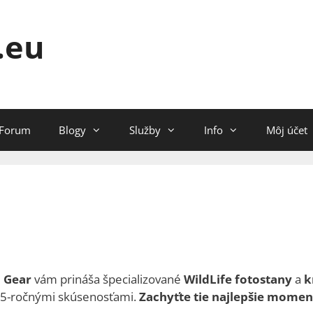
.eu
Forum
Blogy
Služby
Info
Môj účet
h Gear
vám prináša špecializované
WildLife fotostany
a
k
15-ročnými skúsenosťami.
Zachyťte tie najlepšie mome