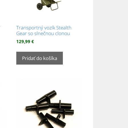
V
Transportný vozík Stealth
Gear so slnečnou clonou
129,99
€
Pridať do košíka