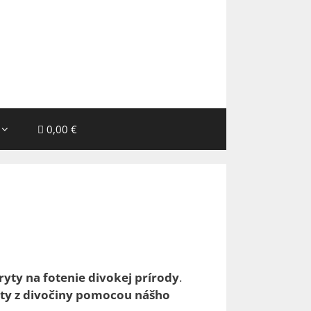
0,00 €
ryty na fotenie divokej prírody
.
nty z divočiny pomocou nášho