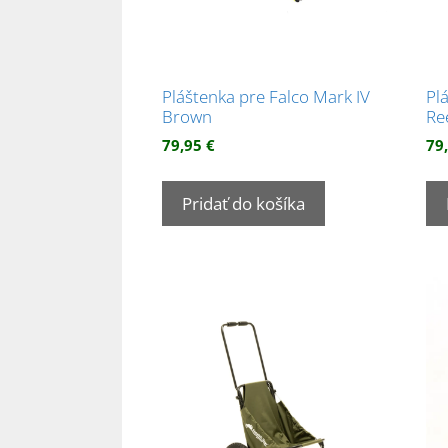
Pláštenka pre Falco Mark IV
Pl
Brown
Re
79,95
€
79
Pridať do košíka