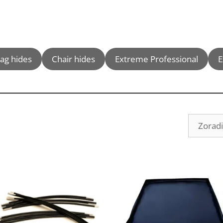
ag hides
Chair hides
Extreme Professional
E
radené
ľa
ularity