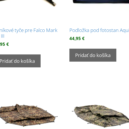
iníkové tyče pre Falco Mark
Podložka pod fotostan Aqui
 III
44,95
€
,95
€
Pridať do košíka
Pridať do košíka