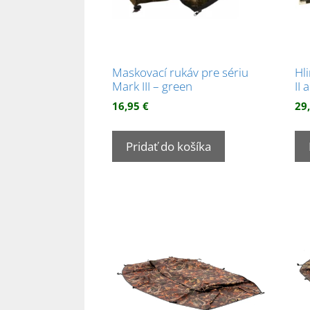
Maskovací rukáv pre sériu
Hl
Mark III – green
II a
16,95
€
29
Pridať do košíka