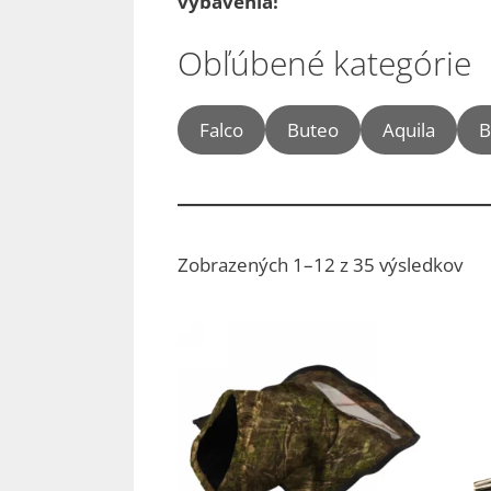
vybavenia!
Obľúbené kategórie
Falco
Buteo
Aquila
B
Zo
Zobrazených 1–12 z 35 výsledkov
pod
pop