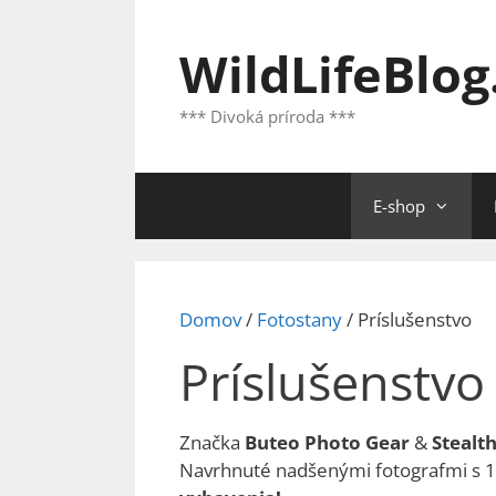
Preskočiť
na
WildLifeBlog
obsah
*** Divoká príroda ***
E-shop
Domov
/
Fotostany
/ Príslušenstvo
Príslušenstvo
Značka
Buteo Photo Gear
&
Stealt
Navrhnuté nadšenými fotografmi s 