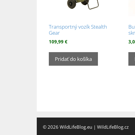
Transportný vozík Stealth
Bu
Gear
sk
109,99
€
3,
Pridať do košíka
© 2026
WildLifeBlog.eu
|
WildLifeBlog.cz