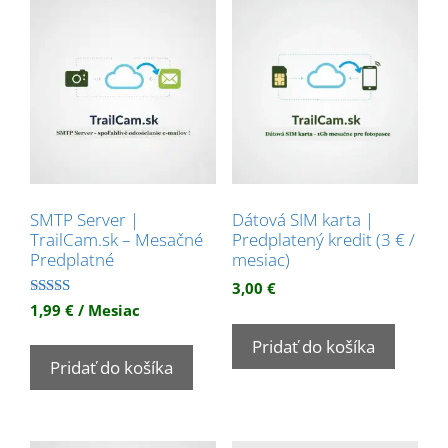
SMTP Server |
Dátová SIM karta |
TrailCam.sk – Mesačné
Predplatený kredit (3 € /
Predplatné
mesiac)
3,00
€
Hodnotenie
1,99
€
/ Mesiac
5.00
z 5
Pridať do košíka
Pridať do košíka