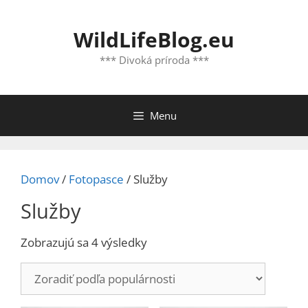
Preskočiť
na
WildLifeBlog.eu
obsah
*** Divoká príroda ***
Menu
Domov
/
Fotopasce
/ Služby
Služby
Zoradené
Zobrazujú sa 4 výsledky
podľa
popularity