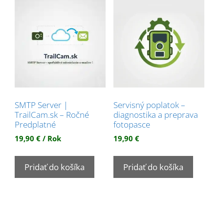
SMTP Server |
Servisný poplatok –
TrailCam.sk – Ročné
diagnostika a preprava
Predplatné
fotopasce
19,90
€
/ Rok
19,90
€
Pridať do košíka
Pridať do košíka