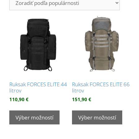
popularity
Ruksak FORCES ELITE 44
Ruksak FORCES ELITE 66
litrov
litrov
110,90
€
151,90
€
Tento
Tento
produkt
produk
Výber možností
Výber možností
má
má
viacero
viacer