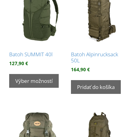
si
môžete
vybrať
na
stránke
produktu.
Batoh SUMMIT 40l
Batoh Alpinrucksack
50L
127,90
€
164,90
€
Tento
produkt
Výber možností
Pridať do košíka
má
viacero
variantov.
Možnosti
si
môžete
vybrať