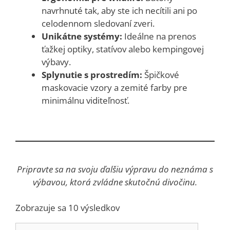
navrhnuté tak, aby ste ich necítili ani po
celodennom sledovaní zveri.
Unikátne systémy:
Ideálne na prenos
ťažkej optiky, statívov alebo kempingovej
výbavy.
Splynutie s prostredím:
Špičkové
maskovacie vzory a zemité farby pre
minimálnu viditeľnosť.
Pripravte sa na svoju ďalšiu výpravu do neznáma s
výbavou, ktorá zvládne skutočnú divočinu.
Zoradené
Zobrazuje sa 10 výsledkov
podľa