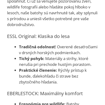
spoľahnúť. Či už sa venujete pozorovaniu zveri,
wildlife fotografii alebo hľadáte pokoj hlboko v
lesoch, naše batohy sú navrhnuté tak, aby splynuli
s prírodou a uniesli všetko potrebné pre vaše
dobrodružstvo.
ESSL Original: Klasika do lesa
Tradičná odolnosť:
Overené desaťročiami
v drsných horských podmienkach.
Tichý pohyb:
Materiály a strihy, ktoré
nerušia pri prechode hustým porastom.
Praktické členenie:
Rýchly prístup k
bunde, ďalekohľadu či strave bez
zbytočného hľadania.
EBERLESTOCK: Maximálny komfort
Ergonómia pre wildlife:
Batohy