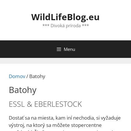
Preskočiť
na
WildLifeBlog.eu
obsah
*** Divoká príroda ***
Menu
Domov
/ Batohy
Batohy
ESSL & EBERLESTOCK
Dostať sa na miesta, kam iní nechodia, si vyžaduje
výstroj, na ktorý sa môžete stopercentne