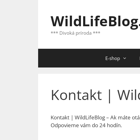
Preskočiť
na
WildLifeBlog
obsah
*** Divoká príroda ***
E-shop
Kontakt | Wil
Kontakt | WildLifeBlog – Ak máte ot
Odpovieme vám do 24 hodín.