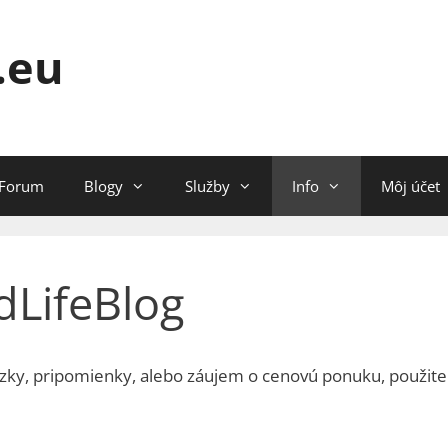
.eu
Forum
Blogy
Služby
Info
Môj účet
dLifeBlog
ázky, pripomienky, alebo záujem o cenovú ponuku, použite 