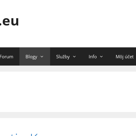
.eu
Forum
Blogy
Služby
Info
Môj účet