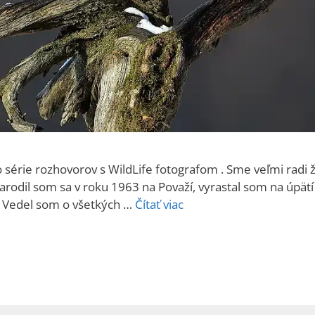
série rozhovorov s WildLife fotografom . Sme veľmi radi 
rodil som sa v roku 1963 na Považí, vyrastal som na úpätí
o. Vedel som o všetkých …
Čítať viac