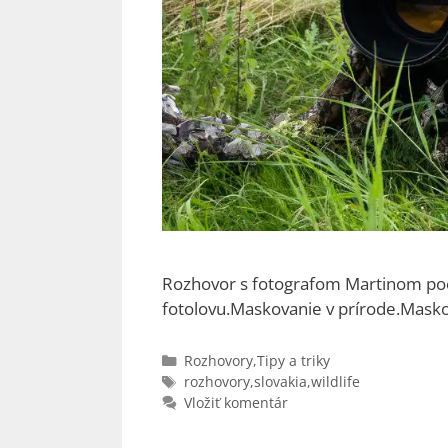
Rozhovor s fotografom Martinom počas
fotolovu.Maskovanie v prírode.Maskov
Kategórie
Rozhovory
,
Tipy a triky
Značky
rozhovory
,
slovakia
,
wildlife
Vložiť komentár