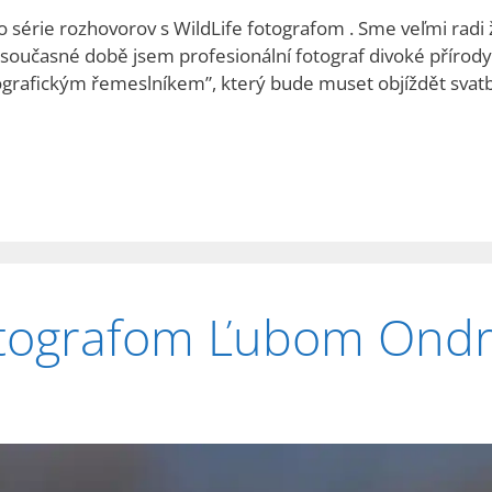
o série rozhovorov s WildLife fotografom . Sme veľmi radi
současné době jsem profesionální fotograf divoké přírody, 
tografickým řemeslníkem”, který bude muset objíždět sva
otografom Ľubom Ond