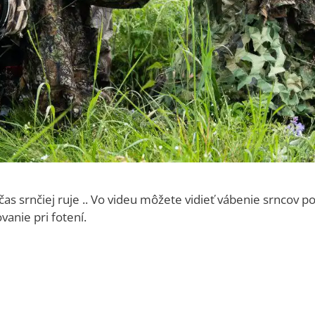
 srnčiej ruje .. Vo videu môžete vidieť vábenie srncov po
anie pri fotení.