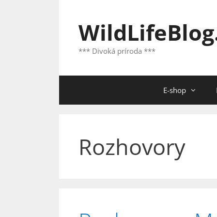
Preskočiť
na
WildLifeBlog
obsah
*** Divoká príroda ***
E-shop
Rozhovory