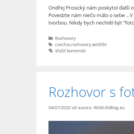
Ondřej Prosický nám poskytol ďalší z
Povedzte nám niečo málo o sebe .. V 
tvorbou. Nikdy bych nechtěl být “fo
Kategórie
Rozhovory
Značky
czechia
,
rozhovory
,
wildlife
Vložiť komentár
Rozhovor s f
04/07/2020
od autora:
WildLifeBlog.eu