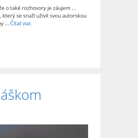
 že o také rozhovory je záujem …
který se snaží uživit svou autorskou
tby …
Čítať viac
ráškom