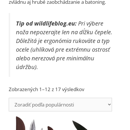
zvládnu aj hrubé zaobchádzanie a batoning.
Tip od wildlifeblog.eu:
Pri výbere
noža nepozerajte len na dĺžku čepele.
Dôležitá je ergonómia rukoväte a typ
ocele (uhlíková pre extrémnu ostrosť
alebo nerezová pre minimálnu
údržbu).
Zoradené
Zobrazených 1–12 z 17 výsledkov
podľa
popularity