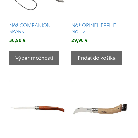
produk
Nôž COMPANION
Nôž OPINEL EFFILE
SPARK
No.12
36,90
€
29,90
€
Tento
produkt
Výber možností
Pridať do košíka
má
viacero
variantov.
Možnosti
si
môžete
vybrať
na
stránke
produktu.