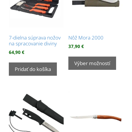
7-dielna súprava nožov
Nôž Mora 2000
na spracovanie diviny
37,90
€
64,90
€
Tento
produk
Výber možností
Pridať do košíka
má
viacer
variant
Možnos
si
môžet
vybrať
na
stránk