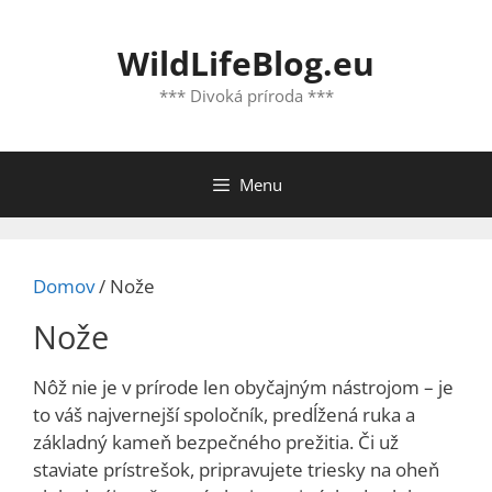
Preskočiť
na
WildLifeBlog.eu
obsah
*** Divoká príroda ***
Menu
Domov
/ Nože
Nože
Nôž nie je v prírode len obyčajným nástrojom – je
to váš najvernejší spoločník, predĺžená ruka a
základný kameň bezpečného prežitia. Či už
staviate prístrešok, pripravujete triesky na oheň