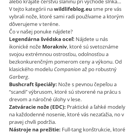
alebo krájate čerstvú slaninu pri východe slnka…
V tejto kategórii na
wildlifeblog.eu
sme pre vás
vybrali nože, ktoré sami radi používame a ktorým
dôverujeme v teréne.
Čo v našej ponuke nájdete?
Legendárna švédska oceľ:
Nájdete u nás
ikonické nože
Morakniv
, ktoré sú svetoznáme
svojou extrémnou ostrosťou, odolnosťou a
bezkonkurenčným pomerom ceny a výkonu. Od
klasického modelu
Companion
až po robustný
Garberg
.
Bushcraft špeciály:
Nože s pevnou čepeľou a
“scandi” výbrusom, ktoré sú stvorené na prácu s
drevom a náročné úlohy v lese.
Zatváracie nože (EDC):
Praktické a ľahké modely
na každodenné nosenie, ktoré vás nezaťažia, no v
pravej chvíli podržia.
Nástroje na prežitie:
Full-tang konštrukcie, ktoré