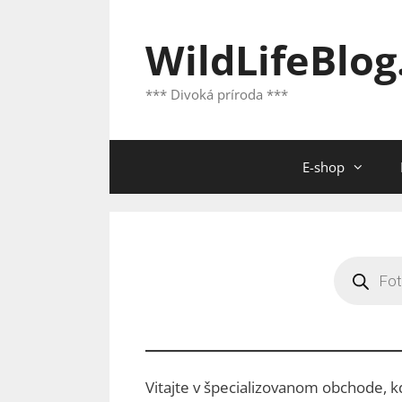
Preskočiť
na
WildLifeBlog
obsah
*** Divoká príroda ***
E-shop
Products
search
Vitajte v špecializovanom obchode, kd