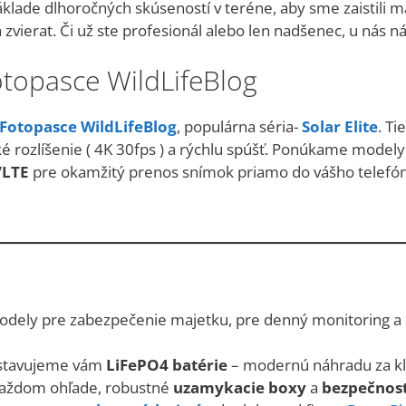
áklade dlhoročných skúseností v teréne, aby sme zaistili m
zvierat. Či už ste profesionál alebo len nadšenec, u nás ná
otopasce WildLifeBlog
Fotopasce WildLifeBlog
, populárna séria-
Solar
Elite
. Ti
é rozlíšenie ( 4K 30fps ) a rýchlu spúšť. Ponúkame model
/LTE
pre okamžitý prenos snímok priamo do vášho telefó
dely pre zabezpečenie majetku, pre denný monitoring a 
stavujeme vám
LiFePO4 batérie
– modernú náhradu za kla
každom ohľade, robustné
uzamykacie boxy
a
bezpečnos