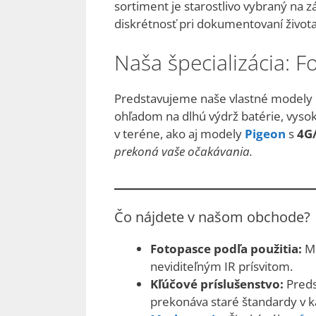
sortiment je starostlivo vybraný na z
diskrétnosť pri dokumentovaní života 
Naša špecializácia: F
Predstavujeme naše vlastné modely
ohľadom na dlhú výdrž batérie, vysok
v teréne, ako aj modely
Pigeon
s
4G
prekoná vaše očakávania.
Čo nájdete v našom obchode?
Fotopasce podľa použitia:
Mo
neviditeľným IR prísvitom.
Kľúčové príslušenstvo:
Pred
prekonáva staré štandardy v 