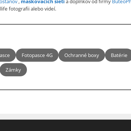
tostanov
,
maskovacích sietí
a doplnkov od firmy
ButeoP
ife fotografii alebo videí.
pasce
Fotopasce 4G
Ochranné boxy
Batérie
Zámky