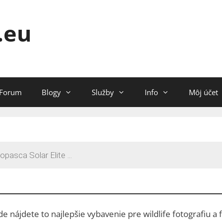
.eu
Forum
Blogy
Služby
Info
Môj účet
e nájdete to najlepšie vybavenie pre wildlife fotografiu a