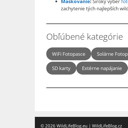
Maskovanie
:
Široký výber
fo
zachytenie tých najlepších wildl
Obľúbené kategórie
WiFi Fotopasce
Solárne Foto
SD karty
Extérne napájanie
© 2026
WildLifeBlog.eu
|
WildLifeBlog.cz