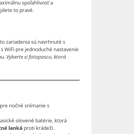
aximálnu spoľahlivosť a
jdete to pravé.
eto zariadenia sú navrhnuté s
y s WiFi pre jednoduché nastavenie
nu.
Vyberte si fotopascu, ktorá
pre nočné snímanie s
sické olovené batérie, ktorá
tné lanká
proti krádeži.