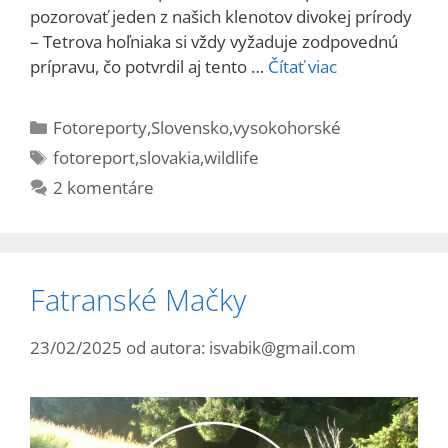
pozorovať jeden z našich klenotov divokej prírody
– Tetrova hoľniaka si vždy vyžaduje zodpovednú
prípravu, čo potvrdil aj tento …
Čítať viac
Kategórie
Fotoreporty
,
Slovensko
,
vysokohorské
Značky
fotoreport
,
slovakia
,
wildlife
2 komentáre
Fatranské Mačky
23/02/2025
od autora:
isvabik@gmail.com