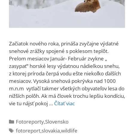
Začiatok nového roka, prináša zvyčajne výdatné
snehové zrážky spojené s poklesom teplôt.
Prelom mesiacov Január- Február zvykne „
zasypať“ horské lesy výdatnou nádielkou snehu,
z ktorej príroda čerpá vodu ešte niekoľko ďalších
mesiacov. Vysoká snehová pokrývka nad 1000
m.n.m vytlačí takmer všetkých obyvateľov lesa do
nižších polôh. Ak má človek trochu lepšiu kondíciu,
vie tu nájsť pokoj …
Čítať viac
Kategórie
Fotoreporty
,
Slovensko
Značky
fotoreport
,
slovakia
,
wildlife