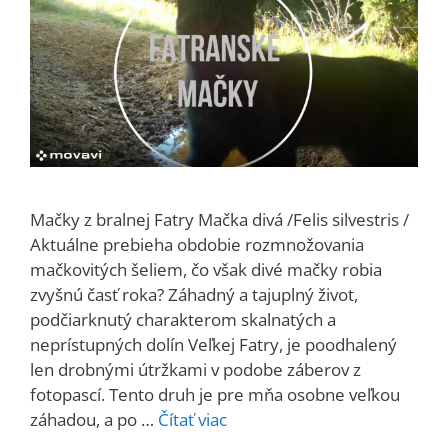
Mačky z bralnej Fatry Mačka divá /Felis silvestris /
Aktuálne prebieha obdobie rozmnožovania
mačkovitých šeliem, čo však divé mačky robia
zvyšnú časť roka? Záhadný a tajuplný život,
podčiarknutý charakterom skalnatých a
neprístupných dolín Veľkej Fatry, je poodhalený
len drobnými útržkami v podobe záberov z
fotopascí. Tento druh je pre mňa osobne veľkou
záhadou, a po …
Čítať viac