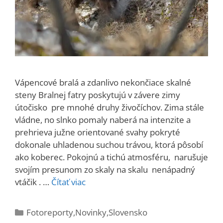
Vápencové bralá a zdanlivo nekončiace skalné
steny Bralnej fatry poskytujú v závere zimy
útočisko pre mnohé druhy živočíchov. Zima stále
vládne, no slnko pomaly naberá na intenzite a
prehrieva južne orientované svahy pokryté
dokonale uhladenou suchou trávou, ktorá pôsobí
ako koberec. Pokojnú a tichú atmosféru, narušuje
svojím presunom zo skaly na skalu nenápadný
vtáčik . …
Čítať viac
Kategórie
Fotoreporty
,
Novinky
,
Slovensko