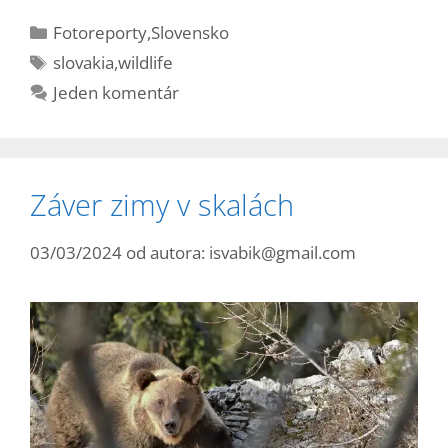
Kategórie
Fotoreporty
,
Slovensko
Značky
slovakia
,
wildlife
Jeden komentár
Záver zimy v skalách
03/03/2024
od autora:
isvabik@gmail.com