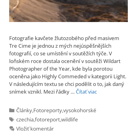
Fotografie kavčete žlutozobého před masivem
Tre Cime je jednou z mých nejúspěšnějších
fotografií, co se umístění v soutěžích týče. V
loňském roce dostala ocenění v soutěži Wildart
Photographer of the Year, kde byla porotou
oceněna jako Highly Commeded v kategorii Light.
V následujícím textu se chci podělit o to, jak daný
snímek vznikl. Mezi řádky …
Čítať viac
Kategórie
Články
,
Fotoreporty
,
vysokohorské
Značky
czechia
,
fotoreport
,
wildlife
Vložiť komentár