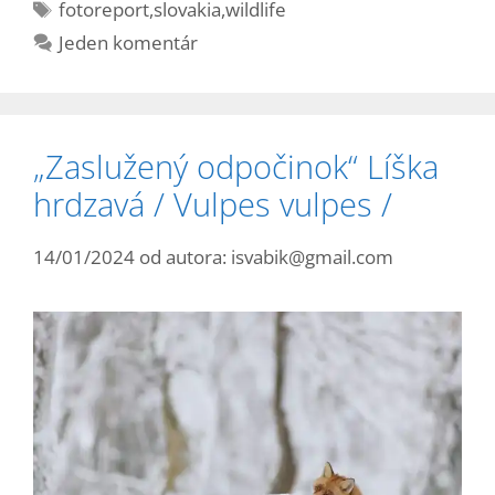
Značky
fotoreport
,
slovakia
,
wildlife
Jeden komentár
„Zaslužený odpočinok“ Líška
hrdzavá / Vulpes vulpes /
14/01/2024
od autora:
isvabik@gmail.com