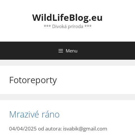
Preskočiť
na
WildLifeBlog.eu
obsah
*** Divoká príroda ***
Menu
Fotoreporty
Mrazivé ráno
04/04/2025
od autora:
isvabik@gmail.com