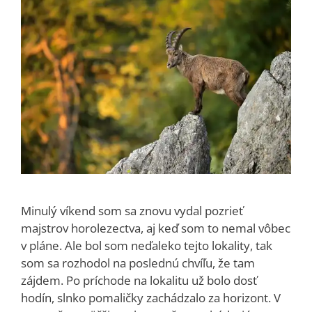
Minulý víkend som sa znovu vydal pozrieť
majstrov horolezectva, aj keď som to nemal vôbec
v pláne. Ale bol som neďaleko tejto lokality, tak
som sa rozhodol na poslednú chvíľu, že tam
zájdem. Po príchode na lokalitu už bolo dosť
hodín, slnko pomaličky zachádzalo za horizont. V