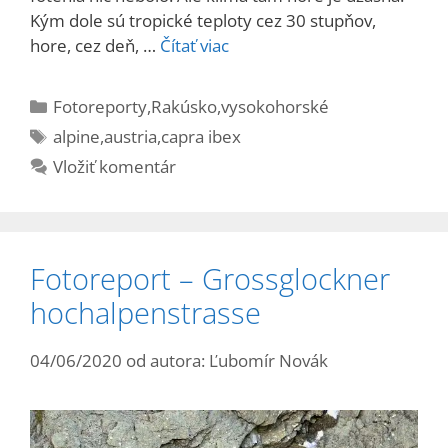
Kým dole sú tropické teploty cez 30 stupňov,
hore, cez deň, …
Čítať viac
Kategórie
Fotoreporty
,
Rakúsko
,
vysokohorské
Značky
alpine
,
austria
,
capra ibex
Vložiť komentár
Fotoreport – Grossglockner
hochalpenstrasse
04/06/2020
od autora:
Ľubomír Novák