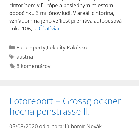
cintorínom v Európe a posledným miestom
odpočinku 3 miliónov ľudí. V areáli cintorína,
vzhľadom na jeho veľkosť premáva autobusová
linka 106, …
Čítať viac
Kategórie
Fotoreporty
,
Lokality
,
Rakúsko
Značky
austria
8 komentárov
Fotoreport – Grossglockner
hochalpenstrasse II.
05/08/2020
od autora:
Ľubomír Novák