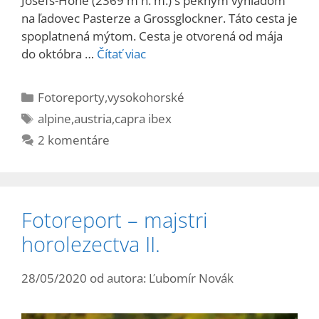
Josefs-Höhe (2369 m n. m.) s pekným výhľadom
na ľadovec Pasterze a Grossglockner. Táto cesta je
spoplatnená mýtom. Cesta je otvorená od mája
do októbra …
Čítať viac
Kategórie
Fotoreporty
,
vysokohorské
Značky
alpine
,
austria
,
capra ibex
2 komentáre
Fotoreport – majstri
horolezectva II.
28/05/2020
od autora:
Ľubomír Novák