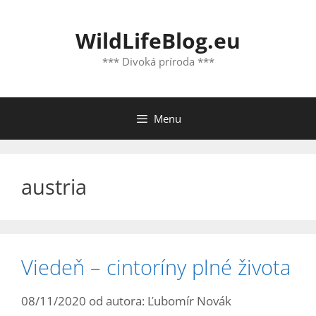
Preskočiť
na
WildLifeBlog.eu
obsah
*** Divoká príroda ***
Menu
austria
Viedeň – cintoríny plné života
08/11/2020
od autora:
Ľubomír Novák