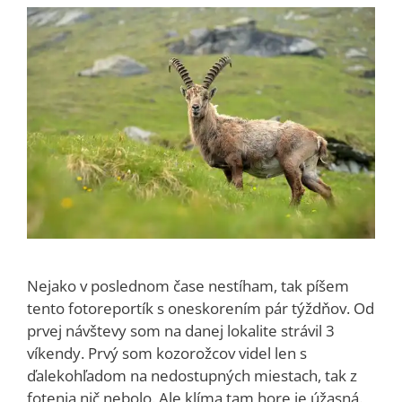
Nejako v poslednom čase nestíham, tak píšem
tento fotoreportík s oneskorením pár týždňov. Od
prvej návštevy som na danej lokalite strávil 3
víkendy. Prvý som kozorožcov videl len s
ďalekohľadom na nedostupných miestach, tak z
fotenia nič nebolo. Ale klíma tam hore je úžasná.