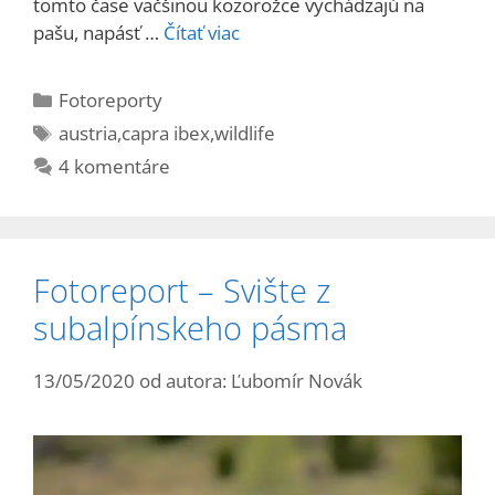
tomto čase väčšinou kozorožce vychádzajú na
pašu, napásť …
Čítať viac
Kategórie
Fotoreporty
Značky
austria
,
capra ibex
,
wildlife
4 komentáre
Fotoreport – Svište z
subalpínskeho pásma
13/05/2020
od autora:
Ľubomír Novák