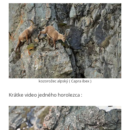
kozorožec alpský ( Capra ibex )
Krátke video jedného horolezca :