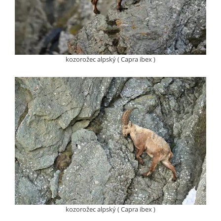
kozorožec alpský ( Capra ibex )
kozorožec alpský ( Capra ibex )