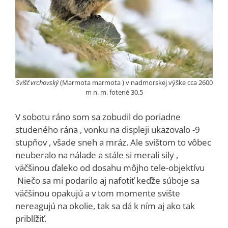
Svišť vrchovský
(Marmota marmota ) v nadmorskej výške cca 2600
m n. m. fotené 30.5
V sobotu ráno som sa zobudil do poriadne
studeného rána , vonku na displeji ukazovalo -9
stupňov , všade sneh a mráz. Ale svištom to vôbec
neuberalo na nálade a stále si merali sily ,
väčšinou ďaleko od dosahu môjho tele-objektívu
Niečo sa mi podarilo aj nafotiť keďže súboje sa
väčšinou opakujú a v tom momente svište
nereagujú na okolie, tak sa dá k ním aj ako tak
priblížiť.