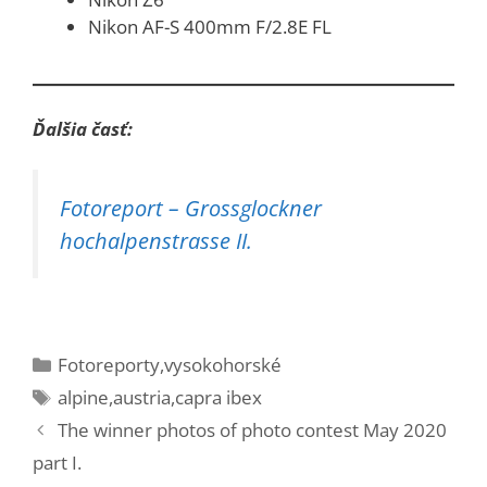
Nikon AF-S 400mm F/2.8E FL
Ďalšia časť:
Fotoreport – Grossglockner
hochalpenstrasse II.
Kategórie
Fotoreporty
,
vysokohorské
Značky
alpine
,
austria
,
capra ibex
The winner photos of photo contest May 2020
part I.