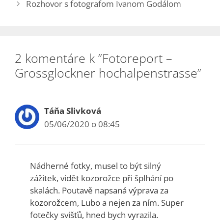
Rozhovor s fotografom Ivanom Godálom
2 komentáre k “Fotoreport –
Grossglockner hochalpenstrasse”
Táňa Slivková
05/06/2020 o 08:45
Nádherné fotky, musel to být silný
zážitek, vidět kozorožce při šplhání po
skalách. Poutavě napsaná výprava za
kozorožcem, Lubo a nejen za ním. Super
fotečky svišťů, hned bych vyrazila.