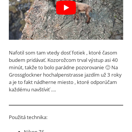
Nafotil som tam vtedy dosť fotiek , ktoré časom
budem pridávať. Kozorožcom trval výstup asi 40
minút, takže to bolo parádne pozorovanie 🙂 Na
Grossglockner hochalpenstrasse jazdím už 3 roky
a je to fakt nádherne miesto , ktoré odporúčam
každému navštíviť ….
Použitá technika:
Nikon Z6