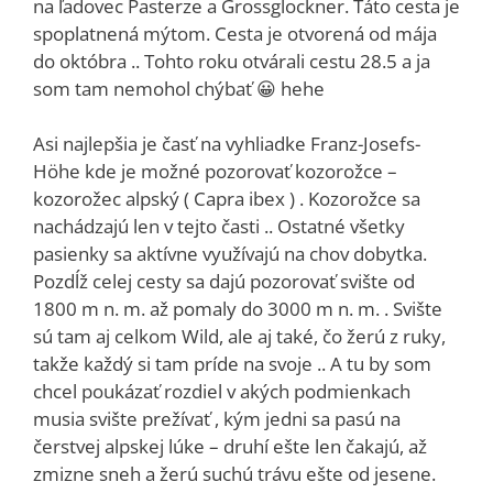
na ľadovec Pasterze a Grossglockner. Táto cesta je
spoplatnená mýtom. Cesta je otvorená od mája
do októbra .. Tohto roku otvárali cestu 28.5 a ja
som tam nemohol chýbať 😀 hehe
Asi najlepšia je časť na vyhliadke Franz-Josefs-
Höhe kde je možné pozorovať kozorožce –
kozorožec alpský ( Capra ibex ) . Kozorožce sa
nachádzajú len v tejto časti .. Ostatné všetky
pasienky sa aktívne využívajú na chov dobytka.
Pozdĺž celej cesty sa dajú pozorovať svište od
1800 m n. m. až pomaly do 3000 m n. m. . Svište
sú tam aj celkom Wild, ale aj také, čo žerú z ruky,
takže každý si tam príde na svoje .. A tu by som
chcel poukázať rozdiel v akých podmienkach
musia svište prežívať , kým jedni sa pasú na
čerstvej alpskej lúke – druhí ešte len čakajú, až
zmizne sneh a žerú suchú trávu ešte od jesene.