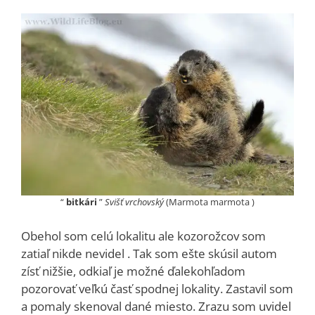
“
bitkári
”
Svišť vrchovský
(Marmota marmota )
Obehol som celú lokalitu ale kozorožcov som
zatiaľ nikde nevidel . Tak som ešte skúsil autom
zísť nižšie, odkiaľ je možné ďalekohľadom
pozorovať veľkú časť spodnej lokality. Zastavil som
a pomaly skenoval dané miesto. Zrazu som uvidel