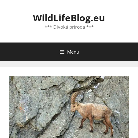
Preskočiť
na
WildLifeBlog.eu
obsah
*** Divoká príroda ***
Menu