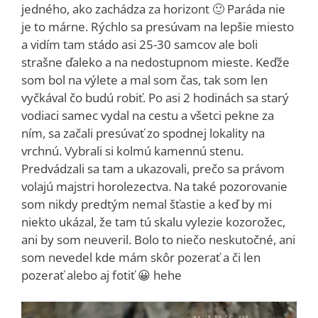
jedného, ako zachádza za horizont 🙂 Paráda nie
je to márne. Rýchlo sa presúvam na lepšie miesto
a vidím tam stádo asi 25-30 samcov ale boli
strašne ďaleko a na nedostupnom mieste. Keďže
som bol na výlete a mal som čas, tak som len
vyčkával čo budú robiť. Po asi 2 hodinách sa starý
vodiaci samec vydal na cestu a všetci pekne za
ním, sa začali presúvať zo spodnej lokality na
vrchnú. Vybrali si kolmú kamennú stenu.
Predvádzali sa tam a ukazovali, prečo sa právom
volajú majstri horolezectva. Na také pozorovanie
som nikdy predtým nemal šťastie a keď by mi
niekto ukázal, že tam tú skalu vylezie kozorožec,
ani by som neuveril. Bolo to niečo neskutočné, ani
som nevedel kde mám skôr pozerať a či len
pozerať alebo aj fotiť 😀 hehe