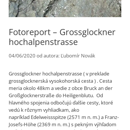
Fotoreport – Grossglockner
hochalpenstrasse
04/06/2020
od autora:
Ľubomír Novák
Grossglockner hochalpenstrasse ( v preklade
grossglocknerská vysokohorská cesta ) . Cesta
meria okolo 48km a vedie z obce Bruck an der
Großglocknerstraße do Heiligenblutu. Od
hlavného spojenia odbočujú ďalšie cesty, ktoré
vedú k rôznym vyhliadkam, ako
napríklad Edelweissspitze (2571 m n. m.) a Franz-
Josefs-Höhe (2369 m n. m.) s pekným výhľadom