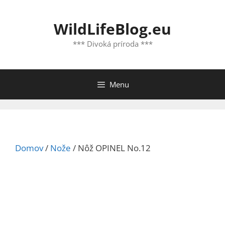
Preskočiť
na
WildLifeBlog.eu
obsah
*** Divoká príroda ***
Menu
Domov
/
Nože
/ Nôž OPINEL No.12