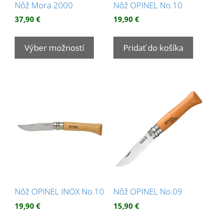
Nôž Mora 2000
Nôž OPINEL No.10
37,90
€
19,90
€
Tento
produkt
Výber možností
Pridať do košíka
má
viacero
variantov.
Možnosti
si
môžete
vybrať
na
stránke
produktu.
Nôž OPINEL INOX No.10
Nôž OPINEL No.09
19,90
€
15,90
€