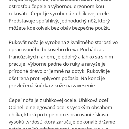
ostrosťou čepele a výbornou ergonomikou
rukoväte. Čepeľ je vyrobená z uhlíkovej ocele.
Predstavuje spoľahlivý, jednoduchý nôž, ktorý
môžete kdekoľvek bez obáv bezpečne použiť.
Rukoväť noža je vyrobená z kvalitného starostlivo
opracovaného bukového dreva. Pochádza z
francúzskych fariem, je odolný a ľahko sa s ním
pracuje. Výborne padne do ruky a navyše je
prírodné drevo príjemné na dotyk. Rukoväť je
ošetrená proti vplyvom počasia. Na konci je
prevlečená šnúrka z kože na zavesenie.
Čepeľ noža je z uhlíkovej ocele. Uhlíková oceľ
Opinel je nelegovaná oceľ s vysokým obsahom
uhlíka, ktorá po tepelnom spracovaní získava
vysokú tvrdosť, ktorá zaručuje dokonalé držanie
ostria a veľkú odolnosť proti opotrebovaniu a