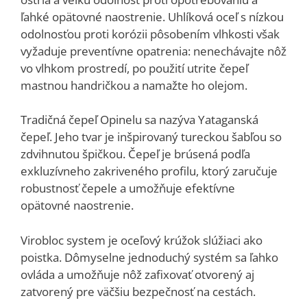
ľahké opätovné naostrenie. Uhlíková oceľ s nízkou
odolnosťou proti korózii pôsobením vlhkosti však
vyžaduje preventívne opatrenia: nenechávajte nôž
vo vlhkom prostredí, po použití utrite čepeľ
mastnou handričkou a namažte ho olejom.
Tradičná čepeľ Opinelu sa nazýva Yataganská
čepeľ. Jeho tvar je inšpirovaný tureckou šabľou so
zdvihnutou špičkou. Čepeľ je brúsená podľa
exkluzívneho zakriveného profilu, ktorý zaručuje
robustnosť čepele a umožňuje efektívne
opätovné naostrenie.
Virobloc system je oceľový krúžok slúžiaci ako
poistka. Dômyselne jednoduchý systém sa ľahko
ovláda a umožňuje nôž zafixovať otvorený aj
zatvorený pre väčšiu bezpečnosť na cestách.