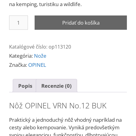
na kemping, turistiku a wildlife.
množstvo
Pridať do košíka
Nôž
OPINEL
No.12
Katalógové číslo:
op113120
Kategória:
Nože
Značka:
OPINEL
Popis
Recenzie (0)
Nôž OPINEL VRN No.12 BUK
Praktický a jednoduchý nôž vhodný napríklad na
cesty alebo kempovanie. Vyniká predovšetkým
svojou eleganciou, funkčnosťou, dlhotrvajúcou