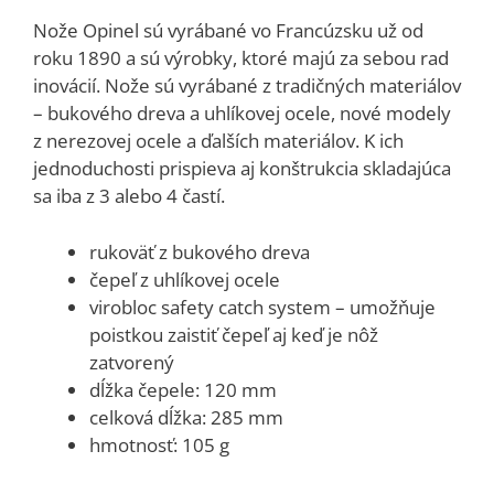
Nože Opinel sú vyrábané vo Francúzsku už od
roku 1890 a sú výrobky, ktoré majú za sebou rad
inovácií. Nože sú vyrábané z tradičných materiálov
– bukového dreva a uhlíkovej ocele, nové modely
z nerezovej ocele a ďalších materiálov. K ich
jednoduchosti prispieva aj konštrukcia skladajúca
sa iba z 3 alebo 4 častí.
rukoväť z bukového dreva
čepeľ z uhlíkovej ocele
virobloc safety catch system – umožňuje
poistkou zaistiť čepeľ aj keď je nôž
zatvorený
dĺžka čepele: 120 mm
celková dĺžka: 285 mm
hmotnosť: 105 g