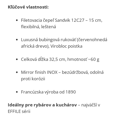
Kľúčové vlastnosti:
Filetovacia čepeľ Sandvik 12C27 – 15 cm,
flexibilná, leštená
Luxusná bubingová rukoväť (červenohnedá
africká drevo), Virobloc poistka
Celková dĺžka 32,5 cm, hmotnosť ~60 g
Mirror finish INOX – bezúdržbová, odolná
proti korózii
Francúzska výroba od 1890
Ideálny pre rybárov a kuchárov
– najväčší v
EFFILE sérii