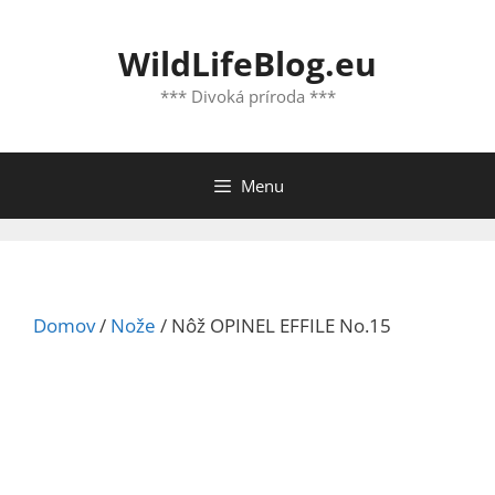
Preskočiť
na
WildLifeBlog.eu
obsah
*** Divoká príroda ***
Menu
Domov
/
Nože
/ Nôž OPINEL EFFILE No.15