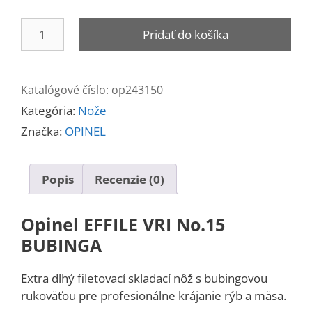
množstvo
Pridať do košíka
Nôž
OPINEL
EFFILE
Katalógové číslo:
op243150
No.15
Kategória:
Nože
Značka:
OPINEL
Popis
Recenzie (0)
Opinel EFFILE VRI No.15
BUBINGA
Extra dlhý filetovací skladací nôž s bubingovou
rukoväťou pre profesionálne krájanie rýb a mäsa.