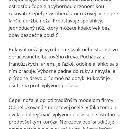
ostrosťou čepele a výbornou ergonomikou
rukoväti. Čepeľ je vyrobená z nerezovej ocele pre
ľahšiu údržbu noža. Predstavuje spoľahlivý,
jednoduchý nôž, ktorý môžete kdekoľvek bez
obáv bezpečne použiť.
Rukoväť noža je vyrobená z kvalitného starostlivo
opracovaného bukového dreva. Pochádza z
francúzskych fariem, je ťažké, odolné a ľahko sa s
ním pracuje. Výborne padne do ruky a navyše je
prírodné drevo príjemné na dotyk. Rukoväť je
ošetrená proti vplyvom počasia.
Čepeľ noža je oproti tradičným modelom firmy
Opinel ukovaná z nerezovej ocele. Vďaka tomu je
oveľa odolnejší voči vplyvom počasia, nečistotám a
predovšetkým korózii. Nerezová oceľ si udržuje
pevné ostrie a nie je nutné ju príliš často brúsiť.