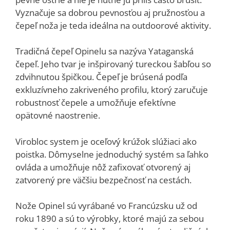
Vyznačuje sa dobrou pevnosťou aj pružnosťou a
čepeľ noža je teda ideálna na outdoorové aktivity.
Tradičná čepeľ Opinelu sa nazýva Yataganská
čepeľ. Jeho tvar je inšpirovaný tureckou šabľou so
zdvihnutou špičkou. Čepeľ je brúsená podľa
exkluzívneho zakriveného profilu, ktorý zaručuje
robustnosť čepele a umožňuje efektívne
opätovné naostrenie.
Virobloc system je oceľový krúžok slúžiaci ako
poistka. Dômyselne jednoduchý systém sa ľahko
ovláda a umožňuje nôž zafixovať otvorený aj
zatvorený pre väčšiu bezpečnosť na cestách.
Nože Opinel sú vyrábané vo Francúzsku už od
roku 1890 a sú to výrobky, ktoré majú za sebou