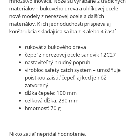
množstvo inovácií. Nože sú vyrábané z tradičných
materiálov – bukového dreva a uhlíkovej ocele,
nové modely z nerezovej ocele a ďalších
materiálov. K ich jednoduchosti prispieva aj
konštrukcia skladajúca sa iba z 3 alebo 4 častí.
rukoväť z bukového dreva
čepeľ z nerezovej ocele sandvik 12C27
nastaviteľný hrudný popruh
virobloc safety catch system – umožňuje
poistkou zaistiť čepeľ, aj keď je nôž
zatvorený
dĺžka čepele: 100 mm
celková dĺžka: 230 mm
hmotnosť: 70 g
Nikto zatiaľ nepridal hodnotenie.