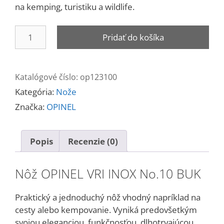
na kemping, turistiku a wildlife.
množstvo
Pridať do košíka
Nôž
OPINEL
INOX
Katalógové číslo:
op123100
No.10
Kategória:
Nože
Značka:
OPINEL
Popis
Recenzie (0)
Nôž OPINEL VRI INOX No.10 BUK
Praktický a jednoduchý nôž vhodný napríklad na
cesty alebo kempovanie. Vyniká predovšetkým
svojou eleganciou, funkčnosťou, dlhotrvajúcou