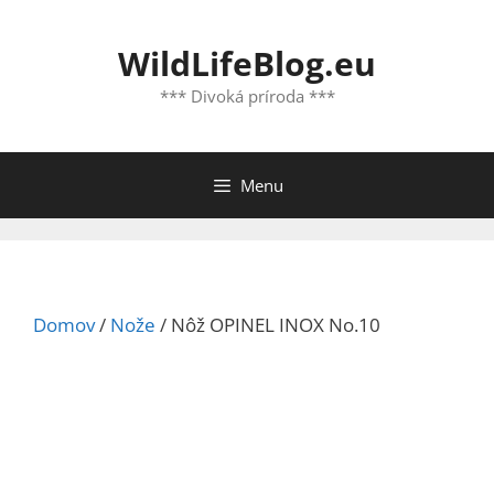
Preskočiť
na
WildLifeBlog.eu
obsah
*** Divoká príroda ***
Menu
Domov
/
Nože
/ Nôž OPINEL INOX No.10