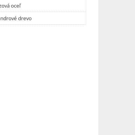
ová oceľ
andrové drevo