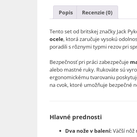
Popis
Recenzie (0)
Tento set od britskej značky Jack Py
ocele
, ktorá zaručuje vysokú odolnos
poradili s rôznymi typmi rezov pri spr
Bezpečnosť pri práci zabezpečuje
ma
alebo mastné ruky. Rukoväte sú vyr
ergonomickému tvarovaniu poskytuje 
na cvok, ktoré umožňuje bezpečné n
Hlavné prednosti
Dva nože v balení:
Väčší nôž 