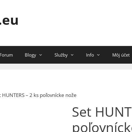
.eu
Forum
Blogy
Služby
Info
Môj účet
t HUNTERS – 2 ks poľovnícke nože
Set HUNT
poľovníck