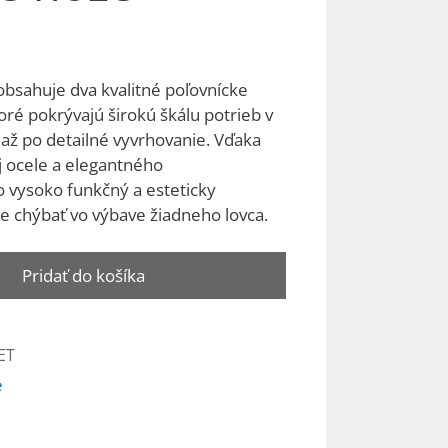
bsahuje dva kvalitné poľovnícke
ré pokrývajú širokú škálu potrieb v
 až po detailné vyvrhovanie. Vďaka
j ocele a elegantného
o vysoko funkčný a esteticky
e chýbať vo výbave žiadneho lovca.
Pridať do košíka
ET
e