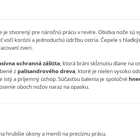
ke je stvorený pre náročnú prácu v revíre. Obidva nože sú 
ť voči korózii a jednoduchú údržbu ostria. Čepele s hladký
acovaní zveri.
sívna ochranná záštita
, ktorá bráni skĺznutiu dlane na 
obené z
palisandrového dreva
, ktoré je nielen vysoko o
istý a príjemný úchop. Súčasťou balenia je spoločné
hne
osenie oboch nožov naraz na opasku.
na hrubšie úkony a menší na precíznu prácu.