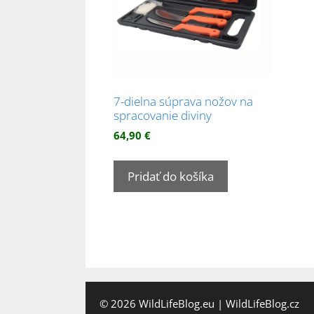
7-dielna súprava nožov na
spracovanie diviny
64,90
€
Pridať do košíka
© 2026
WildLifeBlog.eu
|
WildLifeBlog.cz