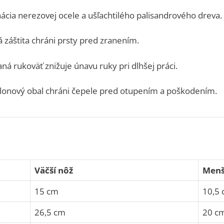
cia nerezovej ocele a ušľachtilého palisandrového dreva.
 záštita chráni prsty pred zranením.
ná rukoväť znižuje únavu ruky pri dlhšej práci.
onový obal chráni čepele pred otupením a poškodením.
Väčší nôž
Menš
15 cm
10,5
26,5 cm
20 c