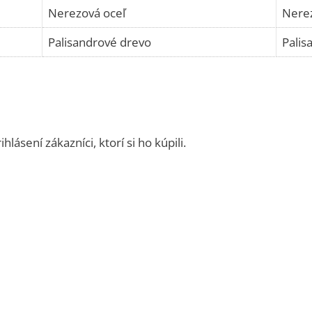
Nerezová oceľ
Nerez
Palisandrové drevo
Palis
ásení zákazníci, ktorí si ho kúpili.