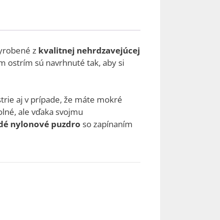
vyrobené z
kvalitnej nehrdzavejúcej
m ostrím sú navrhnuté tak, aby si
ostrie aj v prípade, že máte mokré
dolné, ale vďaka svojmu
dé nylonové puzdro
so zapínaním