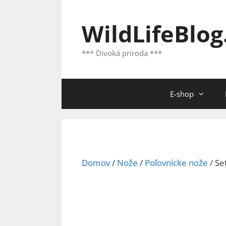
Preskočiť
na
WildLifeBlog
obsah
*** Divoká príroda ***
E-shop
Domov
/
Nože
/
Poľovnícke nože
/ Se