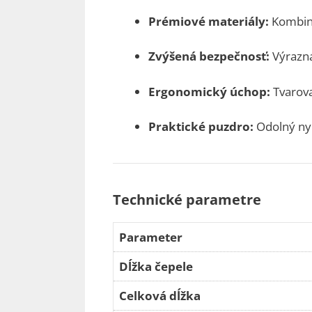
Prémiové materiály:
Kombiná
Zvýšená bezpečnosť:
Výrazná
Ergonomický úchop:
Tvarova
Praktické puzdro:
Odolný nyl
Technické parametre
Parameter
Dĺžka čepele
Celková dĺžka