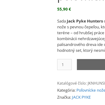
55,90
€
Sada
Jack Pyke Hunters
o
nože s pevnou čepeľou, kto
teréne – od hrubšej práce
kombinácii nehrdzavejúce
palisandrového dreva ide 
hodnotný set, ktorý nesmi
množstvo
Set
HUNTERS
-
Katalógové číslo:
JKNHUNS
2
Kategória:
Poľovnícke nož
ks
poľovnícke
Značka:
JACK PYKE
nože