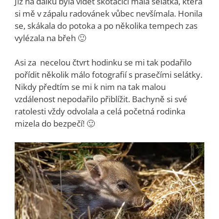
Již na dálku byla vidět skotačící malá selátka, která
si mě v zápalu radovánek vůbec nevšímala. Honila
se, skákala do potoka a po několika tempech zas
vylézala na břeh 🙂
Asi za necelou čtvrt hodinku se mi tak podařilo
pořídit několik málo fotografií s prasečími selátky.
Nikdy předtím se mi k nim na tak malou
vzdálenost nepodařilo přiblížit. Bachyně si své
ratolesti vždy odvolala a celá početná rodinka
mizela do bezpečí! 🙂