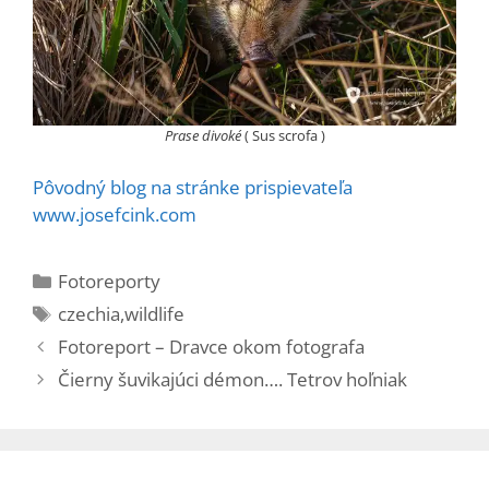
Prase divoké
( Sus scrofa )
Pôvodný blog na stránke prispievateľa
www.josefcink.com
Kategórie
Fotoreporty
Značky
czechia
,
wildlife
Fotoreport – Dravce okom fotografa
Čierny šuvikajúci démon…. Tetrov hoľniak