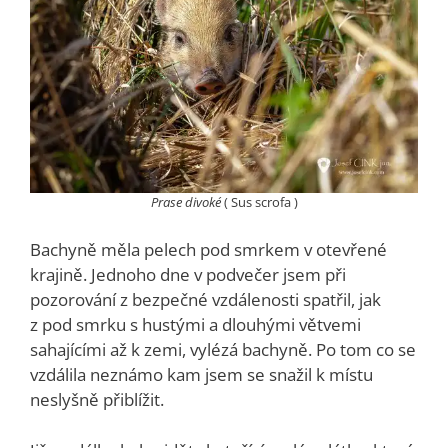
Prase divoké
( Sus scrofa )
Bachyně měla pelech pod smrkem v otevřené
krajině. Jednoho dne v podvečer jsem při
pozorování z bezpečné vzdálenosti spatřil, jak
z pod smrku s hustými a dlouhými větvemi
sahajícími až k zemi, vylézá bachyně. Po tom co se
vzdálila neznámo kam jsem se snažil k místu
neslyšně přiblížit.