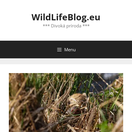
Preskočiť
na
WildLifeBlog.eu
obsah
*** Divoká príroda ***
Menu