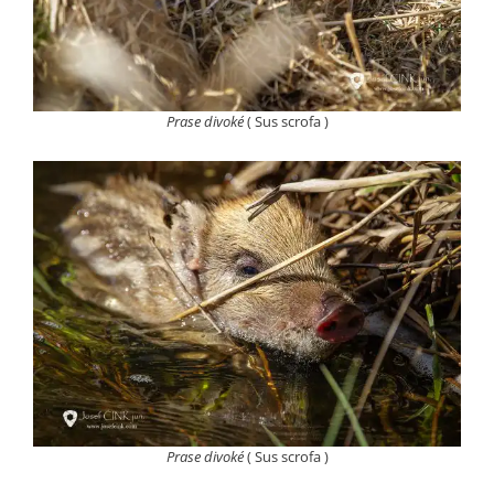
Prase divoké
( Sus scrofa )
Prase divoké
( Sus scrofa )