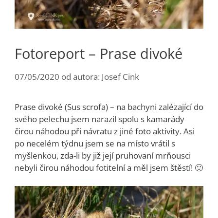
Fotoreport – Prase divoké
07/05/2020
od autora:
Josef Cink
Prase divoké (Sus scrofa) – na bachyni zalézající do
svého pelechu jsem narazil spolu s kamarády
čirou náhodou při návratu z jiné foto aktivity. Asi
po necelém týdnu jsem se na místo vrátil s
myšlenkou, zda-li by již její pruhovaní mrňousci
nebyli čirou náhodou fotitelní a měl jsem štěstí! 🙂