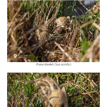
Prase divoké
( Sus scrofa )