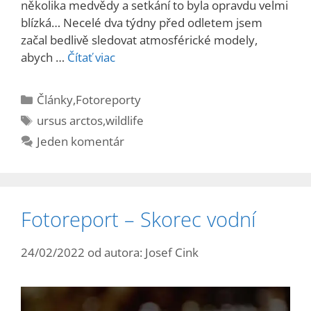
několika medvědy a setkání to byla opravdu velmi
blízká… Necelé dva týdny před odletem jsem
začal bedlivě sledovat atmosférické modely,
abych …
Čítať viac
Kategórie
Články
,
Fotoreporty
Značky
ursus arctos
,
wildlife
Jeden komentár
Fotoreport – Skorec vodní
24/02/2022
od autora:
Josef Cink