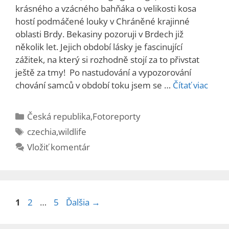
krásného a vzácného bahňáka o velikosti kosa
hostí podmáčené louky v Chráněné krajinné
oblasti Brdy. Bekasiny pozoruji v Brdech již
několik let. Jejich období lásky je fascinující
zážitek, na který si rozhodně stojí za to přivstat
ještě za tmy! Po nastudování a vypozorování
chování samců v období toku jsem se …
Čítať viac
Kategórie
Česká republika
,
Fotoreporty
Značky
czechia
,
wildlife
Vložiť komentár
Stránka
Stránka
Stránka
1
2
…
5
Ďalšia
→