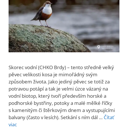
Skorec vodní (CHKO Brdy) – tento středně velký
pěvec velikosti kosa je mimořádný svým
způsobem života. Jako jediný pěvec se totiž za
potravou potápí a tak je velmi úzce vázaný na
vodní biotop, který tvoří především horské a
podhorské bystřiny, potoky a malé mělké říčky
s kamenitým či štěrkovým dnem a vystupujícími
balvany (často v lesích). Setkání s ním dál …
Čítať
viac