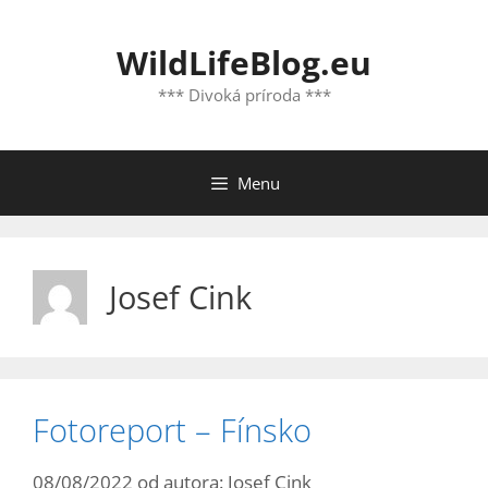
Preskočiť
na
WildLifeBlog.eu
obsah
*** Divoká príroda ***
Menu
Josef Cink
Fotoreport – Fínsko
08/08/2022
od autora:
Josef Cink