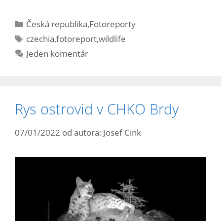
Kategórie
Česká republika
,
Fotoreporty
Značky
czechia
,
fotoreport
,
wildlife
Jeden komentár
Rys ostrovid v CHKO Brdy
07/01/2022
od autora:
Josef Cink