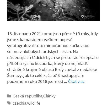
15. listopadu 2021 tomu jsou přesně tři roky, kdy
jsme s kamarádem Vaškem poprvé
vyfotografovali tuto mimořádnou kočkovitou
šelmu v hlubokých brdských lesích. Na
následujících řádcích bych se proto rád rozepsal o
příběhu rysího kocourka, který do nejmladší
chráněné krajinné oblasti Brdy zavítal z nedaleké
Šumavy. Jak to celé začalo? S nastupujícím
podzimem roku 2018 jsem od …
Čítať viac
Kategórie
Česká republika
,
Články
Značky
czechia
,
wildlife