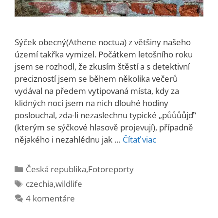
Sýček obecný(Athene noctua) z většiny našeho
území takřka vymizel. Počátkem letošního roku
jsem se rozhodl, že zkusím štěstí a s detektivní
precizností jsem se během několika večerů
vydával na předem vytipovaná místa, kdy za
klidných nocí jsem na nich dlouhé hodiny
poslouchal, zda-li nezaslechnu typické „půůůůjď“
(kterým se sýčkové hlasově projevují), případně
nějakého i nezahlédnu jak …
Čítať viac
Kategórie
Česká republika
,
Fotoreporty
Značky
czechia
,
wildlife
4 komentáre