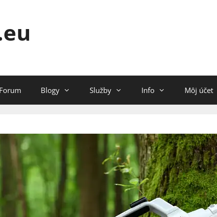
.eu
Forum
Blogy
Služby
Info
Môj účet