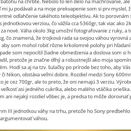
v batohu na chrbte. Nebolo to len delo na machrovanie, ale 
ď mi ju podávali a na moje prekvapenie som si prv myslel, 
lentné odľahčenie takéhoto teleobjektívu. Ak to porovnám 
 s jednotkovou verziou, čo vážila cca 5360gr, tak viac ako
za nové. Váha okolo 3kg umožní fotografovanie z ruky, a 
 3kg, čo znamená, že trojková rada sa svojou váhou vyrovn
, aby som mohol robiť rôzne krkolomné polohy pri hľadaní
rípade som nepocítil žiadne obmedzenia a doslova som si ho
dil, pretože je značne dlhý a robustnejší ako moja spomín
lém. Hodí sa aj na tzv. šulačky po prírode bez toho, aby Vás 
y či Nikon, obstáva veľmi dobre. Rozdiel medzi Sony 600
o je cez 700gr, ale to preto, že oni nemajú 3 verziu. Výrob
 veľkosť asi jedného cukríka, alebo malého vtáčika orieška
am ani nejaký rozdiel vôbec je, a predsa to môže dorovnať 
m III jednotkou váhy na trhu, pretože ho Sony predbehlo o
a argumentovať váhou.