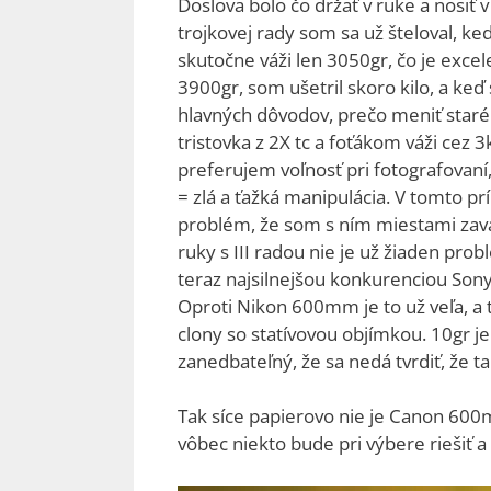
Doslova bolo čo držať v ruke a nosiť 
trojkovej rady som sa už šteloval, ke
skutočne váži len 3050gr, čo je exce
3900gr, som ušetril skoro kilo, a keď
hlavných dôvodov, prečo meniť staré 
tristovka z 2X tc a foťákom váži cez
preferujem voľnosť pri fotografovaní
= zlá a ťažká manipulácia. V tomto p
problém, že som s ním miestami zava
ruky s III radou nie je už žiaden prob
teraz najsilnejšou konkurenciou Son
Oproti Nikon 600mm je to už veľa, a t
clony so statívovou objímkou. 10gr je
zanedbateľný, že sa nedá tvrdiť, že t
Tak síce papierovo nie je Canon 600m
vôbec niekto bude pri výbere riešiť 