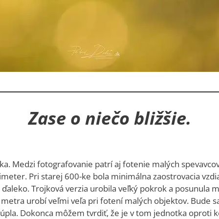
Zase o niečo bližšie.
líška. Medzi fotografovanie patrí aj fotenie malých spevavco
meter. Pri starej 600-ke bola minimálna zaostrovacia vzd
i ďaleko. Trojková verzia urobila veľký pokrok a posunula 
.2 metra urobí veľmi veľa pri fotení malých objektov. Bude s
 stúpla. Dokonca môžem tvrdiť, že je v tom jednotka oprot