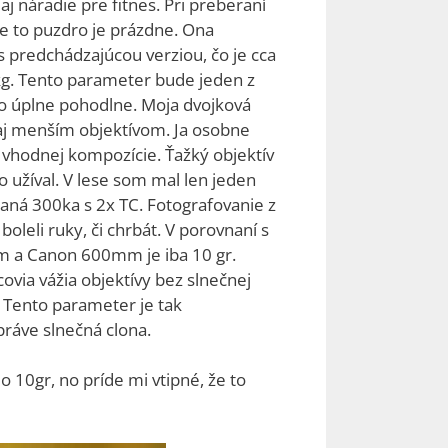
aj náradie pre fitnes. Pri preberaní
že to puzdro je prázdne. Ona
s predchádzajúcou verziou, čo je cca
 2kg. Tento parameter bude jeden z
to úplne pohodlne. Moja dvojková
á aj menším objektívom. Ja osobne
 vhodnej kompozície. Ťažký objektív
 užíval. V lese som mal len jeden
aná 300ka s 2x TC. Fotografovanie z
boleli ruky, či chrbát. V porovnaní s
mm a Canon 600mm je iba 10 gr.
covia vážia objektívy bez slnečnej
. Tento parameter je tak
práve slnečná clona.
 10gr, no príde mi vtipné, že to