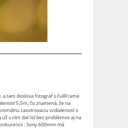
v, a tam doslova fotograf s FullFrame
ialenosť 5,5m, čo znamená, že na
minimálnu zaostrovaciu vzdialenosť o
a už s ním dať ísť bez problémov aj na
i konkurencii : Sony 600mm má