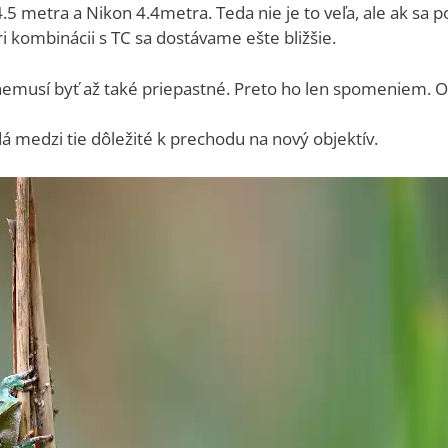
.5 metra a Nikon 4.4metra. Teda nie je to veľa, ale ak sa
i kombinácii s TC sa dostávame ešte bližšie.
 nemusí byť až také priepastné. Preto ho len spomeniem. Op
á medzi tie dôležité k prechodu na nový objektív.