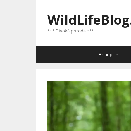
Preskočiť
na
WildLifeBlog
obsah
*** Divoká príroda ***
E-shop