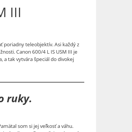
 III
ať poriadny teleobjektív. Asi každý z
nosti. Canon 600/4 L IS USM III je
, a tak vytvára špeciál do divokej
o ruky.
Pamätal som si jej veľkosť a váhu.