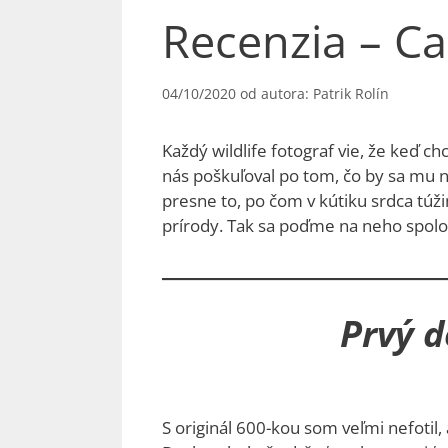
Recenzia – Ca
04/10/2020
od autora:
Patrik Rolín
Každý wildlife fotograf vie, že keď chc
nás poškuľoval po tom, čo by sa mu n
presne to, po čom v kútiku srdca túžim
prírody. Tak sa poďme na neho spolo
Prvý d
S originál 600-kou som veľmi nefotil, 