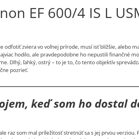
non EF 600/4 IS L USM
e odfotiť zviera vo voľnej prírode, musí isť bližšie, alebo m
ajviac hodilo, ale pravdepodobne ho nepustili finančné mož
e. Dlhý, ľahký, ostrý – to je to, čo tento objektív sprevádza
čne pozrieť.
ojem, keď som ho dostal d
ale raz som mal príležitosť stretnúť sa s jej prvou verziou. 