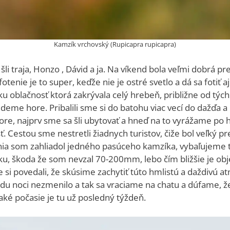
Kamzík vrchovský (Rupicapra rupicapra)
li traja, Honzo , Dávid a ja. Na víkend bola veľmi dobrá p
ie je to super, keďže nie je ostré svetlo a dá sa fotiť aj
u oblačnosť ktorá zakrývala celý hrebeň, približne od tý
deme hore. Pribalili sme si do batohu viac vecí do dažďa a
hore, najprv sme sa šli ubytovať a hneď na to vyrážame po
. Cestou sme nestretli žiadnych turistov, čiže bol veľký p
ania som zahliadol jedného pasúceho kamzíka, vybaľujeme 
ku, škoda že som nevzal 70-200mm, lebo čím bližšie je obje
i povedali, že skúsime zachytiť túto hmlistú a daždivú a
odu noci nezmenilo a tak sa vraciame na chatu a dúfame, ž
aké počasie je tu už posledný týždeň.