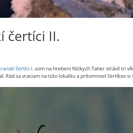
čertíci II.
ranskí čertíci I
. som na hrebeni Nízkych Tatier strávil tri 
al. Rád sa vraciam na túto lokalitu a prítomnosť čertíkov si 