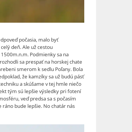
redpoveď počasia, malo byť
 celý deň. Ale už cestou
ch 1500m.n.m. Podmienky sa na
 rozhodli sa prespať na horskej chate
 hrebeni smerom k sedlu Poľany. Bola
redpoklad, že kamzíky sa už budú pásť
techniku a skúšame v tej hmle niečo
kt tým sú lepšie výsledky pri fotení
tmosféru, veď predsa sa s počasím
e ráno bude lepšie. No chatár nás