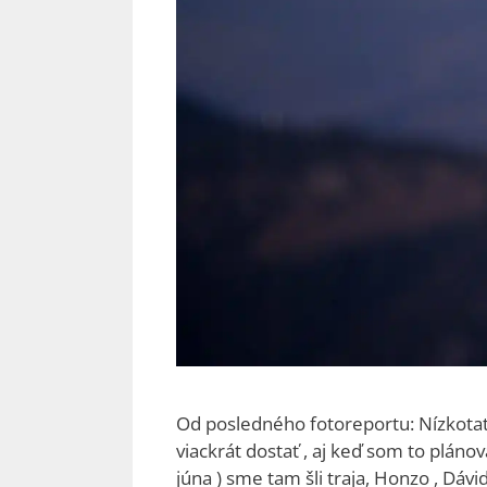
Od posledného fotoreportu: Nízkotatra
viackrát dostať , aj keď som to plánov
júna ) sme tam šli traja, Honzo , Dávi