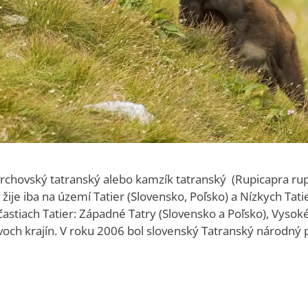
rchovský tatranský alebo kamzík tatranský (Rupicapra rup
ije iba na území Tatier (Slovensko, Poľsko) a Nízkych Tati
častiach Tatier: Západné Tatry (Slovensko a Poľsko), Vysoké 
och krajín. V roku 2006 bol slovenský Tatranský národn