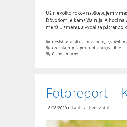
Už niekoľko rokov navštevujem v mes
Dôvodom je kamzíčia ruja. A hoci naj
menšiu zmenu, a vydal sa pátrať po 
Kategórie
Česká republika
,
Fotoreporty
,
vysokohor
Značky
czechia
,
rupicapra rupicapra
,
wildlife
6 komentárov
Fotoreport – 
18/08/2020
od autora:
Jozef Antol