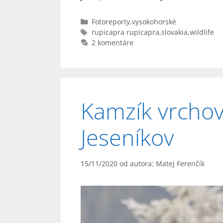
Kategórie
Fotoreporty
,
vysokohorské
Značky
rupicapra rupicapra
,
slovakia
,
wildlife
2 komentáre
Kamzík vrchov
Jeseníkov
15/11/2020
od autora:
Matej Ferenčík