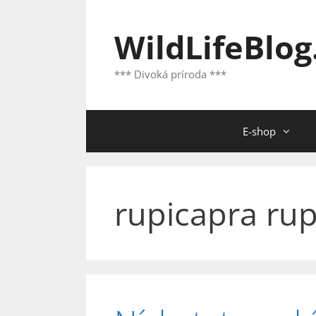
Preskočiť
na
WildLifeBlog
obsah
*** Divoká príroda ***
E-shop
rupicapra rup