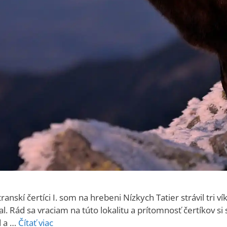
nskí čertíci I. som na hrebeni Nízkych Tatier strávil tri v
al. Rád sa vraciam na túto lokalitu a prítomnosť čertíkov si
d a …
Čítať viac