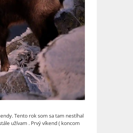
íkendy. Tento rok som sa tam nestíhal
 stále užívam . Prvý víkend ( koncom