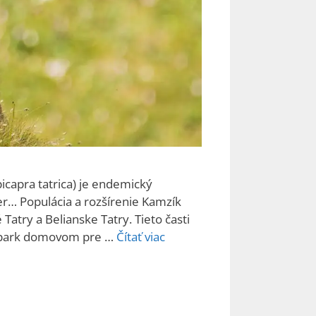
icapra tatrica) je endemický
er… Populácia a rozšírenie Kamzík
Tatry a Belianske Tatry. Tieto časti
ý park domovom pre …
Čítať viac