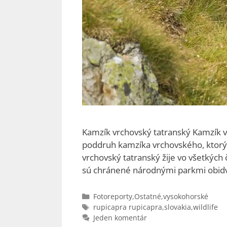
Kamzík vrchovský tatranský Kamzík v
poddruh kamzíka vrchovského, ktorý ž
vrchovský tatranský žije vo všetkých 
sú chránené národnými parkmi obidv
Kategórie
Fotoreporty
,
Ostatné
,
vysokohorské
Značky
rupicapra rupicapra
,
slovakia
,
wildlife
Jeden komentár