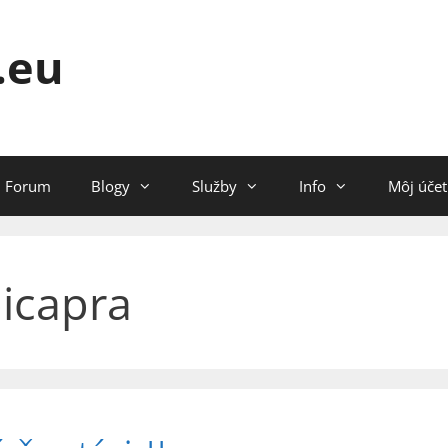
.eu
Forum
Blogy
Služby
Info
Môj účet
icapra