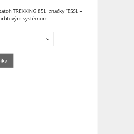
batoh TREKKING 85L značky “ESSL –
m chrbtovým systémom.
šíka