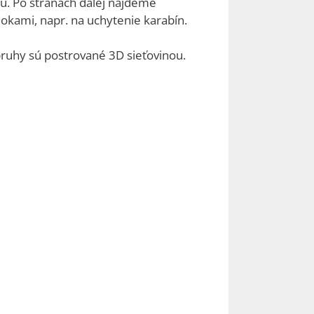
šu. Po stranách ďalej nájdeme
okami, napr. na uchytenie karabín.
uhy sú postrované 3D sieťovinou.