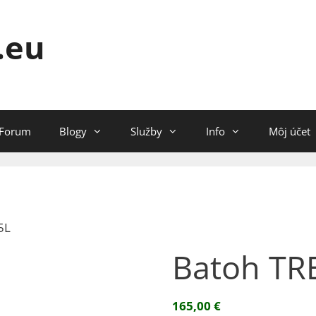
.eu
Forum
Blogy
Služby
Info
Môj účet
5L
Batoh TR
165,00
€