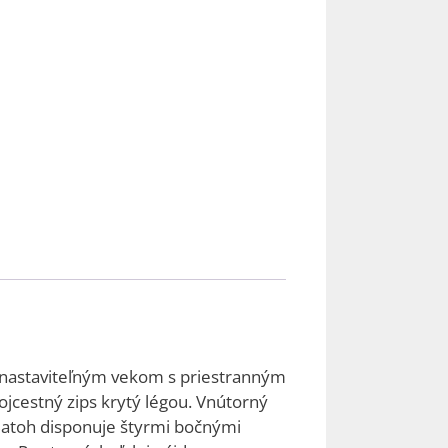
 nastaviteľným vekom s priestranným
jcestný zips krytý légou. Vnútorný
Batoh disponuje štyrmi bočnými