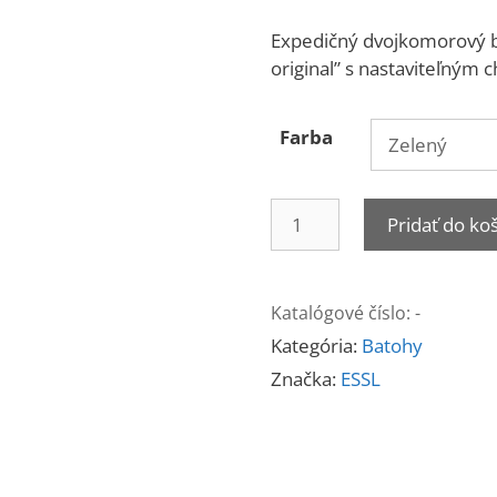
Expedičný dvojkomorový 
original” s nastaviteľný
Farba
množstvo
Pridať do ko
Batoh
TREKKING
85L
Katalógové číslo:
-
Kategória:
Batohy
Značka:
ESSL