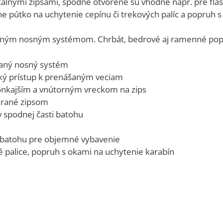
kálnymi zipsami, spodné otvorené sú vhodné napr. pre fľa
 pútko na uchytenie cepínu či trekových palíc a popruh s 
eľným nosným systémom. Chrbát, bedrové aj ramenné popr
vaný nosný systém
hký prístup k prenášaným veciam
vonkajším a vnútorným vreckom na zips
árané zipsom
 spodnej časti batohu
 batohu pre objemné vybavenie
é palice, popruh s okami na uchytenie karabín