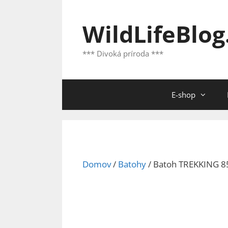
Preskočiť
na
WildLifeBlog
obsah
*** Divoká príroda ***
E-shop
Domov
/
Batohy
/ Batoh TREKKING 8