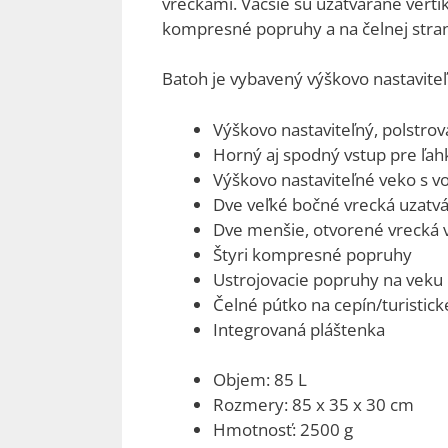
vreckami. Väčšie sú uzatvárané verti
kompresné popruhy a na čelnej strane
Batoh je vybavený výškovo nastavit
Výškovo nastaviteľný, polstro
Horný aj spodný vstup pre ľa
Výškovo nastaviteľné veko s 
Dve veľké bočné vrecká uzatv
Dve menšie, otvorené vrecká v
Štyri kompresné popruhy
Ustrojovacie popruhy na veku
Čelné pútko na cepín/turistick
Integrovaná pláštenka
Objem: 85 L
Rozmery: 85 x 35 x 30 cm
Hmotnosť: 2500 g