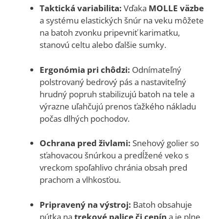
Taktická variabilita:
Vďaka
MOLLE väzbe
a systému elastických šnúr na veku môžete
na batoh zvonku pripevniť karimatku,
stanovú celtu alebo ďalšie sumky.
Ergonómia pri chôdzi:
Odnímateľný
polstrovaný bedrový pás a nastaviteľný
hrudný popruh stabilizujú batoh na tele a
výrazne uľahčujú prenos ťažkého nákladu
počas dlhých pochodov.
Ochrana pred živlami:
Snehový golier so
sťahovacou šnúrkou a predĺžené veko s
vreckom spoľahlivo chránia obsah pred
prachom a vlhkosťou.
Pripravený na výstroj:
Batoh obsahuje
pútka na
trekové palice či cepín
a je plne