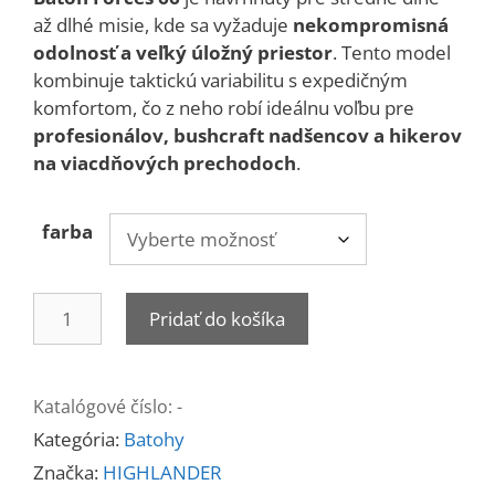
až dlhé misie, kde sa vyžaduje
nekompromisná
odolnosť a veľký úložný priestor
. Tento model
kombinuje taktickú variabilitu s expedičným
komfortom, čo z neho robí ideálnu voľbu pre
profesionálov, bushcraft nadšencov a hikerov
na viacdňových prechodoch
.
farba
množstvo
Pridať do košíka
Ruksak
FORCES
ELITE
Katalógové číslo:
-
66
Kategória:
Batohy
litrov
Značka:
HIGHLANDER