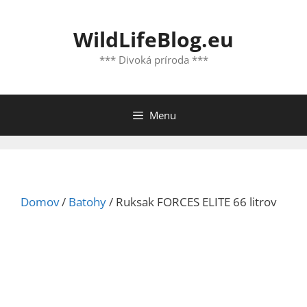
Preskočiť
na
WildLifeBlog.eu
obsah
*** Divoká príroda ***
Menu
Domov
/
Batohy
/ Ruksak FORCES ELITE 66 litrov