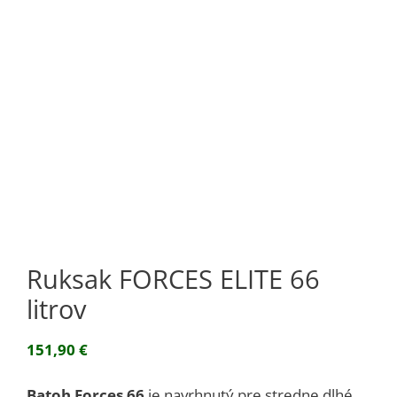
Ruksak FORCES ELITE 66
litrov
151,90
€
Batoh Forces 66
je navrhnutý pre stredne dlhé