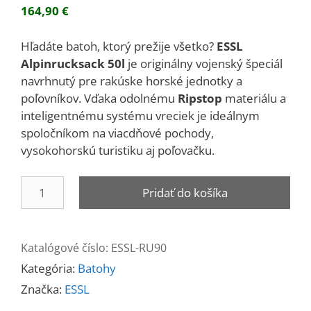
164,90
€
Hľadáte batoh, ktorý prežije všetko?
ESSL
Alpinrucksack 50l
je originálny vojenský špeciál
navrhnutý pre rakúske horské jednotky a
poľovníkov. Vďaka odolnému
Ripstop
materiálu a
inteligentnému systému vreciek je ideálnym
spoločníkom na viacdňové pochody,
vysokohorskú turistiku aj poľovačku.
množstvo
Pridať do košíka
Batoh
Alpinrucksack
50L
Katalógové číslo:
ESSL-RU90
Kategória:
Batohy
Značka:
ESSL