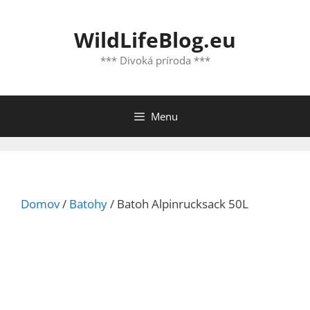
Preskočiť
na
WildLifeBlog.eu
obsah
*** Divoká príroda ***
Menu
Domov
/
Batohy
/ Batoh Alpinrucksack 50L