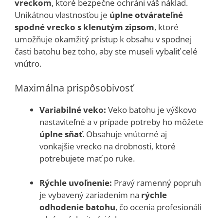
vreckom
, ktoré bezpečne ochráni váš náklad.
Unikátnou vlastnosťou je
úplne otvárateľné
spodné vrecko s klenutým zipsom
, ktoré
umožňuje okamžitý prístup k obsahu v spodnej
časti batohu bez toho, aby ste museli vybaliť celé
vnútro.
Maximálna prispôsobivosť
Variabilné veko:
Veko batohu je výškovo
nastaviteľné a v prípade potreby ho môžete
úplne sňať
. Obsahuje vnútorné aj
vonkajšie vrecko na drobnosti, ktoré
potrebujete mať po ruke.
Rýchle uvoľnenie:
Pravý ramenný popruh
je vybavený zariadením na
rýchle
odhodenie batohu
, čo ocenia profesionáli