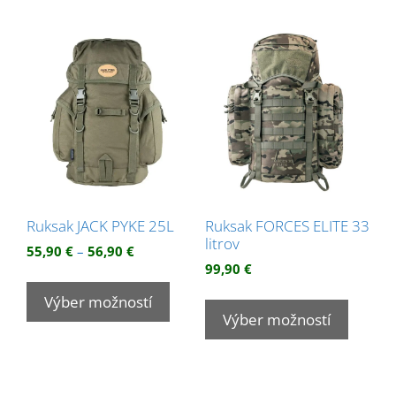
viacero
variantov.
Možnosti
si
môžete
vybrať
na
stránke
produktu.
Ruksak JACK PYKE 25L
Ruksak FORCES ELITE 33
litrov
Price
55,90
€
–
56,90
€
range:
99,90
€
Tento
55,90 €
Tento
produkt
Výber možností
through
produk
Výber možností
má
56,90 €
má
viacero
viacer
variantov.
variant
Možnosti