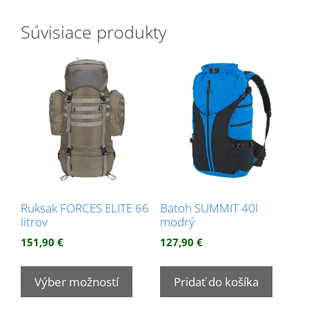
Súvisiace produkty
Ruksak FORCES ELITE 66
Batoh SUMMIT 40l
litrov
modrý
151,90
€
127,90
€
Tento
produkt
Výber možností
Pridať do košíka
má