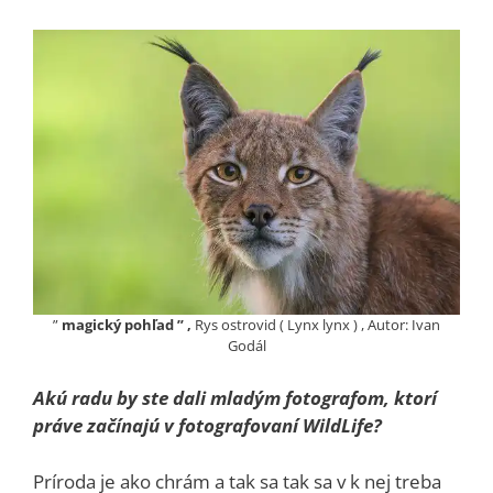
”
magický pohľad ” ,
Rys ostrovid ( Lynx lynx ) , Autor: Ivan
Godál
Akú radu by ste dali mladým fotografom, ktorí
práve začínajú v fotografovaní WildLife?
Príroda je ako chrám a tak sa tak sa v k nej treba