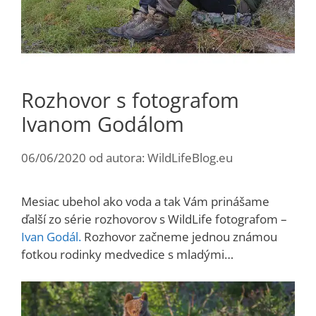
Rozhovor s fotografom
Ivanom Godálom
06/06/2020
od autora:
WildLifeBlog.eu
Mesiac ubehol ako voda a tak Vám prinášame
ďalší zo série rozhovorov s WildLife fotografom –
Ivan Godál.
Rozhovor začneme jednou známou
fotkou rodinky medvedice s mladými…