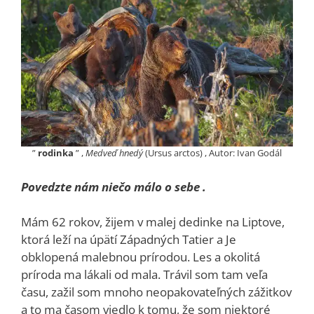
”
rodinka
” ,
Medveď hnedý
(Ursus arctos) , Autor: Ivan Godál
Povedzte nám niečo málo o sebe .
Mám 62 rokov, žijem v malej dedinke na Liptove,
ktorá leží na úpätí Západných Tatier a Je
obklopená malebnou prírodou. Les a okolitá
príroda ma lákali od mala. Trávil som tam veľa
času, zažil som mnoho neopakovateľných zážitkov
a to ma časom viedlo k tomu, že som niektoré