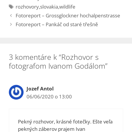
Značky
rozhovory
,
slovakia
,
wildlife
Fotoreport – Grossglockner hochalpenstrasse
Fotoreport – Pankáč od staré třešně
3 komentáre k “Rozhovor s
fotografom Ivanom Godálom”
Jozef Antol
06/06/2020 o 13:00
Pekný rozhovor, krásné fotečky. Ešte veľa
pekných záberov prajem Ivan