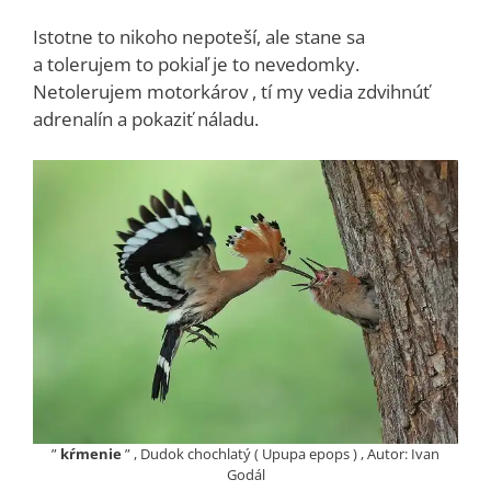
Istotne to nikoho nepoteší, ale stane sa
a tolerujem to pokiaľ je to nevedomky.
Netolerujem motorkárov , tí my vedia zdvihnúť
adrenalín a pokaziť náladu.
”
kŕmenie
” , Dudok chochlatý ( Upupa epops ) , Autor: Ivan
Godál