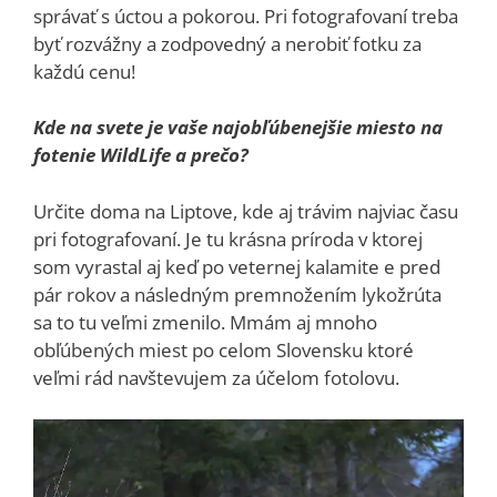
správať s úctou a pokorou. Pri fotografovaní treba
byť rozvážny a zodpovedný a nerobiť fotku za
každú cenu!
Kde na svete je vaše najobľúbenejšie miesto na
fotenie WildLife a prečo?
Určite doma na Liptove, kde aj trávim najviac času
pri fotografovaní. Je tu krásna príroda v ktorej
som vyrastal aj keď po veternej kalamite e pred
pár rokov a následným premnožením lykožrúta
sa to tu veľmi zmenilo. Mmám aj mnoho
obľúbených miest po celom Slovensku ktoré
veľmi rád navštevujem za účelom fotolovu.