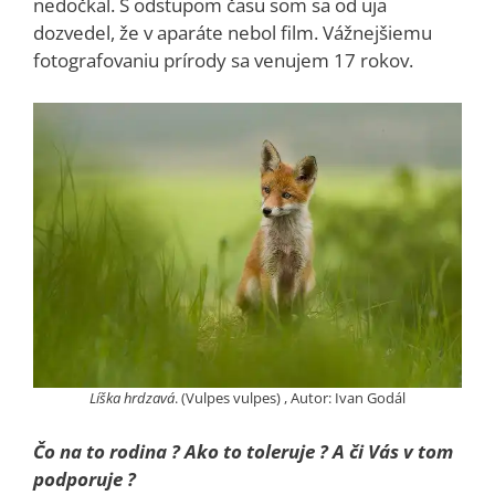
nedočkal. S odstupom času som sa od uja
dozvedel, že v aparáte nebol film. Vážnejšiemu
fotografovaniu prírody sa venujem 17 rokov.
Líška hrdzavá
. (Vulpes vulpes) , Autor: Ivan Godál
Čo na to rodina ? Ako to toleruje ? A či Vás v tom
podporuje ?