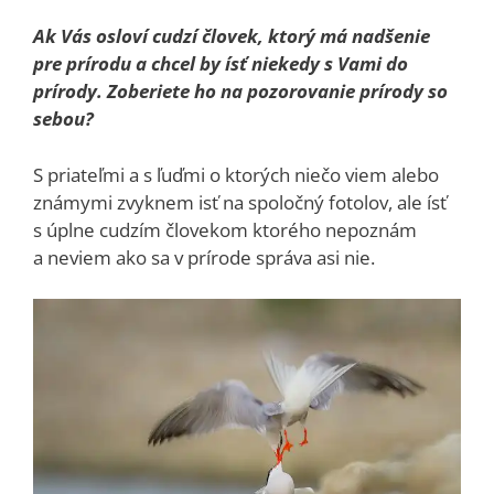
Ak Vás osloví cudzí človek, ktorý má nadšenie
pre prírodu a chcel by ísť niekedy s Vami do
prírody. Zoberiete ho na pozorovanie prírody so
sebou?
S priateľmi a s ľuďmi o ktorých niečo viem alebo
známymi zvyknem isť na spoločný fotolov, ale ísť
s úplne cudzím človekom ktorého nepoznám
a neviem ako sa v prírode správa asi nie.