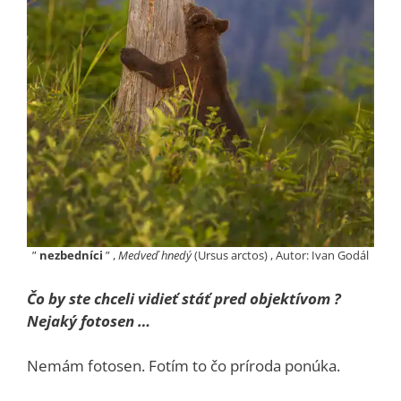
”
nezbedníci
” ,
Medveď hnedý
(Ursus arctos) , Autor: Ivan Godál
Čo by ste chceli vidieť stáť pred objektívom ?
Nejaký fotosen …
Nemám fotosen. Fotím to čo príroda ponúka.