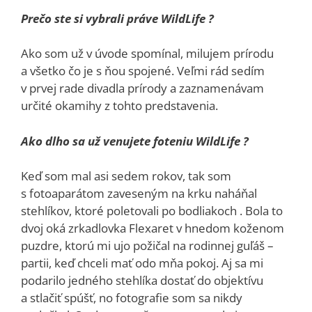
Prečo ste si vybrali práve WildLife ?
Ako som už v úvode spomínal, milujem prírodu
a všetko čo je s ňou spojené. Veľmi rád sedím
v prvej rade divadla prírody a zaznamenávam
určité okamihy z tohto predstavenia.
Ako dlho sa už venujete foteniu WildLife ?
Keď som mal asi sedem rokov, tak som
s fotoaparátom zaveseným na krku naháňal
stehlíkov, ktoré poletovali po bodliakoch . Bola to
dvoj oká zrkadlovka Flexaret v hnedom koženom
puzdre, ktorú mi ujo požičal na rodinnej guľáš –
partii, keď chceli mať odo mňa pokoj. Aj sa mi
podarilo jedného stehlíka dostať do objektívu
a stlačiť spúšť, no fotografie som sa nikdy