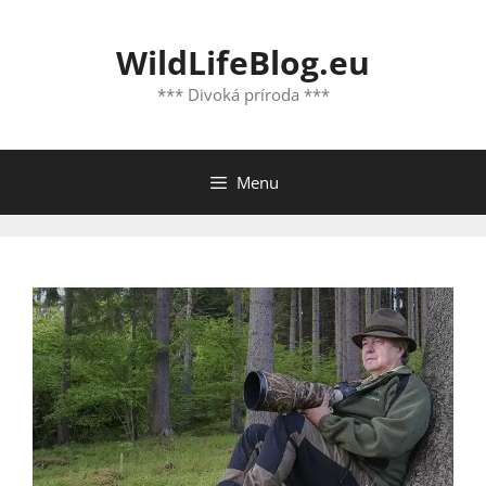
Preskočiť
na
WildLifeBlog.eu
obsah
*** Divoká príroda ***
Menu