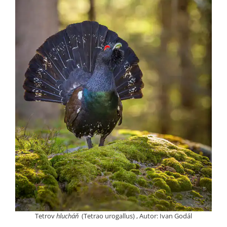
Tetrov
hlucháň
(Tetrao urogallus) , Autor: Ivan Godál