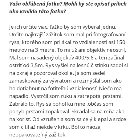
Vaša obľúbená fotka? Mohli by ste opísať príbeh
ako vznikla táto fotka?
Je ich určite viac, ťažko by som vyberal jednu.
Určite najkrajší zážitok som mal pri fotografovaní
rysa, ktorého som prilákal zo vzdialenosti asi 150
metrov na 3 metre. To mi už ani objektív neostril.
Mal som nasadený objektív 400/5,6 a ten začínal
ostriť od 3,5m. Rys vyšiel na lesnú čistinku sadol si
na okraj a pozoroval okolie. Ja som sedel
zamaskovaný za vývratom a rozmýšľal som ako
ho dotiahnuť na fotiteľnú vzdialenosť. Niečo ma
napadlo. Vystrčil som ruku a zatrepotal prstami.
Zabralo to. Rys sa pohol ku mne ,občas som
pohyb prstami zopakoval. Skrádal sa na mňa ako
na korisť. Od vzrušenia som sa celý klepal a srdce
som cítil až niekde v krku. Bol to naozaj
neopakovateľný zážitok.