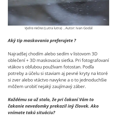
Vydra riečna
(Lutra lutra) , Autor: Ivan Godál
Aký tip maskovania preferujete ?
Najradšej chodím alebo sedím v listovom 3D
oblečení + 3D maskovacia sieťka. Pri fotografovaní
vtákov s obľubou používam fotostan. Podľa
potreby a účelu si staviam aj pevné kryty na ktoré
si zver alebo vtáctvo navykne a o to jednoduchšie
môžem urobiť nejaký zaujímavý záber.
Každému sa už stalo, že pri čakaní Vám to
čakanie nevedomky prekazil iný človek. Ako
vnímate takú situáciu?