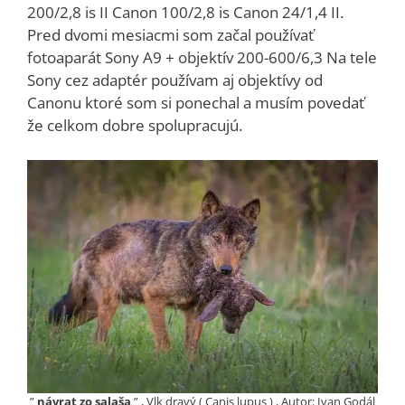
200/2,8 is II Canon 100/2,8 is Canon 24/1,4 II.
Pred dvomi mesiacmi som začal používať
fotoaparát Sony A9 + objektív 200-600/6,3 Na tele
Sony cez adaptér používam aj objektívy od
Canonu ktoré som si ponechal a musím povedať
že celkom dobre spolupracujú.
”
návrat zo salaša
” , Vlk dravý ( Canis lupus ) , Autor: Ivan Godál