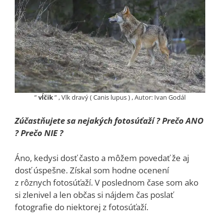
”
vĺčik
” , Vlk dravý ( Canis lupus ) , Autor: Ivan Godál
Zúčastňujete sa nejakých fotosúťaží ? Prečo ANO
? Prečo NIE ?
Áno, kedysi dosť často a môžem povedať že aj
dosť úspešne. Získal som hodne ocenení
z rôznych fotosúťaží. V poslednom čase som ako
si zlenivel a len občas si nájdem čas poslať
fotografie do niektorej z fotosúťaží.