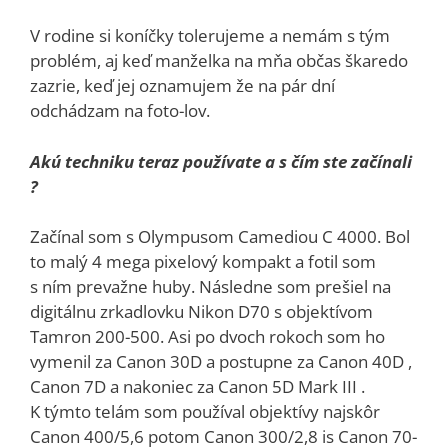
V rodine si koníčky tolerujeme a nemám s tým
problém, aj keď manželka na mňa občas škaredo
zazrie, keď jej oznamujem že na pár dní
odchádzam na foto-lov.
Akú techniku teraz používate a s čím ste začínali
?
Začínal som s Olympusom Camediou C 4000. Bol
to malý 4 mega pixelový kompakt a fotil som
s ním prevažne huby. Následne som prešiel na
digitálnu zrkadlovku Nikon D70 s objektívom
Tamron 200-500. Asi po dvoch rokoch som ho
vymenil za Canon 30D a postupne za Canon 40D ,
Canon 7D a nakoniec za Canon 5D Mark III .
K týmto telám som používal objektívy najskôr
Canon 400/5,6 potom Canon 300/2,8 is Canon 70-