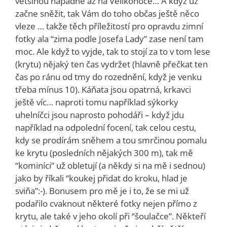
většinou napadne až na Velikonoce… A když už
začne sněžit, tak Vám do toho občas ještě něco
vleze … takže těch příležitostí pro opravdu zimní
fotky ala “zima podle Josefa Lady” zase není tam
moc. Ale když to vyjde, tak to stojí za to v tom lese
(krytu) nějaký ten čas vydržet (hlavně přečkat ten
čas po ránu od tmy do rozednění, když je venku
třeba mínus 10). Káňata jsou opatrná, krkavci
ještě víc… naproti tomu například sýkorky
uhelníčci jsou naprosto pohodáři – když jdu
například na odpolední focení, tak celou cestu,
kdy se prodírám sněhem a tou smrčinou pomalu
ke krytu (posledních nějakých 300 m), tak mě
“kominíci” už obletují (a někdy si na mě i sednou)
jako by říkali “koukej přidat do kroku, hlad je
sviňa”:-). Bonusem pro mě je i to, že se mi už
podařilo cvaknout některé fotky nejen přímo z
krytu, ale také v jeho okolí při “šoulačce”. Někteří