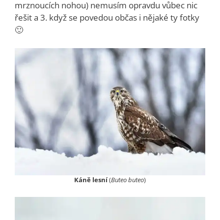
mrznoucích nohou) nemusím opravdu vůbec nic
řešit a 3. když se povedou občas i nějaké ty fotky
🙂
Káně lesní
(
Buteo buteo
)