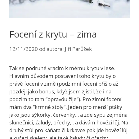
Focení z krytu – zima
12/11/2020
od autora:
Jiří Parůžek
Tak se podruhé vracím k mému krytu v lese.
Hlavním důvodem postavení toho krytu bylo
právě focení v zimě (podzimní focení přišlo až
později jako bonus, když jsem zjistil, že i na
podzim to tam “opravdu žije”). Pro zimní focení
mám dva “krmné stoly”. Jeden pro menší ptáky
jako jsou sýkorky, červenky,.. a zde sypu zejména
slunečnici, žaludy, ořechy,.. a dávám hovězí lůj. Na
druhý stůl pro káňata či krkavce pak jde hovězí lůj
a kuřecí skelety, ale také žaludy či ořechy.