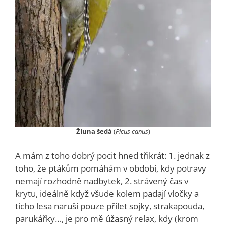
Žluna šedá
(
Picus canus
)
A mám z toho dobrý pocit hned třikrát: 1. jednak z
toho, že ptákům pomáhám v období, kdy potravy
nemají rozhodně nadbytek, 2. strávený čas v
krytu, ideálně když všude kolem padají vločky a
ticho lesa naruší pouze přílet sojky, strakapouda,
parukářky…, je pro mě úžasný relax, kdy (krom