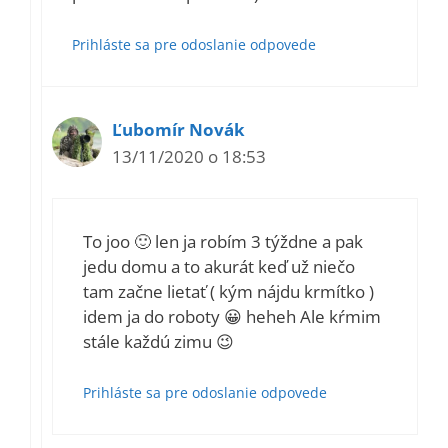
Prihláste sa pre odoslanie odpovede
Ľubomír Novák
13/11/2020 o 18:53
To joo 🙂 len ja robím 3 týždne a pak
jedu domu a to akurát keď už niečo
tam začne lietať ( kým nájdu krmítko )
idem ja do roboty 😀 heheh Ale kŕmim
stále každú zimu 😉
Prihláste sa pre odoslanie odpovede