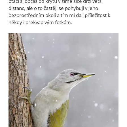
ptáci si občas od krytu v zimě sice drží větší
distanc, ale o to častěji se pohybují v jeho
bezprostředním okolí a tím mi dali příležitost k
někdy i překvapivým fotkám.