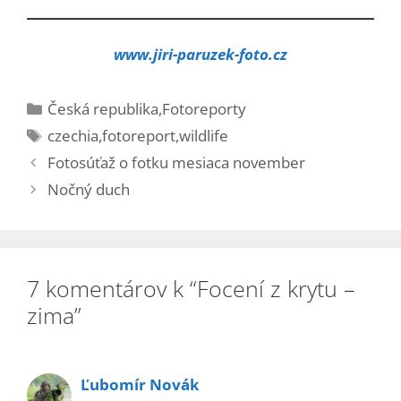
www.jiri-paruzek-foto.cz
Kategórie
Česká republika
,
Fotoreporty
Značky
czechia
,
fotoreport
,
wildlife
Fotosúťaž o fotku mesiaca november
Nočný duch
7 komentárov k “Focení z krytu –
zima”
Ľubomír Novák