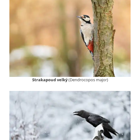
Strakapoud velký
(Dendrocopos major)