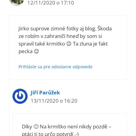
12/11/2020 o 17:10
Jirko suprove zimné fotky aj blog. Škoda
ze robím v zahraničí hneď by som si
spravil také krmitko 😉 Ta zluna je fakt
pecka 😉
Prihláste sa pre odoslanie odpovede
Jiří Parůžek
13/11/2020 o 16:20
Díky 🙂 Na krmítko není nikdy pozdě –
ptáci ti to určo potvrdí .-)