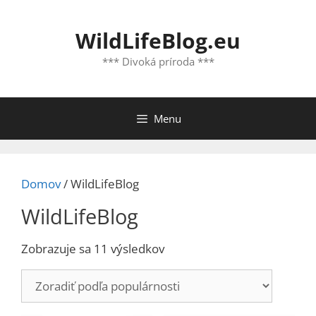
Preskočiť
na
WildLifeBlog.eu
obsah
*** Divoká príroda ***
Menu
Domov
/ WildLifeBlog
WildLifeBlog
Zoradené
Zobrazuje sa 11 výsledkov
podľa
popularity