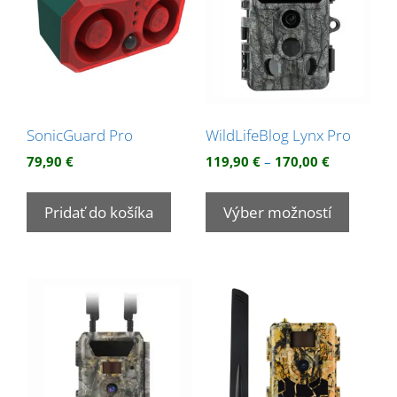
môžete
môžet
vybrať
vybrať
na
na
stránke
stránk
produktu.
produk
SonicGuard Pro
WildLifeBlog Lynx Pro
Price
79,90
€
119,90
€
–
170,00
€
range:
Tento
119,90 €
produk
Pridať do košíka
Výber možností
through
má
170,00 €
viacer
variant
Možnos
si
môžet
vybrať
na