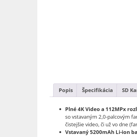
Popis
Špecifikácia
SD Ka
Plné 4K Video a 112MPx rozlí
so vstavaným 2,0-palcovým far
čistejšie video, či už vo dne (f
Vstavaný 5200mAh Li-ion ba