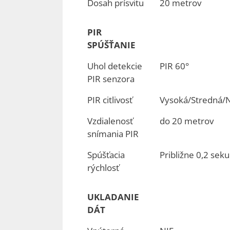
Dosah prísvitu
20 metrov
PIR
SPÚŠŤANIE
Uhol detekcie
PIR 60°
PIR senzora
PIR citlivosť
Vysoká/Stredná/N
Vzdialenosť
do 20 metrov
snímania PIR
Spúšťacia
Približne 0,2 sek
rýchlosť
UKLADANIE
DÁT