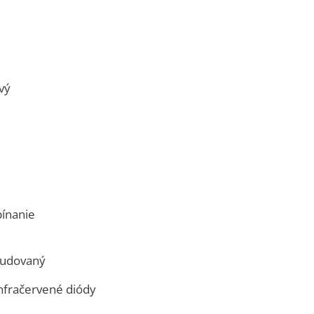
vý
ínanie
budovaný
račervené diódy