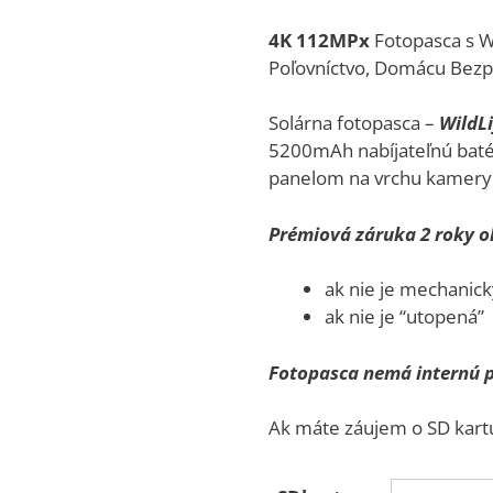
range:
129,0
4K 112MPx
Fotopasca s W
throu
Poľovníctvo, Domácu Bez
159,0
Solárna fotopasca –
WildLi
5200mAh nabíjateľnú baté
panelom na vrchu kamery
Prémiová záruka 2 roky 
ak nie je mechanic
ak nie je “utopená”
Fotopasca nemá internú
Ak máte záujem o SD kartu