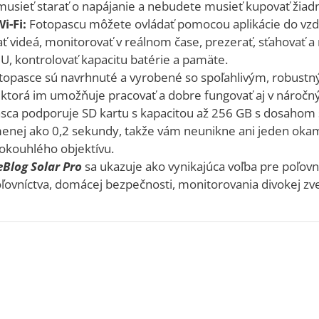
usieť starať o napájanie a nebudete musieť kupovať žiadn
i-Fi:
Fotopascu môžete ovládať pomocou aplikácie do vzdial
ť videá, monitorovať v reálnom čase, prezerať, sťahovať a
, kontrolovať kapacitu batérie a pamäte.
topasce sú navrhnuté a vyrobené so spoľahlivým, robus
 ktorá im umožňuje pracovať a dobre fungovať aj v nároč
sca podporuje SD kartu s kapacitou až 256 GB s dosahom 
 menej ako 0,2 sekundy, takže vám neunikne ani jeden ok
okouhlého objektívu.
eBlog Solar Pro
sa ukazuje ako vynikajúca voľba pre poľov
ľovníctva, domácej bezpečnosti, monitorovania divokej zve