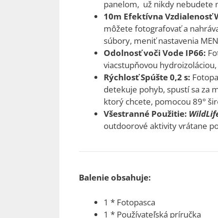
panelom, už nikdy nebudete m
10m Efektívna Vzdialenosť W
môžete fotografovať a nahráva
súbory, meniť nastavenia MENU
Odolnosť voči Vode IP66:
Fo
viacstupňovou hydroizoláciou,
Rýchlosť Spúšte 0,2 s:
Fotopa
detekuje pohyb, spustí sa za
ktorý chcete, pomocou 89° šir
Všestranné Použitie:
WildLif
outdoorové aktivity vrátane po
Balenie obsahuje:
1 * Fotopasca
1 * Používateľská príručka