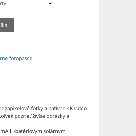
šíka
árne fotopasce
egapixelové fotky a natívne 4K video
ľvek pozrieť živšie obrázky a
mA Li-batériovým solárnym