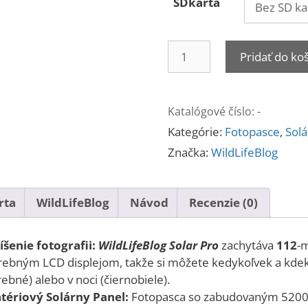
SDkarta
množstvo
Pridať do ko
WildLifeBlog
Solar
Pro
Katalógové číslo:
-
Kategórie:
Fotopasce
,
Sol
Značka:
WildLifeBlog
rta
WildLifeBlog
Návod
Recenzie (0)
šenie fotografii:
WildLifeBlog Solar Pro
zachytáva
112
-m
ebným LCD displejom, takže si môžete kedykoľvek a kdeko
arebné) alebo v noci (čiernobiele).
tériový Solárny Panel:
Fotopasca so zabudovaným 5200