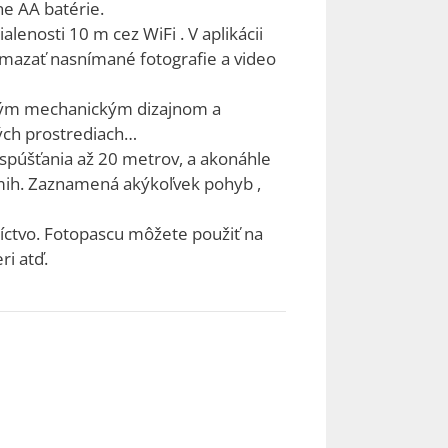
e AA batérie.
enosti 10 m cez WiFi . V aplikácii
 mazať nasnímané fotografie a video
tným mechanickým dizajnom a
ných prostrediach…
spúšťania až 20 metrov, a akonáhle
amih. Zaznamená akýkoľvek pohyb ,
níctvo. Fotopascu môžete použiť na
ri atď.