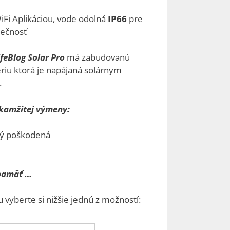
0 €
iFi Aplikáciou, vode odolná
IP66
pre
gh
pečnosť
0 €
feBlog Solar Pro
má zabudovanú
riu ktorá je napájaná solárnym
.
okamžitej výmeny:
ký poškodená
 pamäť …
 vyberte si nižšie jednú z možností: