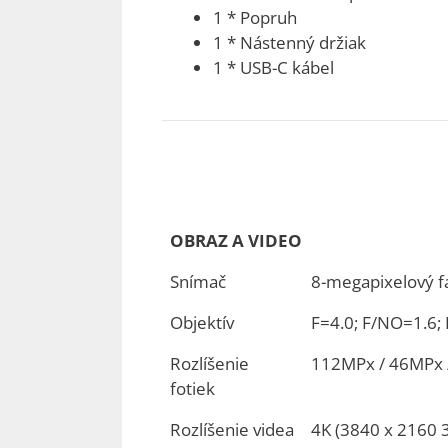
1 * Popruh
1 * Nástenný držiak
1 * USB-C kábel
OBRAZ A VIDEO
Snímač
8-megapixelový 
Objektív
F=4.0; F/NO=1.6; 
Rozlíšenie
112MPx / 46MPx 
fotiek
Rozlíšenie videa
4K (3840 x 2160 3