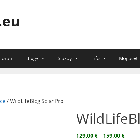
.eu
Forum
Blogy
Služby
Info
Môj účet
sce
/ WildLifeBlog Solar Pro
WildLifeB
Price
129,00
€
–
159,00
€