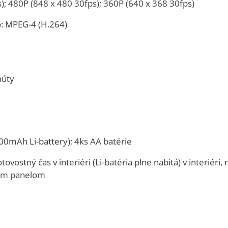
); 480P (848 x 480 30fps); 360P (640 x 368 30fps)
o: MPEG-4 (H.264)
núty
00mAh Li-battery); 4ks AA batérie
vostný čas v interiéri (Li-batéria plne nabitá) v interiéri,
nym panelom