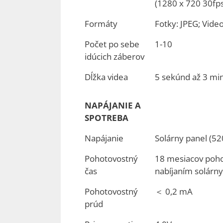
(1280 x 720 30fps
Formáty
Fotky: JPEG; Vide
Počet po sebe
1-10
idúcich záberov
Dĺžka videa
5 sekúnd až 3 mi
NAPÁJANIE A
SPOTREBA
Napájanie
Solárny panel (52
Pohotovostný
18 mesiacov pohoto
čas
nabíjaním solár
Pohotovostný
＜ 0,2 mA
prúd