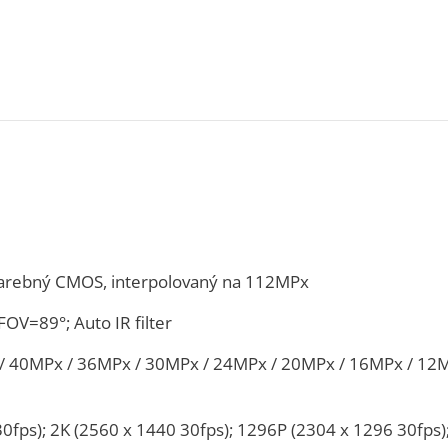
farebný CMOS, interpolovaný na 112MPx
FOV=89°; Auto IR filter
/ 40MPx / 36MPx / 30MPx / 24MPx / 20MPx / 16MPx / 12M
0fps); 2K (2560 x 1440 30fps); 1296P (2304 x 1296 30fps)