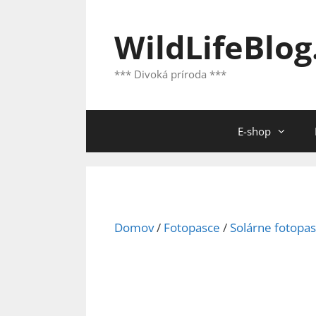
Preskočiť
na
WildLifeBlog
obsah
*** Divoká príroda ***
E-shop
Domov
/
Fotopasce
/
Solárne fotopa