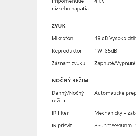
Pripomenutie
4,0V
nízkeho napätia
ZVUK
Mikrofón
48 dB Vysoko citli
Reproduktor
1W, 85dB
Záznam zvuku
Zapnuté/Vypnuté
NOČNÝ REŽIM
Denný/Nočný
Automatické prep
režim
IR filter
Mechanický – za
IR prísvit
850nm&940nm inf