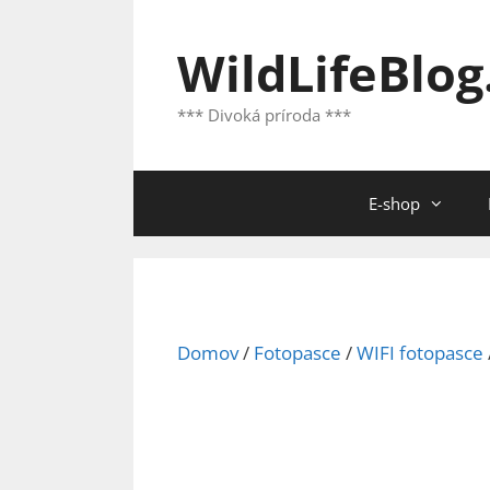
Preskočiť
na
WildLifeBlog
obsah
*** Divoká príroda ***
E-shop
Domov
/
Fotopasce
/
WIFI fotopasce