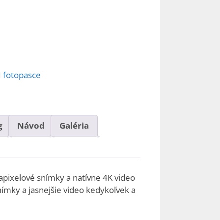
I fotopasce
g
Návod
Galéria
pixelové snímky a natívne 4K video
mky a jasnejšie video kedykoľvek a