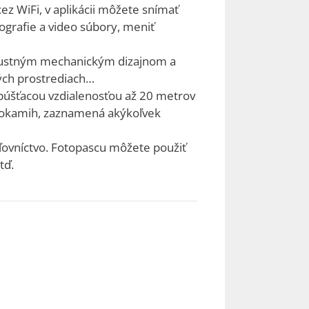
z WiFi, v aplikácii môžete snímať
ografie a video súbory, meniť
obustným mechanickým dizajnom a
ných prostrediach…
púšťacou vzdialenosťou až 20 metrov
n okamih, zaznamená akýkoľvek
ľovníctvo. Fotopascu môžete použiť
tď.