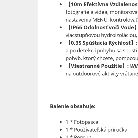
【10m Efektívna Vzdialenos
fotografie a videá, monitorova
nastavenia MENU, kontrolovať 
【IP66 Odolnosť voči Vode】
viacstupňovou hydroizoláciou,
【0,3S Spúšťacia Rýchlosť】:
a po detekcii pohybu sa spus
pohyb, ktorý chcete, pomocou 
【Všestranné Použitie】:
Wil
na outdoorové aktivity vrátane
Balenie obsahuje:
1 * Fotopasca
1 * Používateľská príručka
1 * Popruh