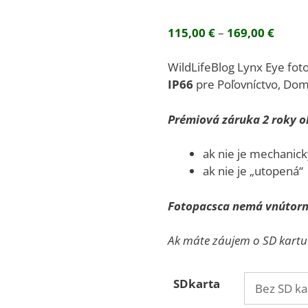
Hodnotenie
1
5.00
z 5 na
Price
115,00
€
–
169,00
€
základe
zákazníckej
range:
recenzie
115,0
WildLifeBlog Lynx Eye foto
throu
IP66
pre Poľovníctvo, Do
169,0
Prémiová záruka 2 roky 
ak nie je mechanic
ak nie je „utopená“
Fotopacsca nemá vnútor
Ak máte záujem o SD kartu v
SDkarta