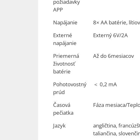
požiadavky
APP
Napájanie
8× AA batérie, líti
Externé
Externý 6V/2A
napájanie
Priemerná
Až do 6mesiacov
životnosť
batérie
Pohotovostný
＜ 0,2 mA
prúd
Časová
Fáza mesiaca/Tepl
pečiatka
Jazyk
angličtina, francúzš
taliančina, slovenči