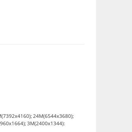
M(7392x4160); 24M(6544x3680);
960x1664); 3M(2400x1344):