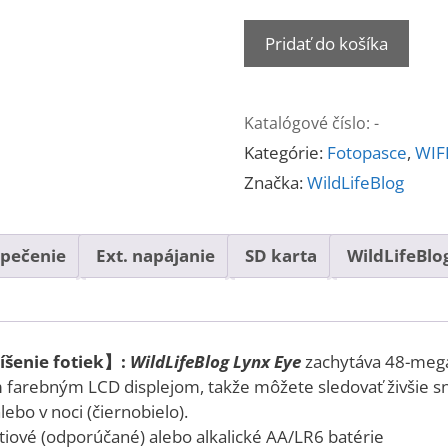
množstvo
Pridať do košíka
WildLifeBlog
Lynx
Eye
Katalógové číslo:
-
Kategórie:
Fotopasce
,
WIF
Značka:
WildLifeBlog
pečenie
Ext. napájanie
SD karta
WildLifeBlo
íšenie fotiek】:
WildLifeBlog Lynx Eye
zachytáva 48-mega
farebným LCD displejom, takže môžete sledovať živšie sní
ebo v noci (čiernobielo).
ítiové (odporúčané) alebo alkalické AA/LR6 batérie