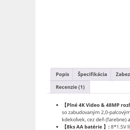
Popis
Špecifikácia
Zabez
Recenzie (1)
【Plné 4K Video & 48MP rozl
so zabudovaným 2,0-palcovým 
kdekoľvek, cez deň (farebne) al
【8ks AA batérie 】:
8*1.5V l