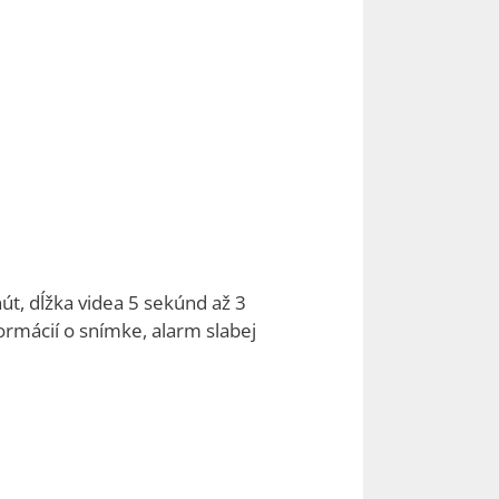
út, dĺžka videa 5 sekúnd až 3
ormácií o snímke, alarm slabej