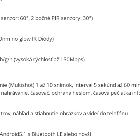
 senzor: 60°, 2 bočné PIR senzory: 30°)
0nm no-glow IR Diódy)
/g/n (vysoká rýchlosť až 150Mbps)
e (Multishot) 1 až 10 snímok, interval 5 sekúnd až 60 min
 nahrávanie, časovač, ochrana heslom, časová pečiatka inf
ov, náhľad a stiahnutie obrázkov a videí do telefónu.
 Android5.1 s Bluetooth LE alebo novší