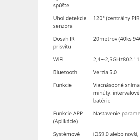
spúšte
Uhol detekcie
120° (centrálny PIR
senzora
Dosah IR
20metrov (40ks 94
prisvítu
WiFi
2,4∼2,5GHz802.11b
Bluetooth
Verzia 5.0
Funkcie
Viacnásobné snímani
minúty, intervalové
batérie
Funkcie APP
Nastavenie parametr
(Aplikácie)
Systémové
iOS9.0 alebo novší,