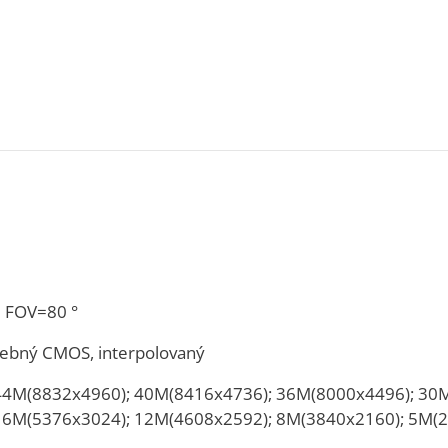
 FOV=80 °
rebný CMOS, interpolovaný
44M(8832x4960); 40M(8416x4736); 36M(8000x4496); 30
16M(5376x3024); 12M(4608x2592); 8M(3840x2160); 5M(2