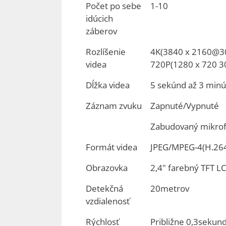
Počet po sebe
1-10
idúcich
záberov
Rozlíšenie
4K(3840 x 2160@30
videa
720P(1280 x 720 30
Dĺžka videa
5 sekúnd až 3 minú
Záznam zvuku
Zapnuté/Vypnuté
Zabudovaný mikrof
Formát videa
JPEG/MPEG-4(H.26
Obrazovka
2,4" farebný TFT L
Detekčná
20metrov
vzdialenosť
Rýchlosť
Približne 0,3sekun