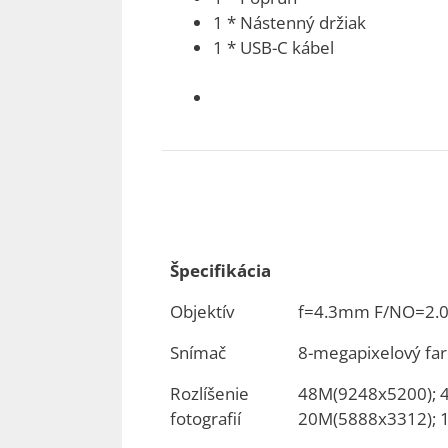
1 * Nástenný držiak
1 * USB-C kábel
Špecifikácia
Objektív
f=4.3mm F/NO=2.0
Snímač
8-megapixelový fa
Rozlíšenie
48M(9248x5200); 
fotografií
20M(5888x3312); 