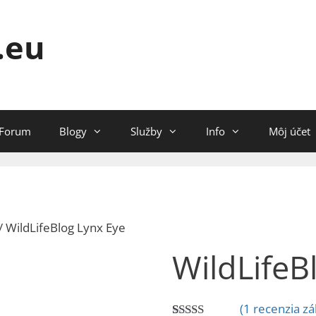
.eu
Forum
Blogy
Služby
Info
Môj účet
/ WildLifeBlog Lynx Eye
WildLifeB
(
1
recenzia zá