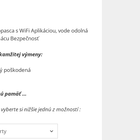
0 €
pasca s WiFi Aplikáciou, vode odolná
gh
mácu Bezpečnosť
0 €
okamžitej výmeny:
ký poškodená
nú pamäť …
yberte si nižšie jednú z možností :