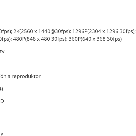
fps); 2K(2560 x 1440@30fps): 1296P(2304 x 1296 30fps);
fps); 480P(848 x 480 30fps): 360P(640 x 368 30fps)
ty
ón a reproduktor
4)
CD
dy