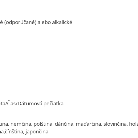
ové (odporúčané) alebo alkalické
ota/Čas/Dátumová pečiatka
tina, nemčina, poľština, dánčina, maďarčina, slovinčina, hol
na,čínština, japončina