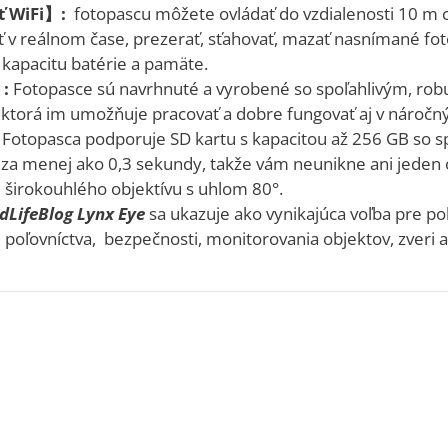
ť WiFi】:
fotopascu môžete ovládať do vzdialenosti 10 m ce
ť v reálnom čase, prezerať, sťahovať, mazať nasnímané fot
kapacitu batérie a pamäte.
:
Fotopasce sú navrhnuté a vyrobené so spoľahlivým, r
 ktorá im umožňuje pracovať a dobre fungovať aj v nároč
Fotopasca podporuje SD kartu s kapacitou až 256 GB so s
tí za menej ako 0,3 sekundy, takže vám neunikne ani jede
širokouhlého objektívu s uhlom 80°.
dLifeBlog Lynx Eye
sa ukazuje ako vynikajúca voľba pre po
 poľovníctva, bezpečnosti, monitorovania objektov, zveri a