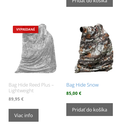
Pridať do košíka
Bag Hide Reed Plus –
Bag Hide Snow
Lightweight
85,00
€
89,95
€
Pridať do košíka
Viac info