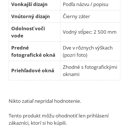
Vonkajší dizajn
Podľa názvu / popisu
Vnútorný dizajn
Čierny záter
Odolnosť voči
Vodný stĺpec: 2 500 mm
vode
Predné
Dve v rôznych výškach
fotografické okná
(pozri foto)
Zhodné s fotografickými
Priehľadové okná
oknami
Nikto zatiaľ nepridal hodnotenie.
Tento produkt môžu ohodnotiť len prihlásení
zákazníci, ktorí si ho kúpili.