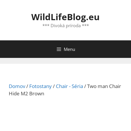
Preskočiť
na
WildLifeBlog.eu
obsah
*** Divoká príroda ***
Menu
Domov
/
Fotostany
/
Chair - Séria
/ Two man Chair
Hide M2 Brown