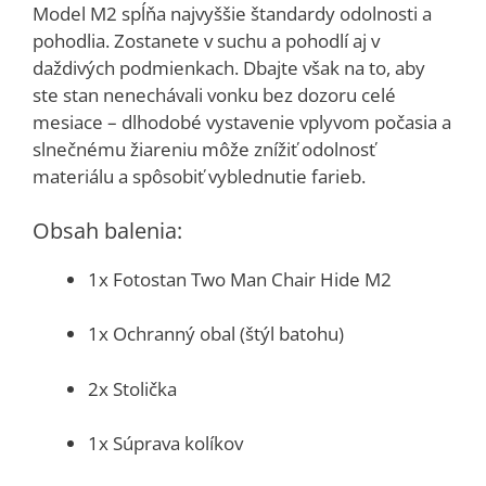
Model M2 spĺňa najvyššie štandardy odolnosti a
pohodlia. Zostanete v suchu a pohodlí aj v
daždivých podmienkach. Dbajte však na to, aby
ste stan nenechávali vonku bez dozoru celé
mesiace – dlhodobé vystavenie vplyvom počasia a
slnečnému žiareniu môže znížiť odolnosť
materiálu a spôsobiť vyblednutie farieb.
Obsah balenia:
1x Fotostan Two Man Chair Hide M2
1x Ochranný obal (štýl batohu)
2x Stolička
1x Súprava kolíkov