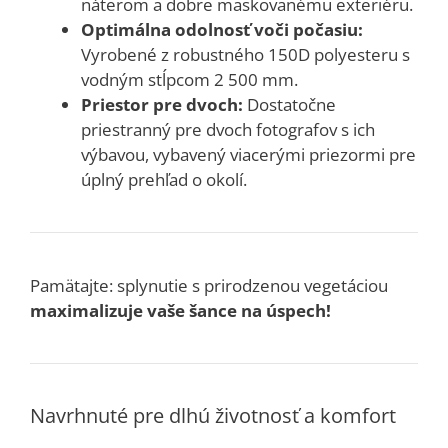
náterom a dobre maskovanému exteriéru.
Optimálna odolnosť voči počasiu:
Vyrobené z robustného 150D polyesteru s
vodným stĺpcom 2 500 mm.
Priestor pre dvoch:
Dostatočne
priestranný pre dvoch fotografov s ich
výbavou, vybavený viacerými priezormi pre
úplný prehľad o okolí.
Pamätajte: splynutie s prirodzenou vegetáciou
maximalizuje vaše šance na úspech!
Navrhnuté pre dlhú životnosť a komfort