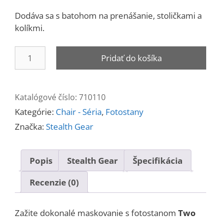
Dodáva sa s batohom na prenášanie, stoličkami a
kolíkmi.
množstvo
Pridať do košíka
Two
man
Chair
Katalógové číslo:
710110
Hide
Kategórie:
Chair - Séria
,
Fotostany
M2
Brown
Značka:
Stealth Gear
Popis
Stealth Gear
Špecifikácia
Recenzie (0)
Zažite dokonalé maskovanie s fotostanom
Two