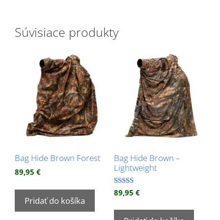
Súvisiace produkty
Bag Hide Brown Forest
Bag Hide Brown –
Lightweight
89,95
€
Hodnotenie
89,95
€
5.00
Pridať do košíka
z 5