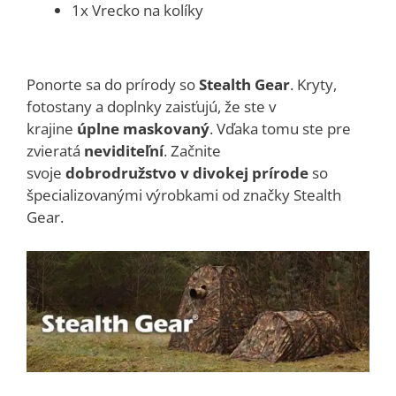
1x Vrecko na kolíky
Ponorte sa do prírody so
Stealth Gear
. Kryty,
fotostany a doplnky zaisťujú, že ste v
krajine
úplne maskovaný
. Vďaka tomu ste pre
zvieratá
neviditeľní
. Začnite
svoje
dobrodružstvo v divokej prírode
so
špecializovanými výrobkami od značky Stealth
Gear.