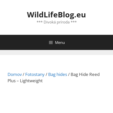
Preskočiť
na
WildLifeBlog.eu
obsah
*** Divoká príroda ***
Menu
Domov
/
Fotostany
/
Bag hides
/ Bag Hide Reed
Plus – Lightweight