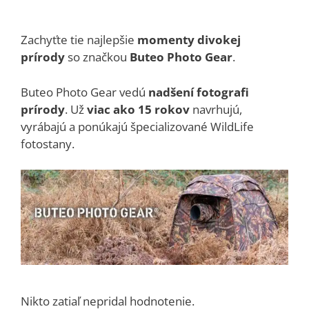
Zachyťte tie najlepšie
momenty divokej
prírody
so značkou
Buteo Photo Gear
.
Buteo Photo Gear vedú
nadšení fotografi
prírody
. Už
viac ako 15 rokov
navrhujú,
vyrábajú a ponúkajú špecializované WildLife
fotostany.
Nikto zatiaľ nepridal hodnotenie.