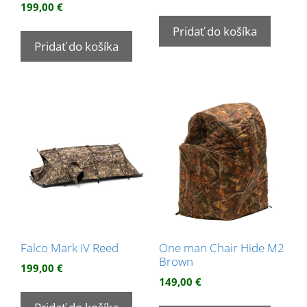
Hodnotenie
199,00
€
5.00
z 5
Pridať do košíka
Pridať do košíka
Falco Mark IV Reed
One man Chair Hide M2
Brown
199,00
€
149,00
€