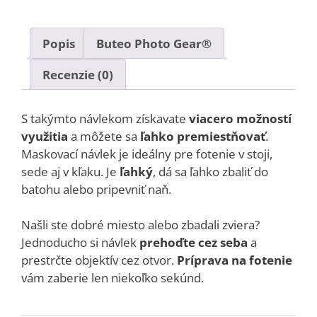
Popis
Buteo Photo Gear®
Recenzie (0)
S takýmto návlekom získavate
viacero možností
využitia
a môžete sa
ľahko premiestňovať
.
Maskovací návlek je ideálny pre fotenie v stoji,
sede aj v kľaku. Je
ľahký
, dá sa ľahko zbaliť do
batohu alebo pripevniť naň.
Našli ste dobré miesto alebo zbadali zviera?
Jednoducho si návlek
prehoďte cez seba
a
prestrčte objektív cez otvor.
Príprava na fotenie
vám zaberie len niekoľko sekúnd.