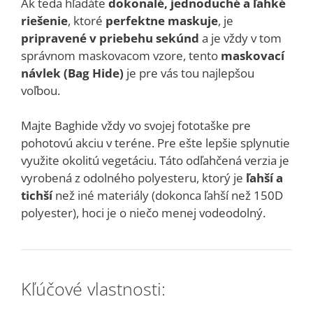
Ak teda hľadáte
dokonalé, jednoduché a ľahké
riešenie
, ktoré
perfektne maskuje
, je
pripravené v priebehu sekúnd
a je vždy v tom
správnom maskovacom vzore, tento
maskovací
návlek (Bag Hide)
je pre vás tou najlepšou
voľbou.
Majte Baghide vždy vo svojej fototaške pre
pohotovú akciu v teréne. Pre ešte lepšie splynutie
využite okolitú vegetáciu.
Táto odľahčená verzia je
vyrobená z odolného polyesteru, ktorý je
ľahší a
tichší
než iné materiály (dokonca ľahší než 150D
polyester), hoci je o niečo menej vodeodolný.
Kľúčové vlastnosti: