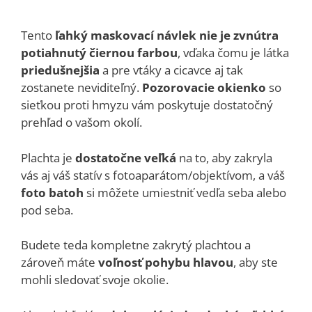
Tento
ľahký maskovací návlek nie je zvnútra
potiahnutý čiernou farbou
, vďaka čomu je látka
priedušnejšia
a pre vtáky a cicavce aj tak
zostanete neviditeľný.
Pozorovacie okienko
so
sieťkou proti hmyzu vám poskytuje dostatočný
prehľad o vašom okolí.
Plachta je
dostatočne veľká
na to, aby zakryla
vás aj váš statív s fotoaparátom/objektívom, a váš
foto batoh
si môžete umiestniť vedľa seba alebo
pod seba.
Budete teda kompletne zakrytý plachtou a
zároveň máte
voľnosť pohybu hlavou
, aby ste
mohli sledovať svoje okolie.