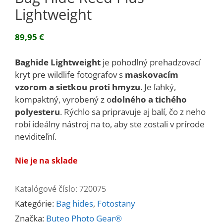
Lightweight
89,95
€
Baghide Lightweight
je pohodlný prehadzovací
kryt pre wildlife fotografov s
maskovacím
vzorom a sieťkou proti hmyzu
.
Je ľahký,
kompaktný, vyrobený z o
dolného a tichého
polyesteru
.
Rýchlo sa pripravuje aj balí, čo z neho
robí ideálny nástroj na to, aby ste zostali v prírode
neviditeľní.
Nie je na sklade
Katalógové číslo:
720075
Kategórie:
Bag hides
,
Fotostany
Značka:
Buteo Photo Gear®