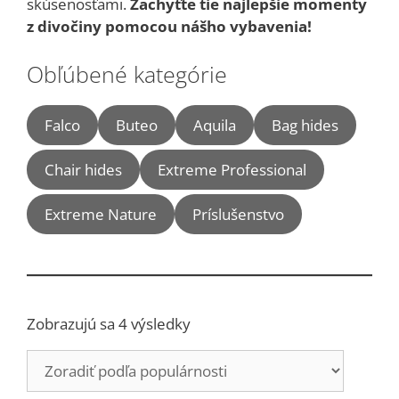
skúsenosťami.
Zachyťte tie najlepšie momenty
z divočiny pomocou nášho vybavenia!
Obľúbené kategórie
Falco
Buteo
Aquila
Bag hides
Chair hides
Extreme Professional
Extreme Nature
Príslušenstvo
Zoradené
Zobrazujú sa 4 výsledky
podľa
popularity