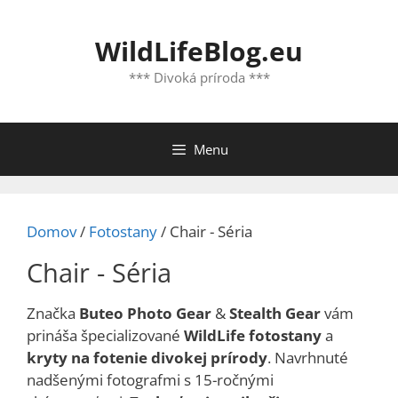
Preskočiť
na
WildLifeBlog.eu
obsah
*** Divoká príroda ***
Menu
Domov
/
Fotostany
/ Chair - Séria
Chair - Séria
Značka
Buteo Photo Gear
&
Stealth Gear
vám
prináša špecializované
WildLife fotostany
a
kryty na fotenie divokej prírody
. Navrhnuté
nadšenými fotografmi s 15-ročnými