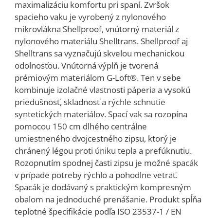
maximalizáciu komfortu pri spaní. Zvršok
spacieho vaku je vyrobený z nylonového
mikrovlákna Shellproof, vnútorný materiál z
nylonového materiálu Shelltrans. Shellproof aj
Shelltrans sa vyznačujú skvelou mechanickou
odolnosťou. Vnútorná výplň je tvorená
prémiovým materiálom G-Loft®. Ten v sebe
kombinuje izolačné vlastnosti páperia a vysokú
priedušnosť, skladnosť a rýchle schnutie
syntetických materiálov. Spací vak sa rozopína
pomocou 150 cm dlhého centrálne
umiestneného dvojcestného zipsu, ktorý je
chránený légou proti úniku tepla a prefúknutiu.
Rozopnutím spodnej časti zipsu je možné spacák
v prípade potreby rýchlo a pohodlne vetrať.
Spacák je dodávaný s praktickým kompresným
obalom na jednoduché prenášanie. Produkt spĺňa
teplotné špecifikácie podľa ISO 23537-1 / EN