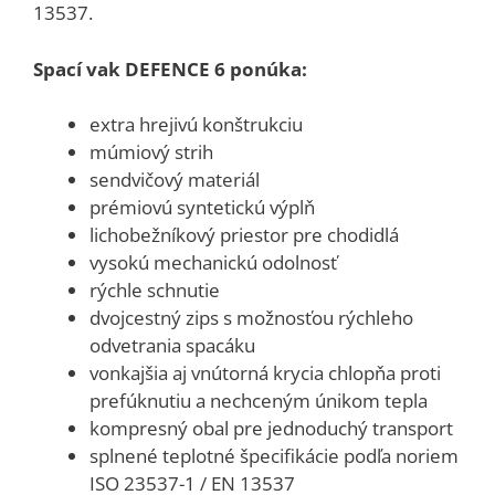
13537.
Spací vak DEFENCE 6 ponúka:
extra hrejivú konštrukciu
múmiový strih
sendvičový materiál
prémiovú syntetickú výplň
lichobežníkový priestor pre chodidlá
vysokú mechanickú odolnosť
rýchle schnutie
dvojcestný zips s možnosťou rýchleho
odvetrania spacáku
vonkajšia aj vnútorná krycia chlopňa proti
prefúknutiu a nechceným únikom tepla
kompresný obal pre jednoduchý transport
splnené teplotné špecifikácie podľa noriem
ISO 23537-1 / EN 13537