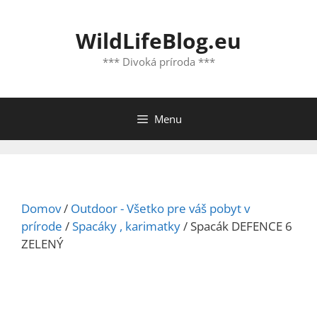
Preskočiť
na
WildLifeBlog.eu
obsah
*** Divoká príroda ***
Menu
Domov
/
Outdoor - Všetko pre váš pobyt v
prírode
/
Spacáky , karimatky
/ Spacák DEFENCE 6
ZELENÝ