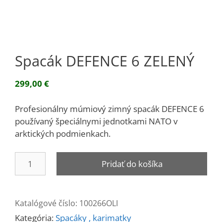
Spacák DEFENCE 6 ZELENÝ
299,00
€
Profesionálny múmiový zimný spacák DEFENCE 6
používaný špeciálnymi jednotkami NATO v
arktických podmienkach.
množstvo
Pridať do košíka
Spacák
DEFENCE
6
Katalógové číslo:
100266OLI
ZELENÝ
Kategória:
Spacáky , karimatky