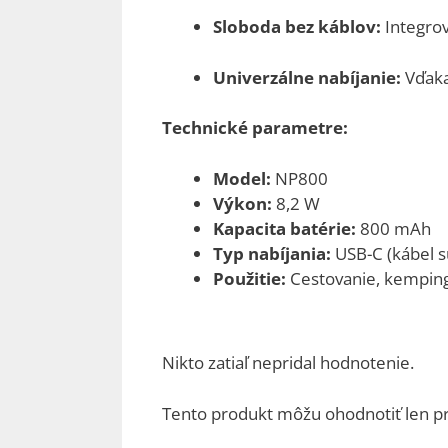
Sloboda bez káblov:
Integro
Univerzálne nabíjanie:
Vďaka
Technické parametre:
Model:
NP800
Výkon:
8,2 W
Kapacita batérie:
800 mAh
Typ nabíjania:
USB-C (kábel s
Použitie:
Cestovanie, kemping
Nikto zatiaľ nepridal hodnotenie.
Tento produkt môžu ohodnotiť len prihl