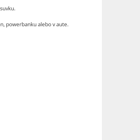
ásuvku.
ón, powerbanku alebo v aute.