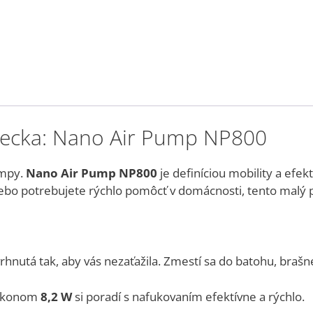
recka: Nano Air Pump NP800
umpy.
Nano Air Pump NP800
je definíciou mobility a efekti
alebo potrebujete rýchlo pomôcť v domácnosti, tento malý
hnutá tak, aby vás nezaťažila. Zmestí sa do batohu, brašne
výkonom
8,2 W
si poradí s nafukovaním efektívne a rýchlo.