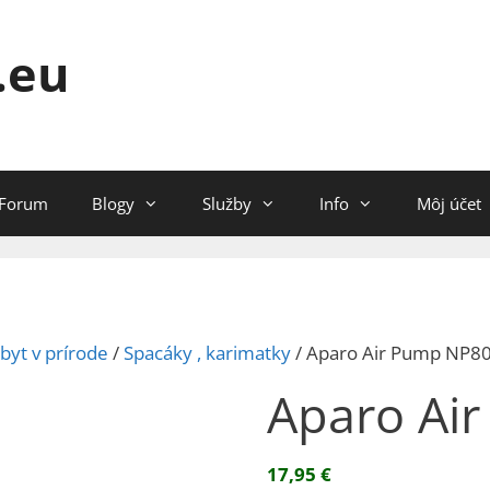
.eu
Forum
Blogy
Služby
Info
Môj účet
byt v prírode
/
Spacáky , karimatky
/ Aparo Air Pump NP8
Aparo Ai
17,95
€