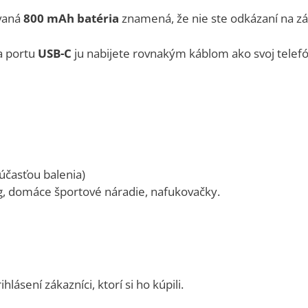
vaná
800 mAh batéria
znamená, že nie ste odkázaní na z
 portu
USB-C
ju nabijete rovnakým káblom ako svoj telef
účasťou balenia)
, domáce športové náradie, nafukovačky.
ásení zákazníci, ktorí si ho kúpili.