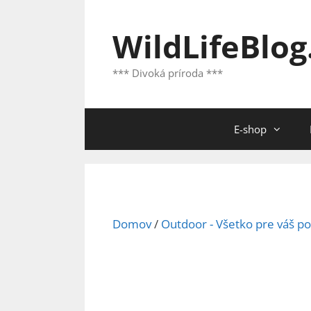
Preskočiť
na
WildLifeBlog
obsah
*** Divoká príroda ***
E-shop
Domov
/
Outdoor - Všetko pre váš po