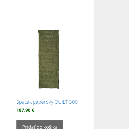
Spacák páperový QUILT 300
187,90
€
Pridať do košíka