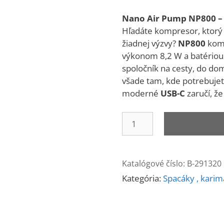
Nano Air Pump NP800 –
Hľadáte kompresor, ktorý 
žiadnej výzvy?
NP800
komb
výkonom 8,2 W a batériou
spoločník na cesty, do do
všade tam, kde potrebujet
moderné
USB-C
zaručí, že
množstvo
Aparo
Air
Pump
Katalógové číslo:
B-291320
NP800
Kategória:
Spacáky , karim