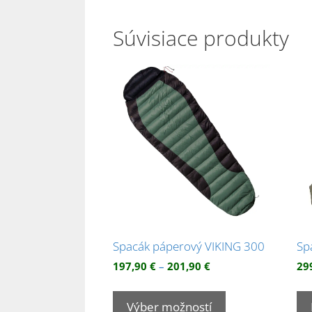
Súvisiace produkty
Spacák páperový VIKING 300
Sp
Price
197,90
€
–
201,90
€
29
range:
Tento
197,90 €
produkt
Výber možností
through