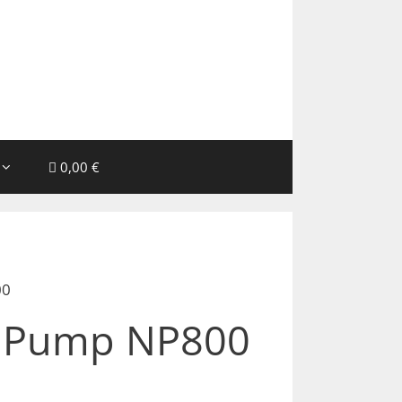
0,00 €
00
r Pump NP800