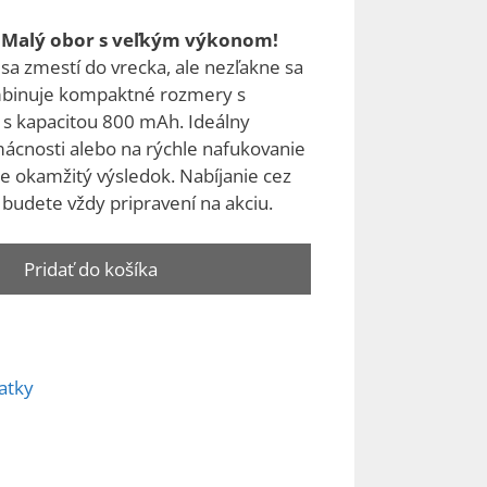
 Malý obor s veľkým výkonom!
sa zmestí do vrecka, ale nezľakne sa
inuje kompaktné rozmery s
 s kapacitou 800 mAh.
Ideálny
mácnosti alebo na rýchle nafukovanie
e okamžitý výsledok. Nabíjanie cez
 budete vždy pripravení na akciu.
Pridať do košíka
atky