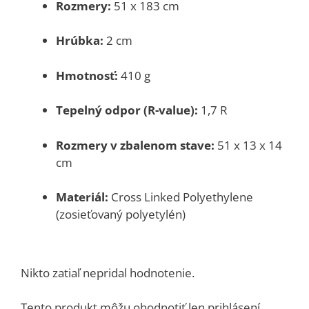
Rozmery:
51 x 183 cm
Hrúbka:
2 cm
Hmotnosť:
410 g
Tepelný odpor (R-value):
1,7 R
Rozmery v zbalenom stave:
51 x 13 x 14
cm
Materiál:
Cross Linked Polyethylene
(zosieťovaný polyetylén)
Nikto zatiaľ nepridal hodnotenie.
Tento produkt môžu ohodnotiť len prihlásení