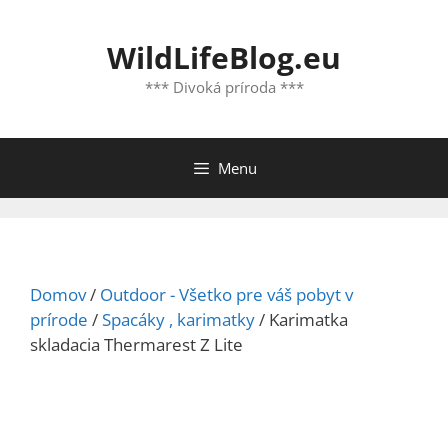
Preskočiť
na
WildLifeBlog.eu
obsah
*** Divoká príroda ***
Menu
Domov
/
Outdoor - Všetko pre váš pobyt v
prírode
/
Spacáky , karimatky
/ Karimatka
skladacia Thermarest Z Lite