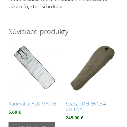
zákazníci, ktorí si ho kúpili.
Súvisiace produkty
Karimatka ALU MATTE
Spacák DEFENCE 4
ZELENÝ
5,60
€
245,00
€
Tento