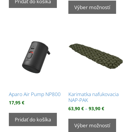
Pridať do košíka
produk
Výber možností
má
viacer
variant
Možnos
si
môžet
vybrať
na
stránk
produk
Aparo Air Pump NP800
Karimatka nafukovacia
NAP-PAK
17,95
€
Price
63,90
€
–
93,90
€
range:
Tento
Pridať do košíka
63,90 €
produk
Výber možností
through
má