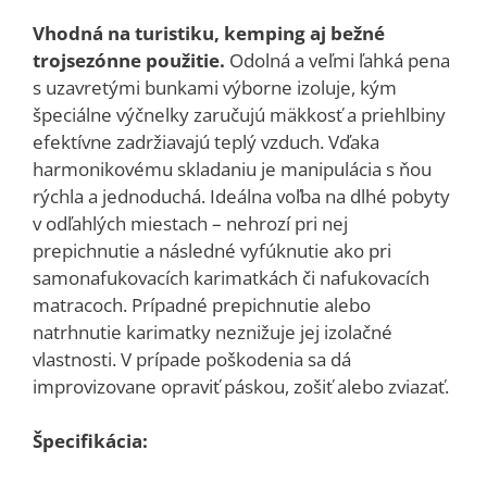
Vhodná na turistiku, kemping aj bežné
trojsezónne použitie.
Odolná a veľmi ľahká pena
s uzavretými bunkami výborne izoluje, kým
špeciálne výčnelky zaručujú mäkkosť a priehlbiny
efektívne zadržiavajú teplý vzduch. Vďaka
harmonikovému skladaniu je manipulácia s ňou
rýchla a jednoduchá. Ideálna voľba na dlhé pobyty
v odľahlých miestach – nehrozí pri nej
prepichnutie a následné vyfúknutie ako pri
samonafukovacích karimatkách či nafukovacích
matracoch. Prípadné prepichnutie alebo
natrhnutie karimatky neznižuje jej izolačné
vlastnosti. V prípade poškodenia sa dá
improvizovane opraviť páskou, zošiť alebo zviazať.
Špecifikácia: