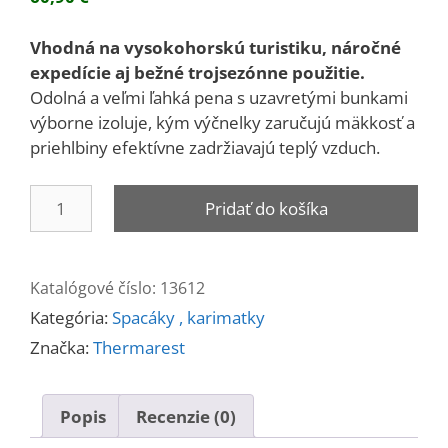
Vhodná na vysokohorskú turistiku, náročné
expedície aj bežné trojsezónne použitie.
Odolná a veľmi ľahká pena s uzavretými bunkami
výborne izoluje, kým výčnelky zaručujú mäkkosť a
priehlbiny efektívne zadržiavajú teplý vzduch.
množstvo
Pridať do košíka
Karimatka
skladacia
Thermarest
Katalógové číslo:
13612
Z
Kategória:
Spacáky , karimatky
Lite
Značka:
Thermarest
Popis
Recenzie (0)