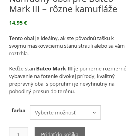
Mark III – rôzne kamufláže
14,95
€
Tento obal je ideálny, ak ste pôvodnú tašku k
svojmu maskovaciemu stanu stratili alebo sa vám
roztrhla.
Keďže stan
Buteo Mark III
je pomerne rozmerné
vybavenie na fotenie divokej prírody, kvalitný
prepravný obal s popruhmi je nevyhnutný na
pohodlný presun do terénu.
farba
množstvo
Pridať do košíka