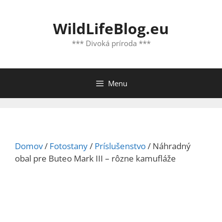
Preskočiť
na
WildLifeBlog.eu
obsah
*** Divoká príroda ***
Menu
Domov
/
Fotostany
/
Príslušenstvo
/ Náhradný
obal pre Buteo Mark III – rôzne kamufláže