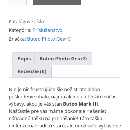
Náhradný
obal
pre
Katalógové číslo:
-
Buteo
Kategória:
Príslušenstvo
Mark
III
Značka:
Buteo Photo Gear®
-
rôzne
Popis
Buteo Photo Gear®
kamufláže
Recenzie (0)
Nie je nič frustrujúcejšie než strata alebo
poškodenie obalu, najmä ak ide o dôležitú súčasť
výbavy, akou je váš stan
Buteo Mark III
.
Našťastie pre vás máme dokonalé riešenie:
náhradnú tašku na prenášanie! Táto taška
nielenže nahradí tú starú, ale udrží vaše vybavenie