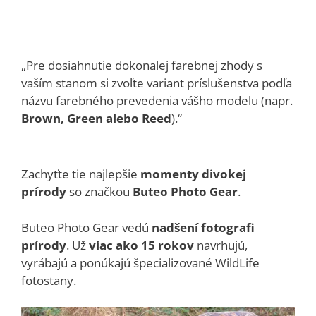
„Pre dosiahnutie dokonalej farebnej zhody s
vaším stanom si zvoľte variant príslušenstva podľa
názvu farebného prevedenia vášho modelu (napr.
Brown, Green alebo Reed
).“
Zachyťte tie najlepšie
momenty divokej
prírody
so značkou
Buteo Photo Gear
.
Buteo Photo Gear vedú
nadšení fotografi
prírody
. Už
viac ako 15 rokov
navrhujú,
vyrábajú a ponúkajú špecializované WildLife
fotostany.