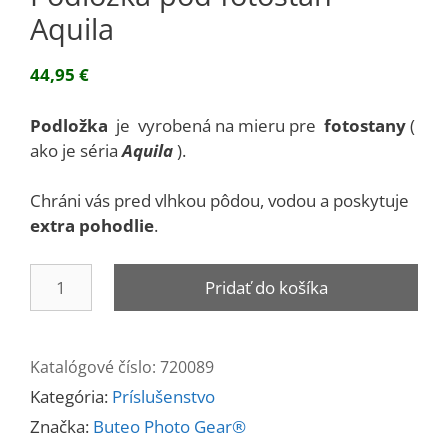
Aquila
44,95
€
Podložka
je vyrobená na mieru pre
fotostany
(
ako je séria
Aquila
).
Chráni vás pred vlhkou pôdou, vodou a poskytuje
extra pohodlie
.
množstvo
Pridať do košíka
Podložka
pod
fotostan
Katalógové číslo:
720089
Aquila
Kategória:
Príslušenstvo
Značka:
Buteo Photo Gear®