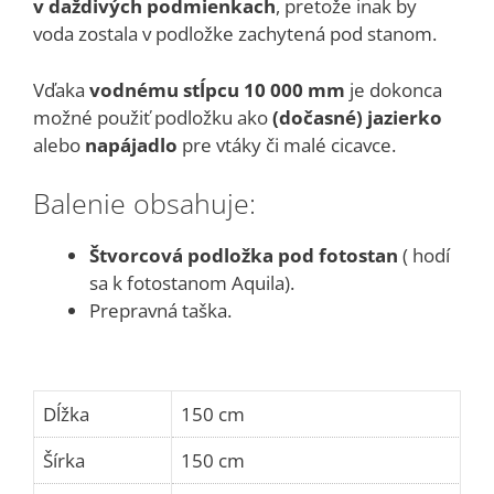
v daždivých podmienkach
, pretože inak by
voda zostala v podložke zachytená pod stanom.
Vďaka
vodnému stĺpcu 10 000 mm
je dokonca
možné použiť podložku ako
(dočasné) jazierko
alebo
napájadlo
pre vtáky či malé cicavce.
Balenie obsahuje:
Štvorcová podložka pod fotostan
( hodí
sa k fotostanom Aquila).
Prepravná taška.
Dĺžka
150 cm
Šírka
150 cm