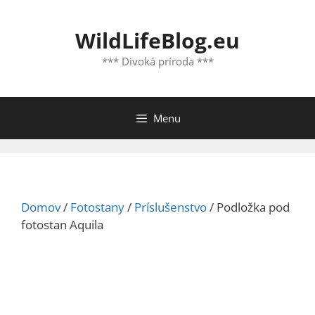
Preskočiť
na
WildLifeBlog.eu
obsah
*** Divoká príroda ***
Menu
Domov
/
Fotostany
/
Príslušenstvo
/ Podložka pod
fotostan Aquila