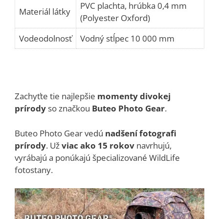
PVC plachta, hrúbka 0,4 mm
Materiál látky
(Polyester Oxford)
Vodeodolnosť
Vodný stĺpec 10 000 mm
Zachyťte tie najlepšie
momenty divokej
prírody
so značkou
Buteo Photo Gear
.
Buteo Photo Gear vedú
nadšení fotografi
prírody
. Už
viac ako 15 rokov
navrhujú,
vyrábajú a ponúkajú špecializované WildLife
fotostany.