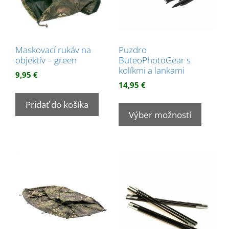
Maskovací rukáv na
Puzdro
objektív – green
ButeoPhotoGear s
kolíkmi a lankami
9,95
€
14,95
€
Tento
Pridať do košíka
produk
Výber možností
má
viacer
variant
Možnos
si
môžet
vybrať
na
stránk