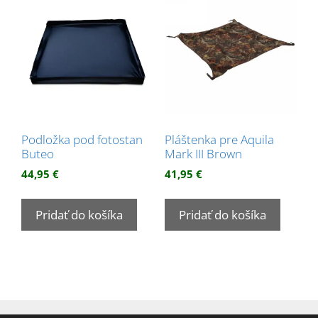
Podložka pod fotostan
Pláštenka pre Aquila
Buteo
Mark III Brown
44,95
€
41,95
€
Pridať do košíka
Pridať do košíka