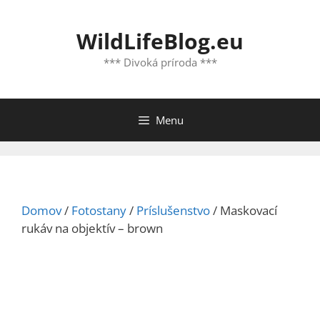
Preskočiť
na
WildLifeBlog.eu
obsah
*** Divoká príroda ***
Menu
Domov
/
Fotostany
/
Príslušenstvo
/ Maskovací
rukáv na objektív – brown