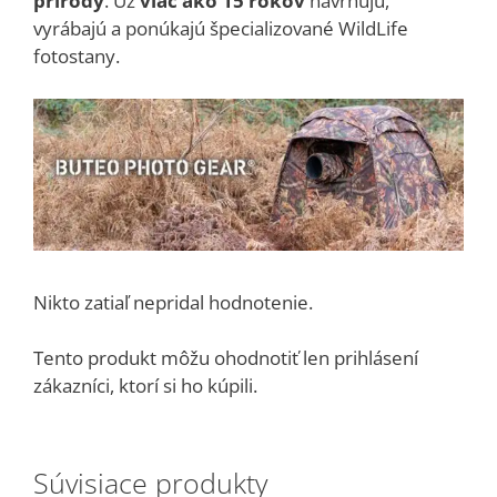
prírody
. Už
viac ako 15 rokov
navrhujú,
vyrábajú a ponúkajú špecializované WildLife
fotostany.
Nikto zatiaľ nepridal hodnotenie.
Tento produkt môžu ohodnotiť len prihlásení
zákazníci, ktorí si ho kúpili.
Súvisiace produkty