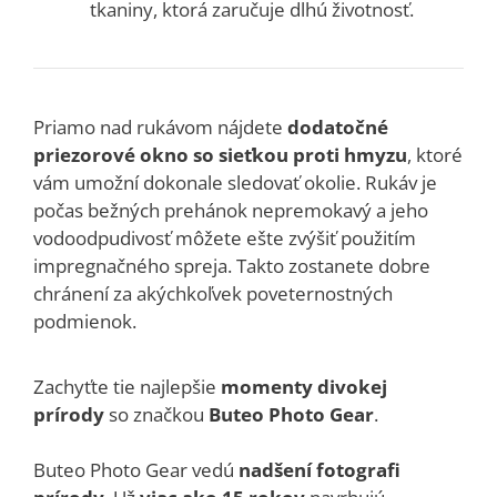
tkaniny, ktorá zaručuje dlhú životnosť.
Priamo nad rukávom nájdete
dodatočné
priezorové okno so sieťkou proti hmyzu
, ktoré
vám umožní dokonale sledovať okolie. Rukáv je
počas bežných prehánok nepremokavý a jeho
vodoodpudivosť môžete ešte zvýšiť použitím
impregnačného spreja. Takto zostanete dobre
chránení za akýchkoľvek poveternostných
podmienok.
Zachyťte tie najlepšie
momenty divokej
prírody
so značkou
Buteo Photo Gear
.
Buteo Photo Gear vedú
nadšení fotografi