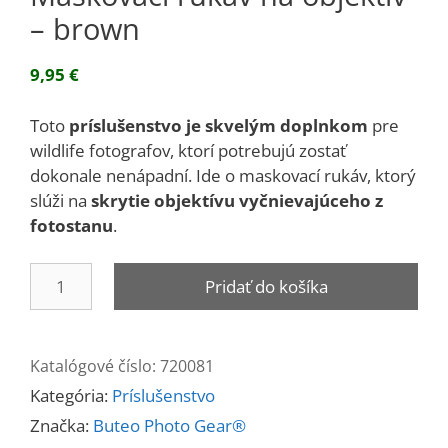
– brown
9,95
€
Toto
príslušenstvo je skvelým doplnkom
pre
wildlife fotografov, ktorí potrebujú zostať
dokonale nenápadní. Ide o maskovací rukáv, ktorý
slúži na
skrytie objektívu vyčnievajúceho z
fotostanu
.
množstvo
Pridať do košíka
Maskovací
rukáv
na
Katalógové číslo:
720081
objektív
Kategória:
Príslušenstvo
-
brown
Značka:
Buteo Photo Gear®