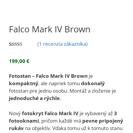
Falco Mark IV Brown
(
1
recenzia zákazníka)
Hodnotenie
1
5.00
z 5 na
199,00
€
základe
zákazníckej
recenzie
Fotostan – Falco Mark IV Brown
je
kompaktný
, ale napriek tomu
dokonalý
fotostan pre jednu osobu.
Montáž a zloženie je
jednoduché a rýchle
.
Nový
fotokryt Falco Mark IV
je vybavený až
3
fotooknami
, pričom každé má
pevne pripojený
rukáv
na objektív.
Vďaka tomu už k tomuto stanu