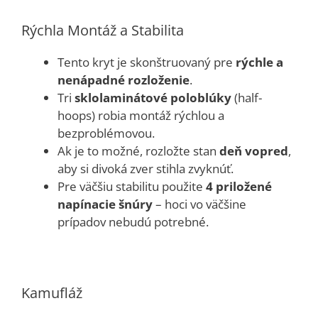
Rýchla Montáž a Stabilita
Tento kryt je skonštruovaný pre
rýchle a
nenápadné rozloženie
.
Tri
sklolaminátové poloblúky
(half-
hoops) robia montáž rýchlou a
bezproblémovou.
Ak je to možné, rozložte stan
deň vopred
,
aby si divoká zver stihla zvyknúť.
Pre väčšiu stabilitu použite
4 priložené
napínacie šnúry
– hoci vo väčšine
prípadov nebudú potrebné.
Kamufláž