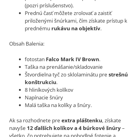
(pozri príslušenstvo).
Prednú časť môžete zrolovať a zaistiť
priloženými šnúrkami, čím získate prístup k
prednému
rukávu na objektív
.
Obsah Balenia:
fotostan
Falco Mark IV Brown
.
Taška na prenášanie/skladovanie
Štvordielna tyč zo sklolaminátu pre
strešnú
konštrukciu
.
8 hliníkových kolíkov
Napínacie šnúry
Malá taška na kolíky a šnúry.
Ak sa rozhodnete pre
extra pláštenku
, získate
navyše
12 ďalších kolíkov a 4 búrkové šnúry
–
všetko, čo potrebujete na pohodlné fotenie a