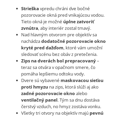
Strieška
vpredu chráni dve bočné
pozorovacie okná pred vnikajúcou vodou.
Tieto okná je možné
úplne zatvoriť
zvnútra
, aby interiér zostal tmavý.
Nad hlavným otvorom pre objektív sa
nachádza
dodatočné pozorovacie okno
kryté pred dažďom
, ktoré vám umožní
sledovať scénu bez obáv z pretečenia.
Zips na dverách bol prepracovaný
–
teraz sa otvára v opačnom smere, čo
pomáha lepšiemu odtoku vody.
Dvere sú vybavené
maskovacou sieťou
proti hmyzu
na zips, ktorá slúži aj ako
zadné pozorovacie okno
alebo
ventilačný panel
. Tým sa dnu dostáva
čerstvý vzduch, no hmyz zostáva vonku.
Všetky tri otvory na objektív majú
pevnú