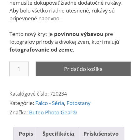
nemusíte dokupovať žiadne dodatočné rukávy.
Aby bolo všetko riadne utesnené, rukávy sú
pripevnené napevno.
Tento nový kryt je
povinnou výbavou
pre
fotografov prírody a divokej zveri, ktorí milujú
fotografovanie od zeme
.
množstvo
Pridať do košíka
Falco
Mark
IV
Katalógové číslo:
720234
Brown
Kategórie:
Falco - Séria
,
Fotostany
Značka:
Buteo Photo Gear®
Popis
Špecifikácia
Príslušenstvo