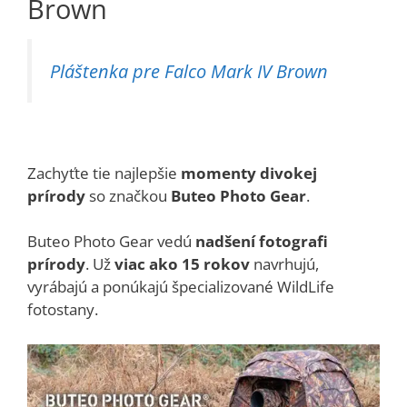
Brown
Pláštenka pre Falco Mark IV Brown
Zachyťte tie najlepšie
momenty divokej
prírody
so značkou
Buteo Photo Gear
.
Buteo Photo Gear vedú
nadšení fotografi
prírody
. Už
viac ako 15 rokov
navrhujú,
vyrábajú a ponúkajú špecializované WildLife
fotostany.