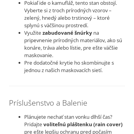
Pokiaľ ide o kamufláž, tento stan obstojí.
Vyberte si z troch prírodných vzorov –
zelený, hnedý alebo trstinový – ktoré
splynú s väčšinou prostredí.
Využite
zabudované šnúrky
na
pripevnenie prírodných materiálov, ako sú
konáre, tráva alebo lístie, pre ešte väčšie
maskovanie.
Pre dodatočné krytie ho skombinujte s
jednou z našich maskovacích sietí.
Príslušenstvo a Balenie
Plánujete nechať stan vonku dlhší čas?
Pridajte
voliteľnú pláštenku (rain cover)
pre ešte lepšiu ochranu pred počasím