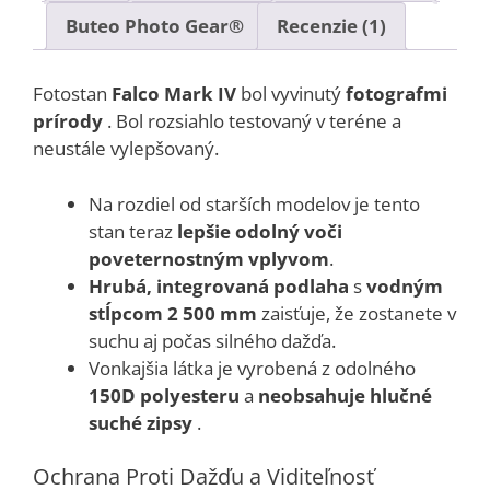
Buteo Photo Gear®
Recenzie (1)
Fotostan
Falco Mark IV
bol vyvinutý
fotografmi
prírody
. Bol rozsiahlo testovaný v teréne a
neustále vylepšovaný.
Na rozdiel od starších modelov je tento
stan teraz
lepšie odolný voči
poveternostným vplyvom
.
Hrubá, integrovaná podlaha
s
vodným
stĺpcom 2 500 mm
zaisťuje, že zostanete v
suchu aj počas silného dažďa.
Vonkajšia látka je vyrobená z odolného
150D polyesteru
a
neobsahuje hlučné
suché zipsy
.
Ochrana Proti Dažďu a Viditeľnosť