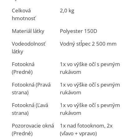
Celková
2,0 kg
hmotnosť
Materiál látky
Polyester 150D
Vodeodolnosť
Vodný stĺpec 2 500 mm
látky
Fotookná
1x vo výške očí s pevným
(Predné)
rukávom
Fotookná (Pravá
1x vo výške očí s pevným
strana)
rukávom
Fotookná (Ľavá
1x vo výške očí s pevným
strana)
rukávom
Pozorovacie okná
1x nad fotooknom, 2x
(Predné)
(vľavo + vpravo)