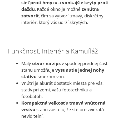
sieť proti hmyzu
a
vonkajšie kryty proti
dažďu
. Každé okno je možné
zvnútra
zatvoriť
, čím sa vytvorí tmavý, diskrétny
interiér, ktorý vás udrží skrytých.
Funkčnosť, Interiér a Kamufláž
Malý
otvor na zips
v spodnej prednej časti
stanu umožňuje
vysunutie jednej nohy
statívu
smerom von.
Vnútri je akurát dostatok miesta pre vás,
statív pri zemi, vašu fototechniku a
fotobatoh.
Kompaktná veľkosť
a
tmavá vnútorná
vrstva
stanu zaisťujú, že ste pre zvieratá
neviditeľní.