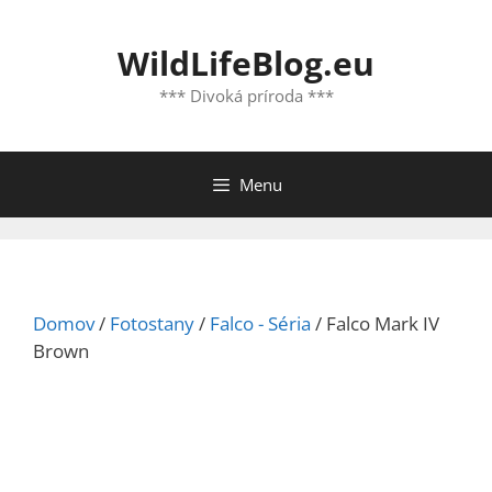
Preskočiť
na
WildLifeBlog.eu
obsah
*** Divoká príroda ***
Menu
Domov
/
Fotostany
/
Falco - Séria
/ Falco Mark IV
Brown