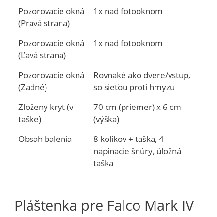
Pozorovacie okná
1x nad fotooknom
(Pravá strana)
Pozorovacie okná
1x nad fotooknom
(Ľavá strana)
Pozorovacie okná
Rovnaké ako dvere/vstup,
(Zadné)
so sieťou proti hmyzu
Zložený kryt (v
70 cm (priemer) x 6 cm
taške)
(výška)
Obsah balenia
8 kolíkov + taška, 4
napínacie šnúry, úložná
taška
Pláštenka pre Falco Mark IV