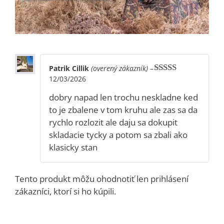
Patrik Cillik
(overený zákazník)
–
12/03/2026
Hodnotenie
5
z 5
dobry napad len trochu neskladne ked
to je zbalene v tom kruhu ale zas sa da
rychlo rozlozit ale daju sa dokupit
skladacie tycky a potom sa zbali ako
klasicky stan
Tento produkt môžu ohodnotiť len prihlásení
zákazníci, ktorí si ho kúpili.