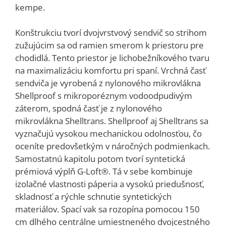
kempe.
Konštrukciu tvorí dvojvrstvový sendvič so strihom
zužujúcim sa od ramien smerom k priestoru pre
chodidlá. Tento priestor je lichobežníkového tvaru
na maximalizáciu komfortu pri spaní. Vrchná časť
sendviča je vyrobená z nylonového mikrovlákna
Shellproof s mikroporéznym vodoodpudivým
záterom, spodná časť je z nylonového
mikrovlákna Shelltrans. Shellproof aj Shelltrans sa
vyznačujú vysokou mechanickou odolnosťou, čo
oceníte predovšetkým v náročných podmienkach.
Samostatnú kapitolu potom tvorí syntetická
prémiová výplň G-Loft®. Tá v sebe kombinuje
izolačné vlastnosti páperia a vysokú priedušnosť,
skladnosť a rýchle schnutie syntetických
materiálov. Spací vak sa rozopína pomocou 150
cm dlhého centrálne umiestneného dvojcestného