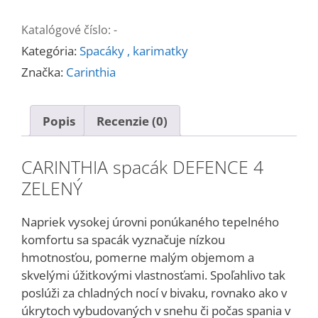
DEFENCE
4
Katalógové číslo:
-
ZELENÝ
Kategória:
Spacáky , karimatky
Značka:
Carinthia
Popis
Recenzie (0)
CARINTHIA spacák DEFENCE 4
ZELENÝ
Napriek vysokej úrovni ponúkaného tepelného
komfortu sa spacák vyznačuje nízkou
hmotnosťou, pomerne malým objemom a
skvelými úžitkovými vlastnosťami. Spoľahlivo tak
poslúži za chladných nocí v bivaku, rovnako ako v
úkrytoch vybudovaných v snehu či počas spania v