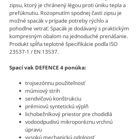
zipsu, ktorý je chránený légou proti úniku tepla a
prefúknutiu. Rozopnutím spodnej časti zipsu je
možné spacák v prípade potreby rýchlo a
pohodlne vetrať. Spacák je dodávaný s praktickým
kompresným obalom na jednoduché prenášanie.
Produkt spĺňa teplotné špecifikácie podľa ISO
23537-1 / EN 13537.
Spací vak DEFENCE 4 ponúka:
trojsezónnu použiteľnosť
múmiový strih
sendvičovú konštrukciu
prémiovú syntetickú výplň
lichobežníkový priestor pre chodidlá
vodoodpudivú mikroporéznu vrchnú
úpravu
vysokú mechanickú odolnosť