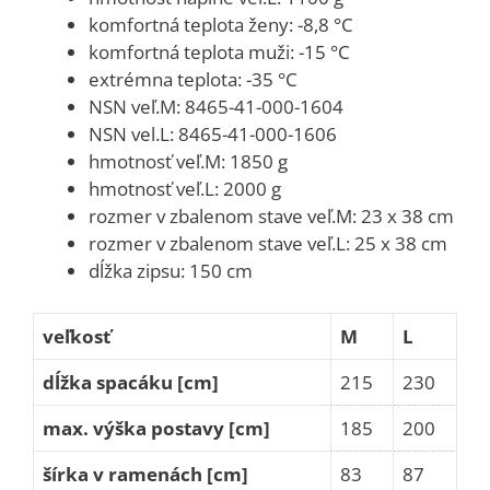
komfortná teplota ženy: -8,8 °C
komfortná teplota muži: -15 °C
extrémna teplota: -35 °C
NSN veľ.M: 8465-41-000-1604
NSN vel.L: 8465-41-000-1606
hmotnosť veľ.M: 1850 g
hmotnosť veľ.L: 2000 g
rozmer v zbalenom stave veľ.M: 23 x 38 cm
rozmer v zbalenom stave veľ.L: 25 x 38 cm
dĺžka zipsu: 150 cm
veľkosť
M
L
dĺžka spacáku [cm]
215
230
max. výška postavy [cm]
185
200
šírka v ramenách [cm]
83
87