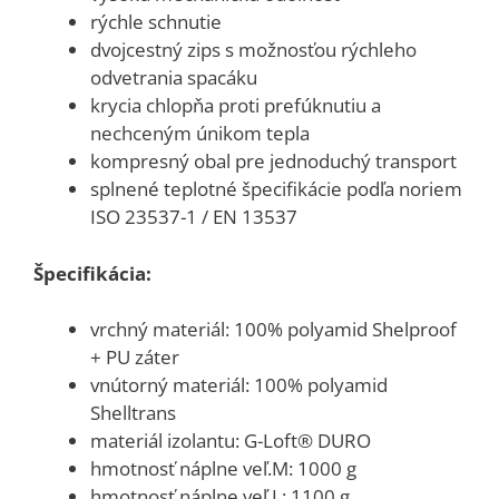
rýchle schnutie
dvojcestný zips s možnosťou rýchleho
odvetrania spacáku
krycia chlopňa proti prefúknutiu a
nechceným únikom tepla
kompresný obal pre jednoduchý transport
splnené teplotné špecifikácie podľa noriem
ISO 23537-1 / EN 13537
Špecifikácia:
vrchný materiál: 100% polyamid Shelproof
+ PU záter
vnútorný materiál: 100% polyamid
Shelltrans
materiál izolantu: G-Loft® DURO
hmotnosť náplne veľ.M: 1000 g
hmotnosť náplne veľ.L: 1100 g