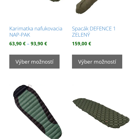
Karimatka nafukovacia
Spacák DEFENCE 1
NAP-PAK
ZELENÝ
Price
63,90
€
–
93,90
€
159,00
€
range:
Tento
Tento
63,90 €
produkt
produk
Výber možností
Výber možností
through
má
má
93,90 €
viacero
viacer
variantov.
variant
Možnosti
Možnos
si
si
môžete
môžet
vybrať
vybrať
na
na
stránke
stránk
produktu.
produk