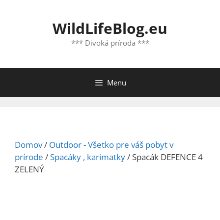
Preskočiť
na
WildLifeBlog.eu
obsah
*** Divoká príroda ***
Menu
Domov
/
Outdoor - Všetko pre váš pobyt v
prírode
/
Spacáky , karimatky
/ Spacák DEFENCE 4
ZELENÝ