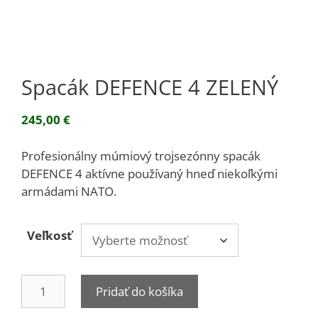
Spacák DEFENCE 4 ZELENÝ
245,00
€
Profesionálny múmiový trojsezónny spacák
DEFENCE 4 aktívne používaný hneď niekoľkými
armádami NATO.
Veľkosť
množstvo
Pridať do košíka
Spacák