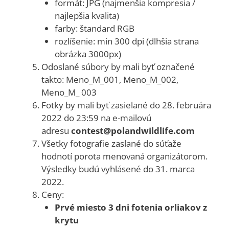
formát: JPG (najmenšia kompresia /
najlepšia kvalita)
farby: štandard RGB
rozlíšenie: min 300 dpi (dlhšia strana
obrázka 3000px)
Odoslané súbory by mali byť označené
takto: Meno_M_001, Meno_M_002,
Meno_M_ 003
Fotky by mali byť zasielané do 28. februára
2022 do 23:59 na e-mailovú
adresu
contest@polandwildlife.com
Všetky fotografie zaslané do súťaže
hodnotí porota menovaná organizátorom.
Výsledky budú vyhlásené do 31. marca
2022.
Ceny:
Prvé miesto 3 dni fotenia orliakov z
krytu