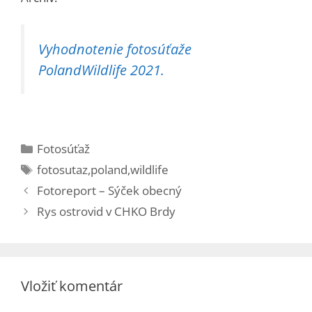
Vyhodnotenie fotosúťaže
PolandWildlife 2021.
Kategórie
Fotosúťaž
Značky
fotosutaz
,
poland
,
wildlife
Fotoreport – Sýček obecný
Rys ostrovid v CHKO Brdy
Vložiť komentár