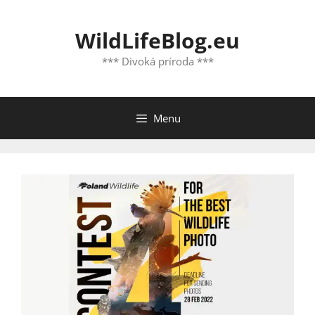
Preskočiť
na
WildLifeBlog.eu
obsah
*** Divoká príroda ***
Menu