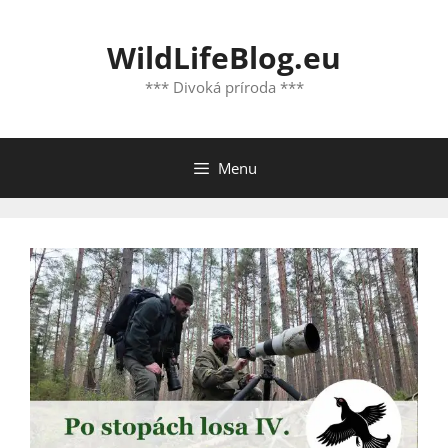
Preskočiť
na
WildLifeBlog.eu
obsah
*** Divoká príroda ***
Menu