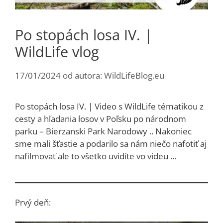
Po stopách losa IV. |
WildLife vlog
17/01/2024
od autora:
WildLifeBlog.eu
Po stopách losa IV. | Video s WildLife tématikou z
cesty a hľadania losov v Poľsku po národnom
parku – Bierzanski Park Narodowy .. Nakoniec
sme mali šťastie a podarilo sa nám niečo nafotiť aj
nafilmovať ale to všetko uvidíte vo videu …
Prvý deň: