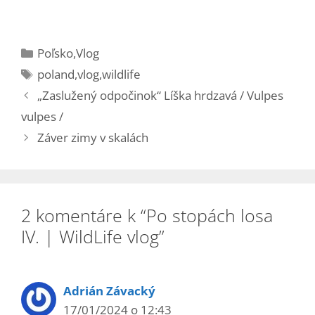
Kategórie
Poľsko
,
Vlog
Značky
poland
,
vlog
,
wildlife
„Zaslužený odpočinok“ Líška hrdzavá / Vulpes
vulpes /
Záver zimy v skalách
2 komentáre k “Po stopách losa
IV. | WildLife vlog”
Adrián Závacký
17/01/2024 o 12:43