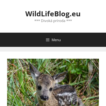
Preskočiť
na
WildLifeBlog.eu
obsah
*** Divoká príroda ***
Menu