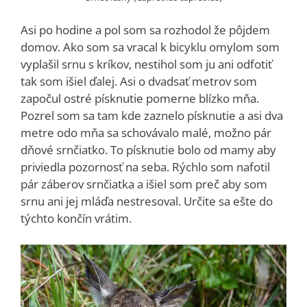
Asi po hodine a pol som sa rozhodol že pôjdem
domov. Ako som sa vracal k bicyklu omylom som
vyplašil srnu s kríkov, nestihol som ju ani odfotiť
tak som išiel ďalej. Asi o dvadsať metrov som
započul ostré písknutie pomerne blízko mňa.
Pozrel som sa tam kde zaznelo písknutie a asi dva
metre odo mňa sa schovávalo malé, možno pár
dňové srnčiatko. To písknutie bolo od mamy aby
priviedla pozornosť na seba. Rýchlo som nafotil
pár záberov srnčiatka a išiel som preč aby som
srnu ani jej mláďa nestresoval. Určite sa ešte do
týchto končín vrátim.