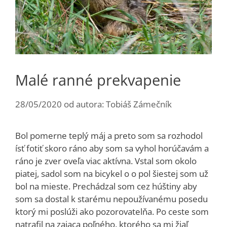
Malé ranné prekvapenie
28/05/2020
od autora:
Tobiáš Zámečník
Bol pomerne teplý máj a preto som sa rozhodol
ísť fotiť skoro ráno aby som sa vyhol horúčavám a
ráno je zver oveľa viac aktívna. Vstal som okolo
piatej, sadol som na bicykel o o pol šiestej som už
bol na mieste. Prechádzal som cez húštiny aby
som sa dostal k starému nepoužívanému posedu
ktorý mi poslúži ako pozorovatelňa. Po ceste som
natrafil na zajaca poľného. ktorého sa mi žiaľ