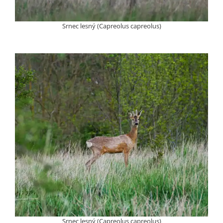
Srnec lesný (Capreolus capreolus)
Srnec lesný (Capreolus capreolus)