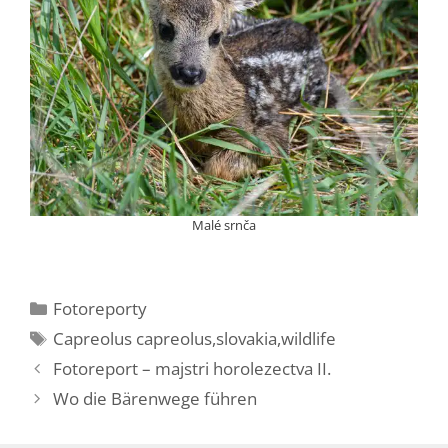
Malé srnča
Kategórie
Fotoreporty
Značky
Capreolus capreolus
,
slovakia
,
wildlife
Fotoreport – majstri horolezectva II.
Wo die Bärenwege führen