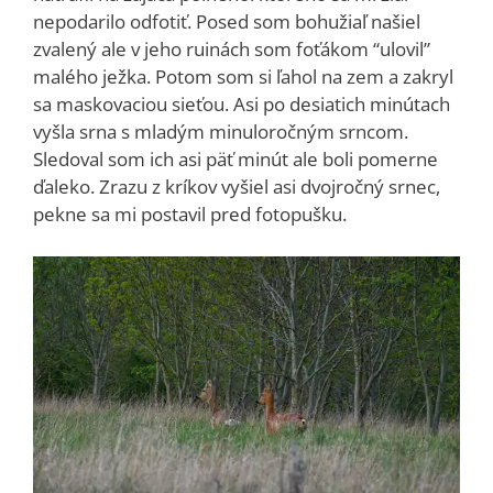
nepodarilo odfotiť. Posed som bohužiaľ našiel
zvalený ale v jeho ruinách som foťákom “ulovil”
malého ježka. Potom som si ľahol na zem a zakryl
sa maskovaciou sieťou. Asi po desiatich minútach
vyšla srna s mladým minuloročným srncom.
Sledoval som ich asi päť minút ale boli pomerne
ďaleko. Zrazu z kríkov vyšiel asi dvojročný srnec,
pekne sa mi postavil pred fotopušku.