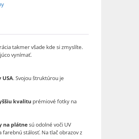
ny
rácia takmer všade kde si zmyslíte.
júco vynímať.
v USA
. Svojou štruktúrou je
yššiu kvalitu
prémiové fotky na
 na plátne
sú odolné voči UV
 farebnú stálosť. Na tlač obrazov z