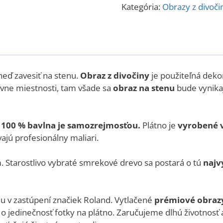
Kategória:
Obrazy z divoči
neď zavesiť na stenu.
Obraz z divočiny
je použiteľná deko
tívne miestnosti, tam všade sa
obraz na stenu
bude vynika
,
100 % bavlna je samozrejmosťou.
Plátno je
vyrobené 
ajú profesionálny maliari.
. Starostlivo vybraté smrekové drevo sa postará o tú
najv
u v zastúpení značiek Roland. Vytlačené
prémiové obrazy
o jedinečnosť fotky na plátno. Zaručujeme dlhú životnosť a