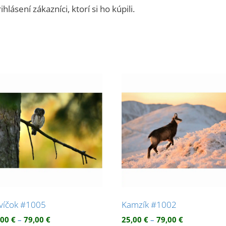
ásení zákazníci, ktorí si ho kúpili.
víčok #1005
Kamzík #1002
Price
Price
,00
€
–
79,00
€
25,00
€
–
79,00
€