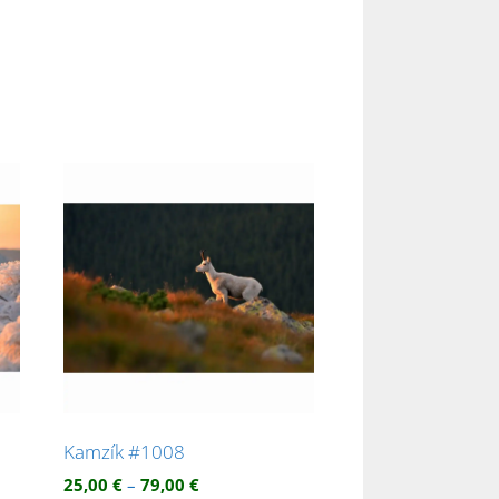
Kamzík #1008
Price
25,00
€
–
79,00
€