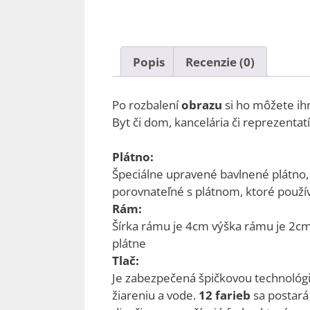
Popis
Recenzie (0)
Po rozbalení
obrazu
si ho môžete ih
Byt či dom, kancelária či reprezenta
Plátno:
Špeciálne upravené bavlnené plátno
porovnateľné s plátnom, ktoré použív
Rám:
Šírka rámu je 4cm výška rámu je 2cm
plátne
Tlač:
Je zabezpečená špičkovou technológi
žiareniu a vode.
12 farieb
sa postará 