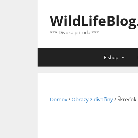
Preskočiť
na
WildLifeBlog
obsah
*** Divoká príroda ***
E-shop
Domov
/
Obrazy z divočiny
/ Škrečok