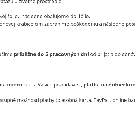
zaťažujú životné prostredie.
ej fólie, následne obaľujeme do fólie.
ónovej krabice čim zabránime poškodeniu a následne po
učíme
približne do 5 pracovných dní
od prijatia objedná
na mieru
podľa Vašich požiadaviek,
platba na dobierku 
stupné možnosti platby (platobná karta, PayPal , online b