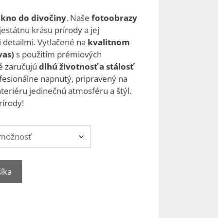
kno do divočiny
. Naše
fotoobrazy
estátnu krásu prírody a jej
 detailmi. Vytlačené na
kvalitnom
vas)
s použitím prémiových
é zaručujú
dlhú životnosť a stálosť
ofesionálne napnutý, pripravený na
teriéru jedinečnú atmosféru a štýl.
rírody!
šíka