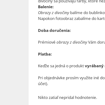
divočiny sa používajú farby, ktoré ne
Balenie:
Obrazy z divočiny
balíme do bublinkov
Napokon fotoobraz zabalíme do kart
Doba doručenia:
Prémiové
obrazy z divočiny
Vám dor
Platba:
Keďže sa jedná o produkt
vyrábaný 
Pri objednávke prosím využite iné do
účet).
Nikto zatiaľ nepridal hodnotenie.