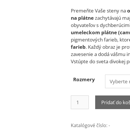
range:
25,00 €
Premeňte Vaše steny na
o
through
na plátne
zachytávajú maj
79,00 €
obyvateľov s dychberúcimi
umeleckom plátne (can
pigmentových farieb, ktor
farieb
. Každý obraz je pr
zavesenie a dodá vášmu in
Vstúpte do sveta divokej p
Rozmery
množstvo
Pridať do ko
Škrečok
#1014
Katalógové číslo:
-