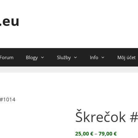
.eu
Forum
Blogy
Služby
Info
Môj účet
 #1014
Škrečok 
Price
25,00
€
–
79,00
€