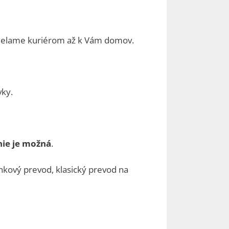
sielame kuriérom až k Vám domov.
vky.
nie je možná
.
ankový prevod, klasický prevod na