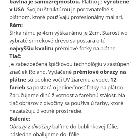
bavlna je samozrejmosťou.
Plátno je
vyrobené
v USA
. Svojou štruktúrou je porovnateľné s
plátnom, ktoré používajú profesionálny maliari.
Rám:
Šírka rámu je 4cm výška rámu je 2cm. Starostlivo
vybraté smrekové drevo sa postará o tú
najvyššiu kvalitu
prémiové fotky na plátne
Tlač:
Je zabezpečená špičkovou technológiu v zastúpení
značiek Roland. Vytlačené
prémiové obrazy na
plátne
sú odolné voči UV žiareniu a vode.
12
farieb
sa postará o jedinečnosť fotky na plátno.
Zaručujeme dlhú životnosť a farebnú stálosť. Na
tlač obrazov z divočiny sa používajú farby, ktoré
nezaťažujú životné prostredie.
Balenie:
Obrazy z divočiny
balíme do bublinkovej fólie,
následne obaľujeme do fólie.