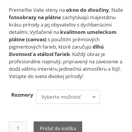
range:
25,00 €
Premeňte Vaše steny na
okno do divočiny
. Naše
through
fotoobrazy na plátne
zachytávajú majestátnu
79,00 €
krásu prírody a jej obyvateľov s dychberúcimi
detailmi. Vytlačené na
kvalitnom umeleckom
plátne (canvas)
s použitím prémiových
pigmentových farieb, ktoré zaručujú
dlhú
životnosť a stálosť farieb
. Každý obraz je
profesionálne napnutý, pripravený na zavesenie a
dodá vášmu interiéru jedinečnú atmosféru a štýl.
Vstúpte do sveta divokej prírody!
Rozmery
množstvo
Pridať do košíka