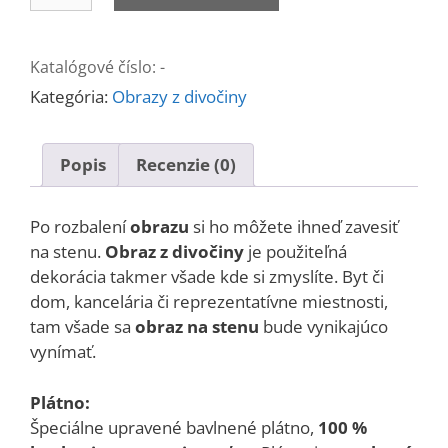
Rybárik
#1013
Katalógové číslo:
-
Kategória:
Obrazy z divočiny
Popis
Recenzie (0)
Po rozbalení
obrazu
si ho môžete ihneď zavesiť
na stenu.
Obraz z divočiny
je použiteľná
dekorácia takmer všade kde si zmyslíte. Byt či
dom, kancelária či reprezentatívne miestnosti,
tam všade sa
obraz na stenu
bude vynikajúco
vynímať.
Plátno:
Špeciálne upravené bavlnené plátno,
100 %