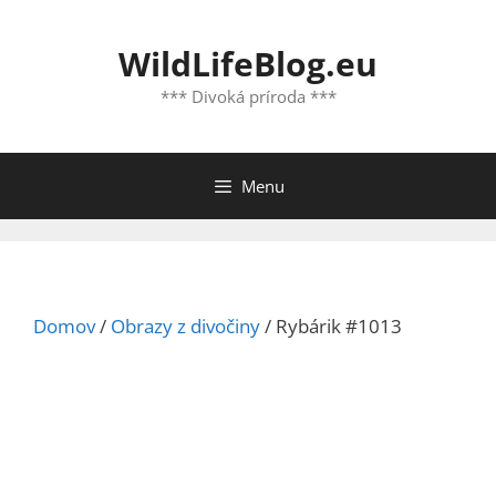
Preskočiť
na
WildLifeBlog.eu
obsah
*** Divoká príroda ***
Menu
Domov
/
Obrazy z divočiny
/ Rybárik #1013