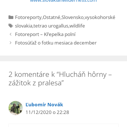
Kategórie
Fotoreporty
,
Ostatné
,
Slovensko
,
vysokohorské
Značky
slovakia
,
tetrao urogallus
,
wildlife
Fotoreport – Křepelka polní
Fotosúťaž o fotku mesiaca december
2 komentáre k “Hlucháň hôrny –
zážitok z pralesa”
Ľubomír Novák
11/12/2020 o 22:28