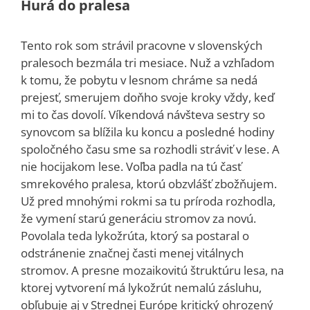
Hurá do pralesa
Tento rok som strávil pracovne v slovenských
pralesoch bezmála tri mesiace. Nuž a vzhľadom
k tomu, že pobytu v lesnom chráme sa nedá
prejesť, smerujem doňho svoje kroky vždy, keď
mi to čas dovolí. Víkendová návšteva sestry so
synovcom sa blížila ku koncu a posledné hodiny
spoločného času sme sa rozhodli stráviť v lese. A
nie hocijakom lese. Voľba padla na tú časť
smrekového pralesa, ktorú obzvlášť zbožňujem.
Už pred mnohými rokmi sa tu príroda rozhodla,
že vymení starú generáciu stromov za novú.
Povolala teda lykožrúta, ktorý sa postaral o
odstránenie značnej časti menej vitálnych
stromov. A presne mozaikovitú štruktúru lesa, na
ktorej vytvorení má lykožrút nemalú zásluhu,
obľubuje aj v Strednej Európe kritický ohrozený