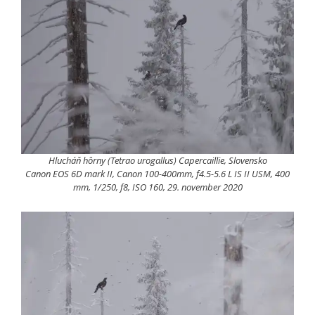
Hlucháň hôrny (Tetrao urogallus) Capercaillie, Slovensko
Canon EOS 6D mark II, Canon 100-400mm, f4.5-5.6 L IS II USM, 400
mm, 1/250, f8, ISO 160, 29. november 2020