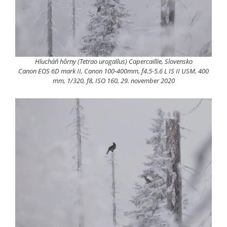
Hlucháň hôrny (Tetrao urogallus) Capercaillie, Slovensko
Canon EOS 6D mark II, Canon 100-400mm, f4.5-5.6 L IS II USM, 400
mm, 1/320, f8, ISO 160, 29. november 2020