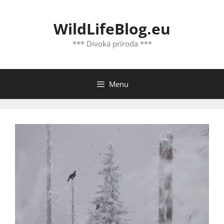
Preskočiť
na
WildLifeBlog.eu
obsah
*** Divoká príroda ***
Menu