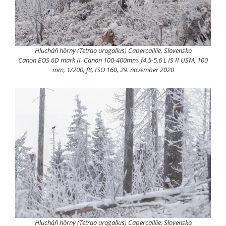
Hlucháň hôrny (Tetrao urogallus) Capercaillie, Slovensko
Canon EOS 6D mark II, Canon 100-400mm, f4.5-5.6 L IS II USM, 100
mm, 1/200, f8, ISO 160, 29. november 2020
Hlucháň hôrny (Tetrao urogallus) Capercaillie, Slovensko