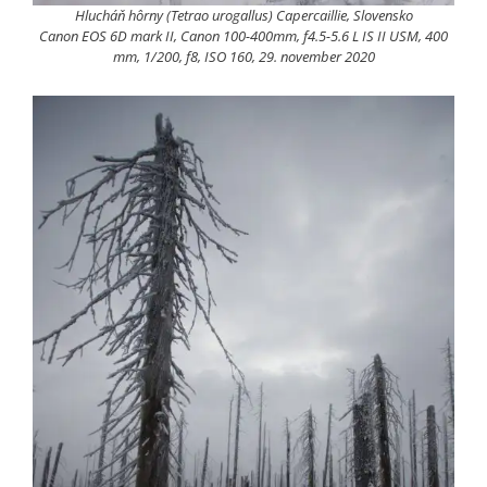
Hlucháň hôrny (Tetrao urogallus) Capercaillie, Slovensko
Canon EOS 6D mark II, Canon 100-400mm, f4.5-5.6 L IS II USM, 400
mm, 1/200, f8, ISO 160, 29. november 2020