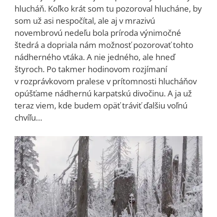
hlucháň. Koľko krát som tu pozoroval hlucháne, by
som už asi nespočítal, ale aj v mrazivú
novembrovú nedeľu bola príroda výnimočné
štedrá a dopriala nám možnosť pozorovať tohto
nádherného vtáka. A nie jedného, ale hneď
štyroch. Po takmer hodinovom rozjímaní
v rozprávkovom pralese v prítomnosti hlucháňov
opúšťame nádhernú karpatskú divočinu. A ja už
teraz viem, kde budem opäť tráviť ďalšiu voľnú
chvíľu…