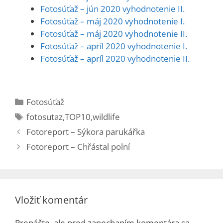
Fotosúťaž – jún 2020 vyhodnotenie II.
Fotosúťaž – máj 2020 vyhodnotenie I.
Fotosúťaž – máj 2020 vyhodnotenie II.
Fotosúťaž – apríl 2020 vyhodnotenie I.
Fotosúťaž – apríl 2020 vyhodnotenie II.
Kategórie
Fotosúťaž
Značky
fotosutaz
,
TOP10
,
wildlife
Fotoreport – Sýkora parukářka
Fotoreport – Chřástal polní
Vložiť komentár
Prepáčte, ale pred zanechaním komentára sa