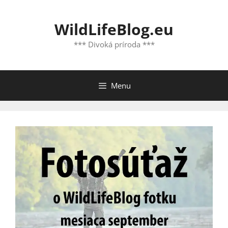
Preskočiť
na
WildLifeBlog.eu
obsah
*** Divoká príroda ***
Menu