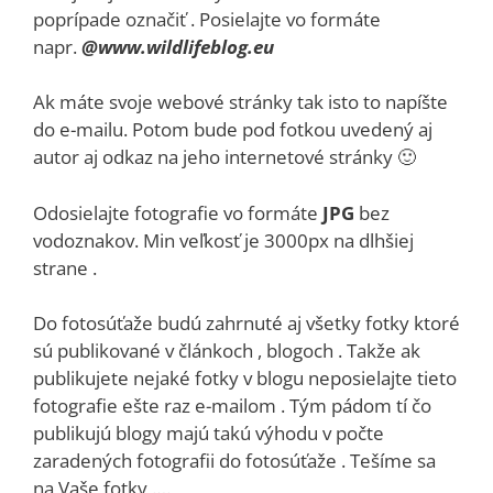
poprípade označiť . Posielajte vo formáte
napr.
@www.wildlifeblog.eu
Ak máte svoje webové stránky tak isto to napíšte
do e-mailu. Potom bude pod fotkou uvedený aj
autor aj odkaz na jeho internetové stránky 🙂
Odosielajte fotografie vo formáte
JPG
bez
vodoznakov. Min veľkosť je 3000px na dlhšiej
strane .
Do fotosúťaže budú zahrnuté aj všetky fotky ktoré
sú publikované v článkoch , blogoch . Takže ak
publikujete nejaké fotky v blogu neposielajte tieto
fotografie ešte raz e-mailom . Tým pádom tí čo
publikujú blogy majú takú výhodu v počte
zaradených fotografii do fotosúťaže . Tešíme sa
na Vaše fotky ….