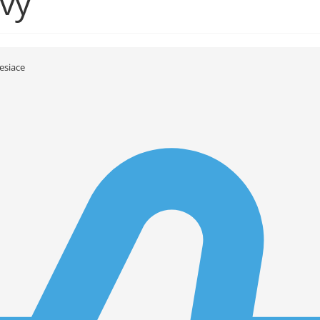
vý
esiace