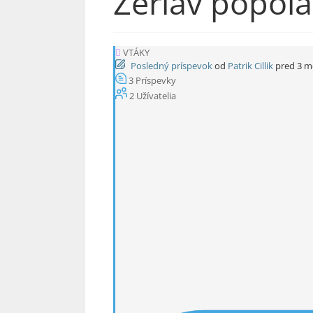
Žeriav popola
VTÁKY
Posledný príspevok
od
Patrik Cillik
pred 3 m
3
Príspevky
2
Užívatelia